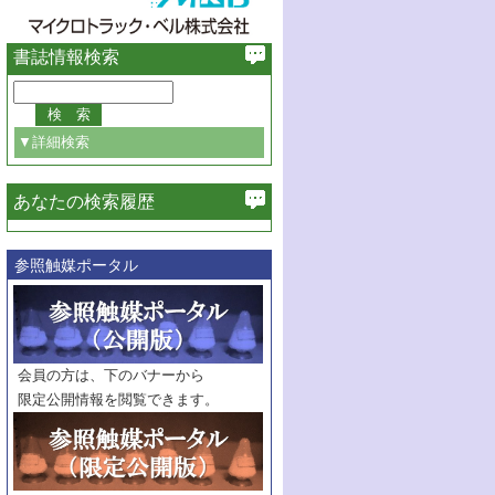
書誌情報検索
▼詳細検索
あなたの検索履歴
必ず含む
参照触媒ポータル
巻・号指定
巻
号
範囲指定
巻
号～
巻
会員の方は、下のバナーから
号
限定公開情報を閲覧できます。
触媒年鑑
年度
記事種別
マーク：
マークあり