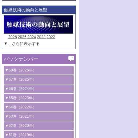
触媒技術の動向と展望
2026
2025
2024
2023
2022
▼…さらに表示する
バックナンバー
▼68巻（2026年）
1号 過酸化水素合成に関する研究動向
▼67巻（2025年）
2号 コンピューター技術により加速する
1号 CO
水素化によるグリーン燃料/グリ
▼66巻（2024年）
2
触媒開発
ーンケミカル製造
1号 低次元ナノ構造を有する触媒材料
▼65巻（2023年）
3号 有機分子変換やCO
資源化のための
2
2号 水素製造のための水分解技術に関す
2号 規制反応場を活用した固体触媒研究
1号 炭素が関わる触媒機能
▼64巻（2022年）
光触媒に関する最近の研究
る最近の研究
の新展開
2号 プラスチックケミカルリサイクルの
1号 合成ガス製造とCOを用いるケミカル
▼63巻（2021年）
B号 第137回触媒討論会（2026年）
3号 オレフィン系樹脂の精密合成に関す
3号 未踏分子変換を目指した酸化触媒プ
ための触媒技術
ズ合成の最新動向
1号 金触媒の新展開
▼62巻（2020年）
る最新技術
ロセスの最前線
3号 非酸化物系金属化合物を基盤とした
2号 化学品合成のための合金触媒開発
2号 ペロブスカイト
1号 触媒設計を拓く欠陥構造のキャラク
▼61巻（2019年）
4号 アルコール類の効率的変換を実現す
4号 シンクロトロン放射光および中性子
触媒材料の開発