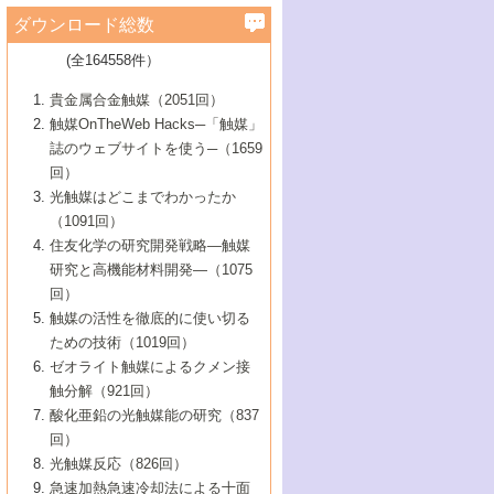
学）
7号 水素を利用する化成品合成の新潮流
6号 新しい固体酸触媒技術
5号 触媒を有効に使うための技術
ールホテル豊橋）
蔵技術の進歩
まで─
3号 メソポーラス物質の新展開
立大学）
3号 実用的ファインケミカル合成プロセス
ダウンロード総数
2号 第97回触媒討論会
1号 最近の触媒担体とその効果
▼46巻（2004年）
7号 ゼオライト合成における最近の進歩
6号 第106回触媒討論会
5号 CO
が関わる触媒・材料
B号 第111回触媒討論会（2013年・関西大
4号 錯体を利用したユニークな表面構造の
を実現する触媒
2
3号 リビング重合触媒の最近の展開
2号 第95回触媒討論会
(全164558件）
1号 部分酸化反応触媒の最前線
▼45巻（2003年）
学）
構築と機能
7号 有機分子触媒による精密有機合成
4号 バイオマス活用のための技術開発
6号 第104回触媒討論会
4号 今後の液体燃料を支える触媒技術
3号 化成品を合成するゼオライト触媒
2号 第93回触媒討論会
1号 なぜこの触媒が良いのか？
▼44巻（2002年）
貴金属合金触媒（2051回）
5号 若手会員による触媒研究の未来展望1：
8号 高機能化ポリオレフィンに向けた重合
5号 こんな物質，あんな物質―新たな触媒
7号 持続可能社会実現のための触媒および
5号 水素製造・貯蔵のための触媒技術の新
4号 水分解用光触媒材料
3号 特殊エネルギー場の触媒反応
触媒OnTheWeb Hacks─「触媒」
企業編
2号 第91回触媒討論会
触媒の最近の進展
1号 高次制御された触媒の化学
▼43巻（2001年）
の可能性―
触媒関連技術
しい展開
誌のウェブサイトを使う─（1659
5号 時間分解分光の進歩と応用
4号 生体内における金属の触媒作用
6号 第102回触媒討論会
3号 最近の自動車排ガス処理技術
2号 第89回触媒討論会
1号 グリーンケミストリーと触媒
▼42巻（2000年）
6号 第100回触媒討論会
8号 未来を拓く金属錯体
回）
6号 第98回触媒討論会
6号 第96回触媒討論会
5号 ファインケミカルズの展開に寄与する
7号 触媒・化学反応における計算化学の進
4号 触媒研究の現状と将来─第90回触媒討論
3号 触媒を利用した電気化学の新展開
2号 第87回触媒討論会特集号
1号 触媒反応工学の明日を拓く
▼41巻（1999年）
7号 『結晶の化学』を活かした触媒研究
光触媒はどこまでわかったか
7号 基礎化学品製造の触媒技術
触媒
歩
会Aから
7号 未来型金属錯体触媒開発への展望
4号 ナノ材料の調製と機能化
（1091回）
3号 生体触媒とバイオプロセス
2号 第85回触媒討論会
8号 イオン液体の応用
1号 孔、穴、あな?-特異な空間とその利用-
▼40巻（1998年）
8号 多機能型リアクター
6号 第94回触媒討論会
8号 若手研究者による触媒研究の未来展望
5号 基礎化学品製造の触媒技術
8号 超臨界流体を用いた化学プロセスの新
住友化学の研究開発戦略―触媒
5号 こんな触媒が欲しい
4号 水素製造・利用の触媒化学
3号 反応ダイナミクス
2号 第83回触媒討論会
1号 創立40周年記念・触媒化学この10年の
▼39巻（1997年）
2：大学・研究所編
展開
研究と高機能材料開発―（1075
7号 サブナノレベルでみた新しい表面現象
6号 第92回触媒討論会
6号 第90回触媒討論会
5号 触媒研究における新しい切り口：コン
進展と21世紀への提言/創立40周年記念・触
4号 超臨界流体の触媒反応への応用
3号 均一系触媒反応最前線
1号 均一系と不均一系触媒反応-その特徴と
回）
▼38巻（1996年）
8号 オレフィン重合触媒の新たな展
7号 基礎化学品製造の触媒技術
ビナトリアルケミストリー
媒学会この10年の歩みとこれから/創立40周
7号 触媒研究と学術雑誌/情報
5号 触媒のおもしろさをどのように伝える
接点
触媒の活性を徹底的に使い切る
4号 実用炭素材料の新展開
1号 触媒の構造と触媒作用/C1化学を中心と
▼37巻（1995年）
年記念・記録は語る
8号 資源の循環と触媒技術
6号 第88回触媒討論会特集号
か
ための技術（1019回）
8号 若い世代からみた触媒化学の現状と未
2号 第79回触媒討論会
5号 研究の方法論を考える
する21世紀への触媒
1号 ファインケミカルズと固体触媒
▼36巻（1994年）
2号 第81回触媒討論会
ゼオライト触媒によるクメン接
来
7号 企業における触媒研究のブレークスル
6号 第86回触媒討論会
3号 最新NO除去触媒の実用化研究
6号 第84回触媒討論会
2号 第77回触媒討論会
2号 第75回触媒討論会
触分解（921回）
1号 電気化学と触媒
▼35巻（1993年）
ー
3号 計算機触媒化学へのさそい
7号 水素化精製触媒の新しい展開
4号 新しい反応場を目指した触媒調製
7号 機能性金属材料と触媒
3号 オリンピックメダル:金・銀・銅はどん
酸化亜鉛の光触媒能の研究（837
3号 希土類を利用した触媒
2号 第73回触媒討論会
8号 この材料を触媒として使ってみません
4号 触媒劣化の制御と予測
1号 工業触媒開発マニュアル―探索から工
▼34巻（1992年）
8号 新しい反応性と機能性を目指した金属
な触媒作用を示すか
回）
5号 反応・分離技術の新しい展開
8号 触媒研究へのNMRの応用と展望
か？
業化まで
4号 触媒とリサイクル
3号 C4化学の展開
5号 最新の実用プロセスと触媒
クラスタ-化学
1号 インパクトを与えたこの研究
▼33巻（1991年）
光触媒反応（826回）
4号 触媒作用における機能の複合化
6号 第80回触媒討論会
2号 第71回触媒討論会
5号 エネルギー変換触媒
4号 《通常号》
6号 第82回触媒討論会
急速加熱急速冷却法による十面
2号 第69回触媒討論会
1号 触媒プロセス開発マニュアル―探索か
▼32巻（1990年）