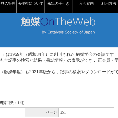
履歴の管理
著作権について
執筆の手引き
入会案内
利用方法・
talysis）」は1959年（昭和34年）に創刊された 触媒学会の会誌です．
も全記事の検索と結果（書誌情報）の表示ができ， 正会員・
（触媒年鑑）も2021年版から，記事の検索やダウンロードが
B(閲覧回数：1回)
ページ
251