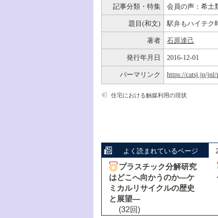
記事分類・特集
会員の声：希土
題目(和文)
駅弁もハイテク
著者
石原達己
発行年月日
2016-12-01
パーマリンク
https://catsj.jp/j
住宅における触媒利用の現状
よく読まれているページ
プラスチック分解研究
はどこへ向かうのか―ケ
ミカルリサイクルの歴史
と展望―
(32回)