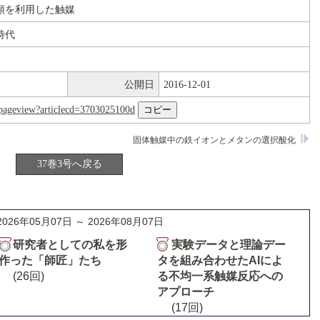
類を利用した触媒
時代
公開日
2016-12-01
nl/pageview?articlecd=3703025100d
固体触媒中の鉄イオンとメタンの選択酸化
37巻3号へ戻る
2026年05月07日 ～ 2026年08月07日
研究者としての私を形
実験データと理論デー
作った「師匠」たち
タを組み合わせたAIによ
(26回)
る不均一系触媒反応への
アプローチ
(17回)