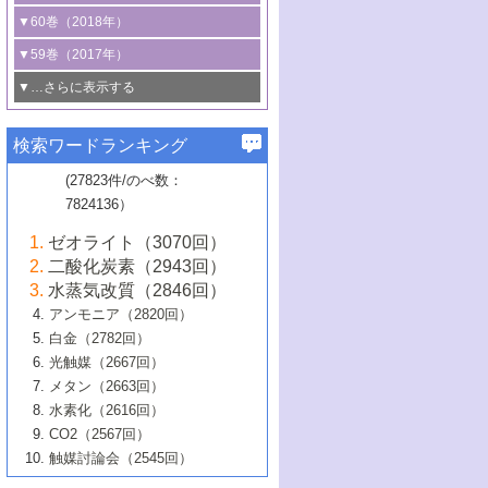
3号 CO
の排出削減および有効活用のた
タリゼーション
2
3号 特殊反応場を利用した触媒的分子変
る非貴金属触媒の研究動向
線を利用した触媒解析技術の最先端
1号 物質移動制御に着目した触媒プロセ
▼60巻（2018年）
4号 格子酸素・格子酸素欠陥を利用した
めの触媒技術
換反応
2号 機能化学品製造に資するクリーンな
ス開発
5号 ゼオライトの合成と応用における研
5号 単原子触媒
触媒反応
1号 固体酸触媒の最新の研究動向
▼59巻（2017年）
触媒的酸化反応
4号 若手による情報発信企画～とびたて
4号 多孔質材料を用いた触媒の新展開
究動向
2号 CO
フリー水素サプライチェーンに
2
6号 参照触媒委員会からのお知らせ
5号 生体触媒によるエネルギー変換反応
2号 二酸化炭素からの有用化学品合成
1号 いたるところに，触媒
▼…さらに表示する
若き触媒の研究者たち～（1）
3号 水処理のための触媒化学
5号 情報学的手法を用いた触媒開発
6号 ヘテロ接合界面
関わる触媒開発動向
B号 第133回触媒討論会（2023年）
6号 窒素とリンの循環のための触媒・機
3号 ナノ粒子・クラスター触媒の最前線
2号 機能性材料の局所構造解析のための
5号 若手による情報発信企画～とびたて
▼58巻（2016年）
4号 光触媒を用いた水分解の最新の研究
6号 カーボンニュートラルに向けた電解
B号 第135回触媒討論会（2025年）
3号 精密高分子合成に関する最近の研究
能性材料
最先端技術
検索ワードランキング
4号 60周年記念企画
若き触媒の研究者たち～（2）
動向
技術
1号 ユニークな構造の高分子を生み出す触
▼57巻（2015年）
動向
B号 第131回触媒討論会（2023年）
3号 無機分離膜材料の開発と触媒反応プ
5号 進化するゼオライト合成技術
6号 石油のノーブル・ユースを志向した
媒技術
(27823件/のべ数：
5号 次世代の触媒プロセスを支えるマイ
B号 第127回触媒討論会（2021年・オン
1号 水素キャリアにかかわる触媒技術の新
4号 バイオマス化成品製造のための触媒
▼56巻（2014年）
ロセスへの適用
触媒技術
7824136）
クロ波
6号 非貴金属系触媒における電気化学的
ライン開催(Zoom)のみ）
2号 リグニンからの化成品製造に向けた触
展開
技術
1号 特殊環境場を利用した材料合成
▼55巻（2013年）
4号 触媒研究における計算科学の利用
酸素還元反応
B号 第129回触媒討論会（2022年・京都
媒技術
6号 メタン転換技術の最新動向
ゼオライト（3070回）
2号 石油精製用触媒の最近の進展
5号 固体触媒による含窒素有機化合物変
2号 光触媒反応機構に関する最新の研究動
1号 高耐久性燃料電池システム用触媒にお
大学：オンライン・対面開催）
▼54巻（2012年）
5号 水素のふるまいを解き明かす最先端
B号 第121回触媒討論会（2018年・東京
3号 触媒研究の最先端～とびたて若き研究
二酸化炭素（2943回）
B号 第125回触媒討論会（2020年・工学
換の最前線
3号 固体酸化物形燃料電池（SOFC）におけ
向
ける新展開
研究
大学）
1号 規則性多孔体の利用技術における最近
▼53巻（2011年）
者たち～（1）
水蒸気改質（2846回）
院大学）
るアノード触媒上での燃料直接改質技術
6号 貴金属使用量低減に向けた自動車排
3号 固体高分子形燃料電池カソード触媒の
2号 リビングラジカル重合の最近の動向
6号 低級アルカンの有効利用のための触
の進歩
アンモニア（2820回）
4号 触媒研究の最先端～とびたて若き研究
1号 金属学から見る合金触媒の新展開
▼52巻（2010年）
ガス浄化触媒の開発
4号 コアシェル構造の制御による触媒機能
開発動向
媒技術
白金（2782回）
3号 天然ガスの化学工業的展開に関する触
2号 第109回触媒討論会
者たち～（2）
2号 第107回触媒討論会
の向上
1号 触媒の劣化対策と長寿命触媒開発
B号 第123回触媒討論会（2019年・大阪
▼51巻（2009年）
4号 人工光合成に向けた近年のアプローチ
光触媒（2667回）
媒技術
B号 第119回触媒討論会（2017年・首都
3号 貴金属低減技術の最新動向
5号 触媒研究の最先端～とびたて若き研究
市立大学）
3号 触媒のその場観察法の進歩（１）
5号 工業触媒およびその周辺技術の最近の
2号 第105回触媒討論会
1号 炭素材料－熱い注目を集める材料－
▼50巻（2008年）
メタン（2663回）
大学東京）
5号 未利用熱エネルギーの有効活用に貢献
4号 貴金属触媒の精密構造制御とその活用
者たち～（3）
4号 貴金属代替技術の最新動向
進歩
水素化（2616回）
4号 触媒のその場観察法の進歩（２）
3号 ナノ構造が拓く新機能
する触媒技術
2号 第103回触媒討論会
1号 触媒化学と学会のこの10年，半世紀，
▼49巻（2007年）
5号 バイオマス化成品製造のための固体触
6号 イオニクス材料と燃料電池・電解合成
5号 光触媒による物質変換反応の新展開
CO2（2567回）
6号 ナノシート
5号 不活性結合の触媒的活性化による有機
そして未来
4号 活性サイトおよびその環境の精密な設
6号 ポリオキソメタレート
3号 環境浄化用光触媒の現状と課題
媒の開発
1号 含フッ素化合物の合成と触媒
▼48巻（2006年）
の最新の研究動向
触媒討論会（2545回）
6号 グラフェン
合成
B号 第115回触媒討論会（2015年・成蹊大
計による触媒の高機能化
2号 第101回触媒討論会
B号 第113回触媒討論会（2014年・ロワジ
4号 水素社会の実現に向けた水素製造・貯
6号 ナノ空間─吸着状態解析から新機能開拓
2号 第99回触媒討論会
B号 第117回触媒討論会（2016年・大阪府
1号 固体酸触媒の最近の進歩
▼47巻（2005年）