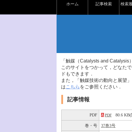
ホーム
記事検索
検索
「触媒（Catalysts and Ca
このサイトをつかって，どなたで
ドもできます．
また，「触媒技術の動向と展望」
は
こちら
をご参照ください．
記事情報
PDF
80.6 K
PDF
巻・号
37巻3号