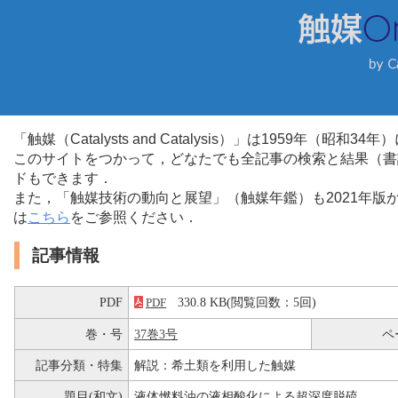
「触媒（Catalysts and Catalysis）」は1959年（昭
このサイトをつかって，どなたでも全記事の検索と結果（書
ドもできます．
また，「触媒技術の動向と展望」（触媒年鑑）も2021年
は
こちら
をご参照ください．
記事情報
PDF
330.8 KB(閲覧回数：5回)
PDF
巻・号
37巻3号
ペ
記事分類・特集
解説：希土類を利用した触媒
題目(和文)
液体燃料油の液相酸化による超深度脱硫