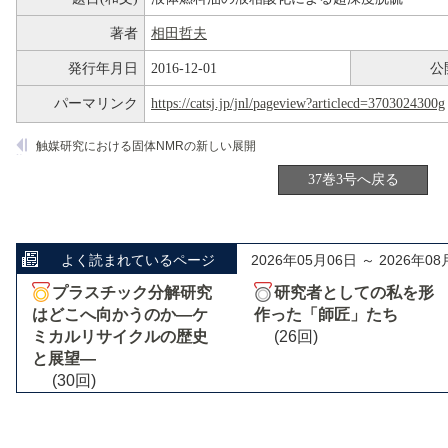
著者
相田哲夫
発行年月日
2016-12-01
公
パーマリンク
https://catsj.jp/jnl/pageview?articlecd=3703024300g
触媒研究における固体NMRの新しい展開
37巻3号へ戻る
よく読まれているページ
2026年05月06日 ～ 2026年08
プラスチック分解研究
研究者としての私を形
はどこへ向かうのか―ケ
作った「師匠」たち
ミカルリサイクルの歴史
(26回)
と展望―
(30回)