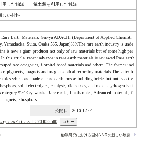
利用した触媒」：希土類を利用した触媒
新しい材料
 Rare Earth Materials. Gin-ya ADACHI (Department of Applied Chemistr
ty, Yamadaoka, Suita, Osaka 565, Japan)%%The rare earth industry is unde
ina is now a giant producer not only of raw materials but of some high per
In this article, recent advance in rare earth materials is reviewed.Rare earth
rouped two categories, f-orbital based materials and others. The former incl
ser, pigments, magnets and magnet-optical recording materials.The latter h
eramics which are made of rare earth ions as building bricks but not as activ
phosphors, solid electrolytes, catalysts, dielectrics, and nickel-hydrogen batt
his category.%%Key-words: Rare earths, Lanthanides, Advanced materials, f-
t magnets, Phosphors
公開日
2016-12-01
nl/pageview?articlecd=3703022500j
n II
触媒研究における固体NMRの新しい展開