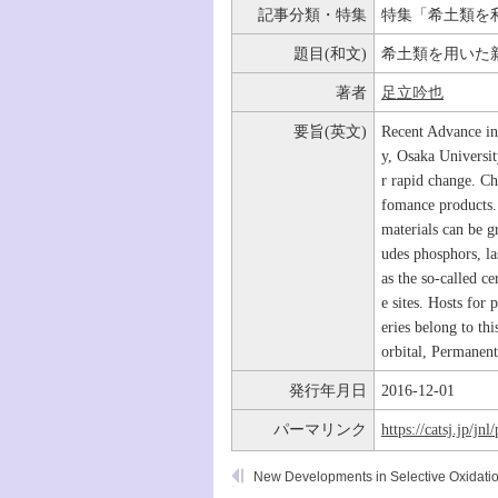
記事分類・特集
特集「希土類を
題目(和文)
希土類を用いた
著者
足立吟也
要旨(英文)
Recent Advance in
y, Osaka Universi
r rapid change. Ch
fomance products. 
materials can be g
udes phosphors, la
as the so-called c
e sites. Hosts for 
eries belong to t
orbital, Permanen
発行年月日
2016-12-01
パーマリンク
https://catsj.jp/j
New Developments in Selective Oxidatio