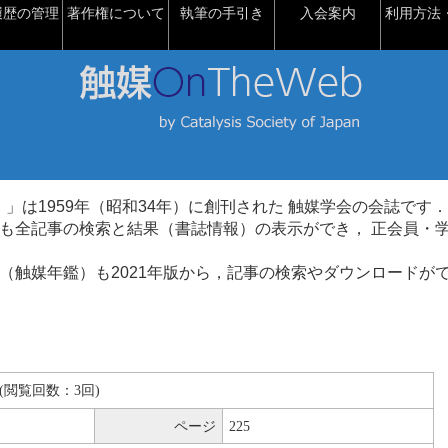
履歴の管理
著作権について
執筆の手引き
入会案内
利用方法・
talysis）」は1959年（昭和34年）に創刊された 触媒学会の会誌です．
も全記事の検索と結果（書誌情報）の表示ができ， 正会員・
（触媒年鑑）も2021年版から，記事の検索やダウンロードが
KB(閲覧回数：3回)
ページ
225