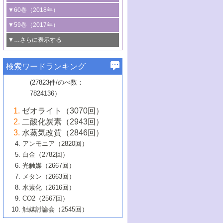
3号 CO
の排出削減および有効活用のた
タリゼーション
2
3号 特殊反応場を利用した触媒的分子変
る非貴金属触媒の研究動向
線を利用した触媒解析技術の最先端
1号 物質移動制御に着目した触媒プロセ
▼60巻（2018年）
4号 格子酸素・格子酸素欠陥を利用した
めの触媒技術
換反応
2号 機能化学品製造に資するクリーンな
ス開発
5号 ゼオライトの合成と応用における研
5号 単原子触媒
触媒反応
1号 固体酸触媒の最新の研究動向
▼59巻（2017年）
触媒的酸化反応
4号 若手による情報発信企画～とびたて
4号 多孔質材料を用いた触媒の新展開
究動向
2号 CO
フリー水素サプライチェーンに
2
6号 参照触媒委員会からのお知らせ
5号 生体触媒によるエネルギー変換反応
2号 二酸化炭素からの有用化学品合成
1号 いたるところに，触媒
▼…さらに表示する
若き触媒の研究者たち～（1）
3号 水処理のための触媒化学
5号 情報学的手法を用いた触媒開発
6号 ヘテロ接合界面
関わる触媒開発動向
B号 第133回触媒討論会（2023年）
6号 窒素とリンの循環のための触媒・機
3号 ナノ粒子・クラスター触媒の最前線
2号 機能性材料の局所構造解析のための
5号 若手による情報発信企画～とびたて
▼58巻（2016年）
4号 光触媒を用いた水分解の最新の研究
6号 カーボンニュートラルに向けた電解
B号 第135回触媒討論会（2025年）
3号 精密高分子合成に関する最近の研究
能性材料
最先端技術
検索ワードランキング
4号 60周年記念企画
若き触媒の研究者たち～（2）
動向
技術
1号 ユニークな構造の高分子を生み出す触
▼57巻（2015年）
動向
B号 第131回触媒討論会（2023年）
3号 無機分離膜材料の開発と触媒反応プ
5号 進化するゼオライト合成技術
6号 石油のノーブル・ユースを志向した
媒技術
(27823件/のべ数：
5号 次世代の触媒プロセスを支えるマイ
B号 第127回触媒討論会（2021年・オン
1号 水素キャリアにかかわる触媒技術の新
4号 バイオマス化成品製造のための触媒
▼56巻（2014年）
ロセスへの適用
触媒技術
7824136）
クロ波
6号 非貴金属系触媒における電気化学的
ライン開催(Zoom)のみ）
2号 リグニンからの化成品製造に向けた触
展開
技術
1号 特殊環境場を利用した材料合成
▼55巻（2013年）
4号 触媒研究における計算科学の利用
酸素還元反応
B号 第129回触媒討論会（2022年・京都
媒技術
6号 メタン転換技術の最新動向
ゼオライト（3070回）
2号 石油精製用触媒の最近の進展
5号 固体触媒による含窒素有機化合物変
2号 光触媒反応機構に関する最新の研究動
1号 高耐久性燃料電池システム用触媒にお
大学：オンライン・対面開催）
▼54巻（2012年）
5号 水素のふるまいを解き明かす最先端
B号 第121回触媒討論会（2018年・東京
3号 触媒研究の最先端～とびたて若き研究
二酸化炭素（2943回）
B号 第125回触媒討論会（2020年・工学
換の最前線
3号 固体酸化物形燃料電池（SOFC）におけ
向
ける新展開
研究
大学）
1号 規則性多孔体の利用技術における最近
▼53巻（2011年）
者たち～（1）
水蒸気改質（2846回）
院大学）
るアノード触媒上での燃料直接改質技術
6号 貴金属使用量低減に向けた自動車排
3号 固体高分子形燃料電池カソード触媒の
2号 リビングラジカル重合の最近の動向
6号 低級アルカンの有効利用のための触
の進歩
アンモニア（2820回）
4号 触媒研究の最先端～とびたて若き研究
1号 金属学から見る合金触媒の新展開
▼52巻（2010年）
ガス浄化触媒の開発
4号 コアシェル構造の制御による触媒機能
開発動向
媒技術
白金（2782回）
3号 天然ガスの化学工業的展開に関する触
2号 第109回触媒討論会
者たち～（2）
2号 第107回触媒討論会
の向上
1号 触媒の劣化対策と長寿命触媒開発
B号 第123回触媒討論会（2019年・大阪
▼51巻（2009年）
4号 人工光合成に向けた近年のアプローチ
光触媒（2667回）
媒技術
B号 第119回触媒討論会（2017年・首都
3号 貴金属低減技術の最新動向
5号 触媒研究の最先端～とびたて若き研究
市立大学）
3号 触媒のその場観察法の進歩（１）
5号 工業触媒およびその周辺技術の最近の
2号 第105回触媒討論会
1号 炭素材料－熱い注目を集める材料－
▼50巻（2008年）
メタン（2663回）
大学東京）
5号 未利用熱エネルギーの有効活用に貢献
4号 貴金属触媒の精密構造制御とその活用
者たち～（3）
4号 貴金属代替技術の最新動向
進歩
水素化（2616回）
4号 触媒のその場観察法の進歩（２）
3号 ナノ構造が拓く新機能
する触媒技術
2号 第103回触媒討論会
1号 触媒化学と学会のこの10年，半世紀，
▼49巻（2007年）
5号 バイオマス化成品製造のための固体触
6号 イオニクス材料と燃料電池・電解合成
5号 光触媒による物質変換反応の新展開
CO2（2567回）
6号 ナノシート
5号 不活性結合の触媒的活性化による有機
そして未来
4号 活性サイトおよびその環境の精密な設
6号 ポリオキソメタレート
3号 環境浄化用光触媒の現状と課題
媒の開発
1号 含フッ素化合物の合成と触媒
▼48巻（2006年）
の最新の研究動向
触媒討論会（2545回）
6号 グラフェン
合成
B号 第115回触媒討論会（2015年・成蹊大
計による触媒の高機能化
2号 第101回触媒討論会
B号 第113回触媒討論会（2014年・ロワジ
4号 水素社会の実現に向けた水素製造・貯
6号 ナノ空間─吸着状態解析から新機能開拓
2号 第99回触媒討論会
B号 第117回触媒討論会（2016年・大阪府
1号 固体酸触媒の最近の進歩
▼47巻（2005年）