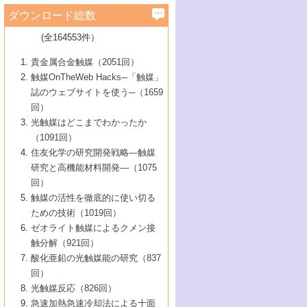
学）
7号 水素を利用する化成品合成の新潮流
6号 新しい固体酸触媒技術
5号 触媒を有効に使うための技術
ールホテル豊橋）
蔵技術の進歩
まで─
3号 メソポーラス物質の新展開
立大学）
3号 実用的ファインケミカル合成プロセス
ダウンロード総数
2号 第97回触媒討論会
1号 最近の触媒担体とその効果
▼46巻（2004年）
7号 ゼオライト合成における最近の進歩
6号 第106回触媒討論会
5号 CO
が関わる触媒・材料
B号 第111回触媒討論会（2013年・関西大
4号 錯体を利用したユニークな表面構造の
を実現する触媒
2
3号 リビング重合触媒の最近の展開
2号 第95回触媒討論会
(全164553件）
1号 部分酸化反応触媒の最前線
▼45巻（2003年）
学）
構築と機能
7号 有機分子触媒による精密有機合成
4号 バイオマス活用のための技術開発
6号 第104回触媒討論会
4号 今後の液体燃料を支える触媒技術
3号 化成品を合成するゼオライト触媒
2号 第93回触媒討論会
1号 なぜこの触媒が良いのか？
▼44巻（2002年）
貴金属合金触媒（2051回）
5号 若手会員による触媒研究の未来展望1：
8号 高機能化ポリオレフィンに向けた重合
5号 こんな物質，あんな物質―新たな触媒
7号 持続可能社会実現のための触媒および
5号 水素製造・貯蔵のための触媒技術の新
4号 水分解用光触媒材料
3号 特殊エネルギー場の触媒反応
触媒OnTheWeb Hacks─「触媒」
企業編
2号 第91回触媒討論会
触媒の最近の進展
1号 高次制御された触媒の化学
▼43巻（2001年）
の可能性―
触媒関連技術
しい展開
誌のウェブサイトを使う─（1659
5号 時間分解分光の進歩と応用
4号 生体内における金属の触媒作用
6号 第102回触媒討論会
3号 最近の自動車排ガス処理技術
2号 第89回触媒討論会
1号 グリーンケミストリーと触媒
▼42巻（2000年）
6号 第100回触媒討論会
8号 未来を拓く金属錯体
回）
6号 第98回触媒討論会
6号 第96回触媒討論会
5号 ファインケミカルズの展開に寄与する
7号 触媒・化学反応における計算化学の進
4号 触媒研究の現状と将来─第90回触媒討論
3号 触媒を利用した電気化学の新展開
2号 第87回触媒討論会特集号
1号 触媒反応工学の明日を拓く
▼41巻（1999年）
7号 『結晶の化学』を活かした触媒研究
光触媒はどこまでわかったか
7号 基礎化学品製造の触媒技術
触媒
歩
会Aから
7号 未来型金属錯体触媒開発への展望
4号 ナノ材料の調製と機能化
（1091回）
3号 生体触媒とバイオプロセス
2号 第85回触媒討論会
8号 イオン液体の応用
1号 孔、穴、あな?-特異な空間とその利用-
▼40巻（1998年）
8号 多機能型リアクター
6号 第94回触媒討論会
8号 若手研究者による触媒研究の未来展望
5号 基礎化学品製造の触媒技術
8号 超臨界流体を用いた化学プロセスの新
住友化学の研究開発戦略―触媒
5号 こんな触媒が欲しい
4号 水素製造・利用の触媒化学
3号 反応ダイナミクス
2号 第83回触媒討論会
1号 創立40周年記念・触媒化学この10年の
▼39巻（1997年）
2：大学・研究所編
展開
研究と高機能材料開発―（1075
7号 サブナノレベルでみた新しい表面現象
6号 第92回触媒討論会
6号 第90回触媒討論会
5号 触媒研究における新しい切り口：コン
進展と21世紀への提言/創立40周年記念・触
4号 超臨界流体の触媒反応への応用
3号 均一系触媒反応最前線
1号 均一系と不均一系触媒反応-その特徴と
回）
▼38巻（1996年）
8号 オレフィン重合触媒の新たな展
7号 基礎化学品製造の触媒技術
ビナトリアルケミストリー
媒学会この10年の歩みとこれから/創立40周
7号 触媒研究と学術雑誌/情報
5号 触媒のおもしろさをどのように伝える
接点
触媒の活性を徹底的に使い切る
4号 実用炭素材料の新展開
1号 触媒の構造と触媒作用/C1化学を中心と
▼37巻（1995年）
年記念・記録は語る
8号 資源の循環と触媒技術
6号 第88回触媒討論会特集号
か
ための技術（1019回）
8号 若い世代からみた触媒化学の現状と未
2号 第79回触媒討論会
5号 研究の方法論を考える
する21世紀への触媒
1号 ファインケミカルズと固体触媒
▼36巻（1994年）
2号 第81回触媒討論会
ゼオライト触媒によるクメン接
来
7号 企業における触媒研究のブレークスル
6号 第86回触媒討論会
3号 最新NO除去触媒の実用化研究
6号 第84回触媒討論会
2号 第77回触媒討論会
2号 第75回触媒討論会
触分解（921回）
1号 電気化学と触媒
▼35巻（1993年）
ー
3号 計算機触媒化学へのさそい
7号 水素化精製触媒の新しい展開
4号 新しい反応場を目指した触媒調製
7号 機能性金属材料と触媒
3号 オリンピックメダル:金・銀・銅はどん
酸化亜鉛の光触媒能の研究（837
3号 希土類を利用した触媒
2号 第73回触媒討論会
8号 この材料を触媒として使ってみません
4号 触媒劣化の制御と予測
1号 工業触媒開発マニュアル―探索から工
▼34巻（1992年）
8号 新しい反応性と機能性を目指した金属
な触媒作用を示すか
回）
5号 反応・分離技術の新しい展開
8号 触媒研究へのNMRの応用と展望
か？
業化まで
4号 触媒とリサイクル
3号 C4化学の展開
5号 最新の実用プロセスと触媒
クラスタ-化学
1号 インパクトを与えたこの研究
▼33巻（1991年）
光触媒反応（826回）
4号 触媒作用における機能の複合化
6号 第80回触媒討論会
2号 第71回触媒討論会
5号 エネルギー変換触媒
4号 《通常号》
6号 第82回触媒討論会
急速加熱急速冷却法による十面
2号 第69回触媒討論会
1号 触媒プロセス開発マニュアル―探索か
▼32巻（1990年）