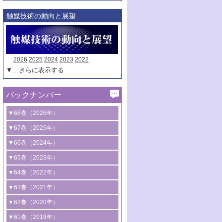
触媒技術の動向と展望
2026
2025
2024
2023
2022
▼…さらに表示する
バックナンバー
▼68巻（2026年）
1号 過酸化水素合成に関する研究動向
▼67巻（2025年）
2号 コンピューター技術により加速する
1号 CO
水素化によるグリーン燃料/グリ
▼66巻（2024年）
2
触媒開発
ーンケミカル製造
1号 低次元ナノ構造を有する触媒材料
▼65巻（2023年）
3号 有機分子変換やCO
資源化のための
2
2号 水素製造のための水分解技術に関す
2号 規制反応場を活用した固体触媒研究
1号 炭素が関わる触媒機能
▼64巻（2022年）
光触媒に関する最近の研究
る最近の研究
の新展開
2号 プラスチックケミカルリサイクルの
1号 合成ガス製造とCOを用いるケミカル
▼63巻（2021年）
B号 第137回触媒討論会（2026年）
3号 オレフィン系樹脂の精密合成に関す
3号 未踏分子変換を目指した酸化触媒プ
ための触媒技術
ズ合成の最新動向
1号 金触媒の新展開
▼62巻（2020年）
る最新技術
ロセスの最前線
3号 非酸化物系金属化合物を基盤とした
2号 化学品合成のための合金触媒開発
2号 ペロブスカイト
1号 触媒設計を拓く欠陥構造のキャラク
▼61巻（2019年）
4号 アルコール類の効率的変換を実現す
4号 シンクロトロン放射光および中性子
触媒材料の開発