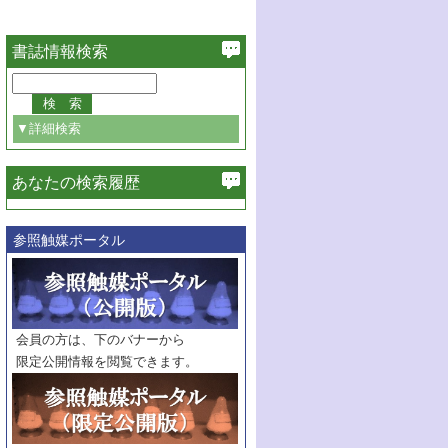
書誌情報検索
▼詳細検索
あなたの検索履歴
必ず含む
参照触媒ポータル
巻・号指定
巻
号
範囲指定
巻
号～
巻
会員の方は、下のバナーから
号
限定公開情報を閲覧できます。
触媒年鑑
年度
記事種別
マーク：
マークあり