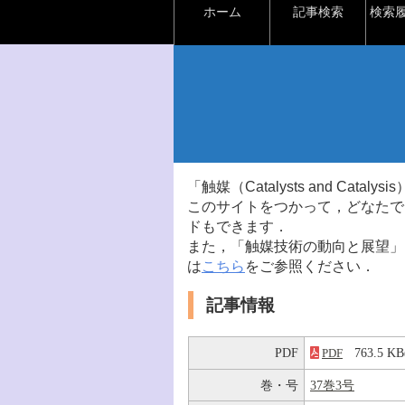
ホーム
記事検索
検索
「触媒（Catalysts and Ca
このサイトをつかって，どなたで
ドもできます．
また，「触媒技術の動向と展望」
は
こちら
をご参照ください．
記事情報
PDF
763.5 
PDF
巻・号
37巻3号