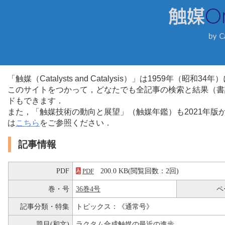
「触媒（Catalysts and Catalysis）」は1959年（昭
このサイトをつかって，どなたでも全記事の検索と結果（書
ドもできます．
また，「触媒技術の動向と展望」（触媒年鑑）も2021年
は
こちら
をご参照ください．
記事情報
PDF
200.0 KB(閲覧回数：2回)
PDF
巻・号
36巻4号
ペ
記事分類・特集
トピックス：《通常号》
題目(和文)
ラクタム合成触媒の最近の進歩