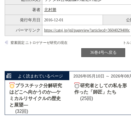
著者
北村勝
発行年月日
2016-12-01
公
パーマリンク
https://catsj.jp/jnl/pageview?articlecd=3604029400c
窒素固定:ニトロゲナーゼ研究の現在
36巻4号へ戻る
よく読まれているページ
2026年05月10日 ～ 2026年08
プラスチック分解研究
研究者としての私を形
はどこへ向かうのか―ケ
作った「師匠」たち
ミカルリサイクルの歴史
(25回)
と展望―
(32回)