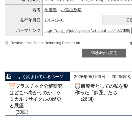
著者
阿部豊
・
小宮山政晴
発行年月日
2016-12-01
公
パーマリンク
https://catsj.jp/jnl/pageview?articlecd=3604027800j
Review of the Steam Reforming Process and Catalysts
36巻4号へ戻る
よく読まれているページ
2026年05月06日 ～ 2026年08
プラスチック分解研究
研究者としての私を形
はどこへ向かうのか―ケ
作った「師匠」たち
ミカルリサイクルの歴史
(26回)
と展望―
(30回)