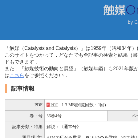
「触媒（Catalysts and Catalysis）」は1959年（昭
このサイトをつかって，どなたでも全記事の検索と結果（書
ドもできます．
また，「触媒技術の動向と展望」（触媒年鑑）も2021年
は
こちら
をご参照ください．
記事情報
PDF
1.3 MB(閲覧回数：1回)
PDF
巻・号
36巻4号
ペ
記事分類・特集
解説：《通常号》
題目(和文)
STMで広がる世界―PCとEWSを学内LANで結