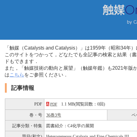
「触媒（Catalysts and Catalysis）」は1959年（昭
このサイトをつかって，どなたでも全記事の検索と結果（書
ドもできます．
また，「触媒技術の動向と展望」（触媒年鑑）も2021年
は
こちら
をご参照ください．
記事情報
PDF
1.1 MB(閲覧回数：0回)
PDF
巻・号
36巻3号
ペ
記事分類・特集
図書紹介：C4化学の展開
題目(和文)
Heterogeneous Catalysis and Fine Chemicals III