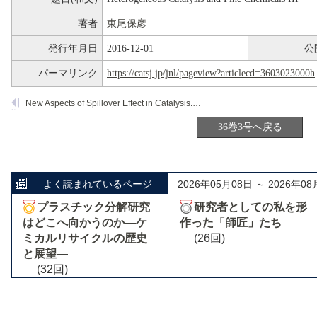
著者
東尾保彦
発行年月日
2016-12-01
公
パーマリンク
https://catsj.jp/jnl/pageview?articlecd=3603023000h
New Aspects of Spillover Effect in Catalysis. for Development of Highly Active Catalysts
36巻3号へ戻る
よく読まれているページ
2026年05月08日 ～ 2026年08
プラスチック分解研究
研究者としての私を形
はどこへ向かうのか―ケ
作った「師匠」たち
ミカルリサイクルの歴史
(26回)
と展望―
(32回)