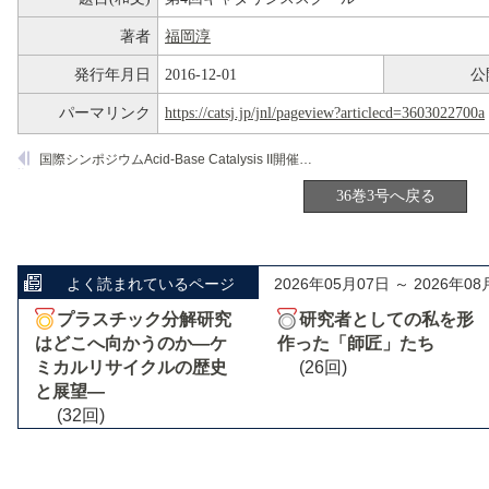
著者
福岡淳
発行年月日
2016-12-01
公
パーマリンク
https://catsj.jp/jnl/pageview?articlecd=3603022700a
国際シンポジウムAcid-Base Catalysis II開催報告
36巻3号へ戻る
よく読まれているページ
2026年05月07日 ～ 2026年08
プラスチック分解研究
研究者としての私を形
はどこへ向かうのか―ケ
作った「師匠」たち
ミカルリサイクルの歴史
(26回)
と展望―
(32回)