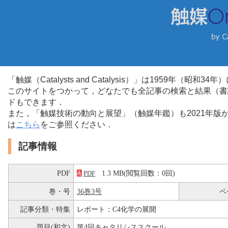
「触媒（Catalysts and Catalysis）」は1959年（昭
このサイトをつかって，どなたでも全記事の検索と結果（書
ドもできます．
また，「触媒技術の動向と展望」（触媒年鑑）も2021年
は
こちら
をご参照ください．
記事情報
PDF
1.3 MB(閲覧回数：0回)
PDF
巻・号
36巻3号
ペ
記事分類・特集
レポート：C4化学の展開
題目(和文)
第4回キャタリシススクール