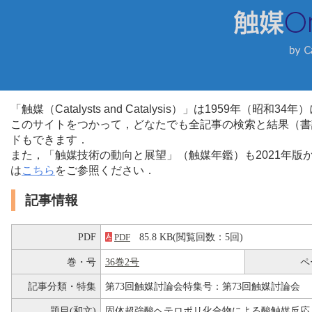
「触媒（Catalysts and Catalysis）」は1959年（昭
このサイトをつかって，どなたでも全記事の検索と結果（書
ドもできます．
また，「触媒技術の動向と展望」（触媒年鑑）も2021年
は
こちら
をご参照ください．
記事情報
PDF
85.8 KB(閲覧回数：5回)
PDF
巻・号
36巻2号
ペ
記事分類・特集
第73回触媒討論会特集号：第73回触媒討論会
題目(和文)
固体超強酸ヘテロポリ化合物による酸触媒反応