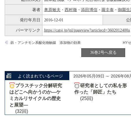
著者
奥原敏夫
・
西村徹
・
添田博信
・
羅圭泰
・
御園生
発行年月日
2016-12-01
公
パーマリンク
https://catsj.jp/jnl/pageview?articlecd=3602012400a
鉄・アンチモン系酸化物触媒 添加物の効果
36巻2号へ戻る
よく読まれているページ
2026年05月09日 ～ 2026年08
プラスチック分解研究
研究者としての私を形
はどこへ向かうのか―ケ
作った「師匠」たち
ミカルリサイクルの歴史
(25回)
と展望―
(32回)