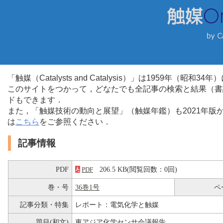
「触媒（Catalysts and Catalysis）」は1959年（昭
このサイトをつかって，どなたでも全記事の検索と結果（書
ドもできます．
また，「触媒技術の動向と展望」（触媒年鑑）も2021年
は
こちら
をご参照ください．
記事情報
PDF
206.5 KB(閲覧回数：0回)
PDF
巻・号
36巻1号
ペ
記事分類・特集
レポート：電気化学と触媒
題目(和文)
東アジア化学センサ会議報告