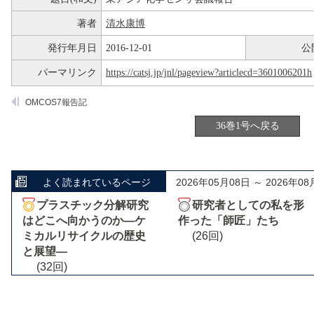
著者
清水康博
発行年月日
2016-12-01
公
パーマリンク
https://catsj.jp/jnl/pageview?articlecd=3601006201h
OMCOS7報告記
36巻1号へ戻る
よく読まれているページ
2026年05月08日 ～ 2026年08
プラスチック分解研究
研究者としての私を形
はどこへ向かうのか―ケ
作った「師匠」たち
ミカルリサイクルの歴史
(26回)
と展望―
(32回)