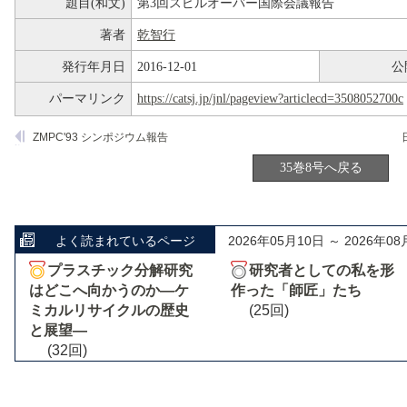
題目(和文)
第3回スピルオーバー国際会議報告
著者
乾智行
発行年月日
2016-12-01
公
パーマリンク
https://catsj.jp/jnl/pageview?articlecd=3508052700c
ZMPC'93 シンポジウム報告
35巻8号へ戻る
よく読まれているページ
2026年05月10日 ～ 2026年08
プラスチック分解研究
研究者としての私を形
はどこへ向かうのか―ケ
作った「師匠」たち
ミカルリサイクルの歴史
(25回)
と展望―
(32回)