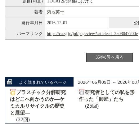
題目(和文)
TOCAT2の開催にむけて
著者
菊地英一
発行年月日
2016-12-01
公
パーマリンク
https://catsj.jp/jnl/pageview?articlecd=3508047700e
35巻8号へ戻る
よく読まれているページ
2026年05月09日 ～ 2026年08
プラスチック分解研究
研究者としての私を形
はどこへ向かうのか―ケ
作った「師匠」たち
ミカルリサイクルの歴史
(25回)
と展望―
(32回)