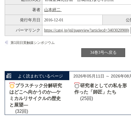
著者
山本經二
発行年月日
2016-12-01
公
パーマリンク
https://catsj.jp/jnl/pageview?articlecd=3403020900j
第1回日英触媒シンポジウム
34巻3号へ戻る
よく読まれているページ
2026年05月11日 ～ 2026年08
プラスチック分解研究
研究者としての私を形
はどこへ向かうのか―ケ
作った「師匠」たち
ミカルリサイクルの歴史
(25回)
と展望―
(32回)