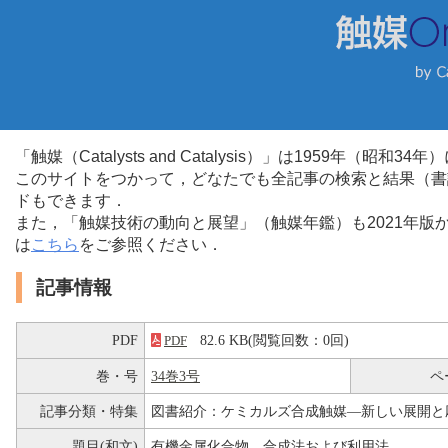
「触媒（Catalysts and Catalysis）」は1959年（昭
このサイトをつかって，どなたでも全記事の検索と結果（書
ドもできます．
また，「触媒技術の動向と展望」（触媒年鑑）も2021年
は
こちら
をご参照ください．
記事情報
PDF
82.6 KB(閲覧回数：0回)
PDF
巻・号
34巻3号
ペ
記事分類・特集
図書紹介：ケミカルズ合成触媒―新しい展開と
題目(和文)
有機金属化合物 合成法および利用法