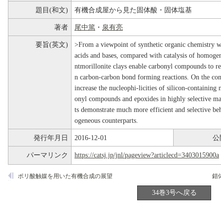
題目(和文)
有機合成屋から見た固体酸・固体塩基
著者
尾中篤
・
泉有亮
要旨(英文)
>From a viewpoint of synthetic organic chemistry wa
acids and bases, compared with catalysis of homoge
ntmorillonite clays enable carbonyl compounds to rea
n carbon-carbon bond forming reactions. On the co
increase the nucleophi-licities of silicon-containing 
onyl compounds and epoxides in highly selective man
ts demonstrate much more efficient and selective be
ogeneous counterparts.
発行年月日
2016-12-01
公
パーマリンク
https://catsj.jp/jnl/pageview?articlecd=3403015900a
ポリ酸触媒を用いた有機合成の展望
錯
34巻3号へ戻る