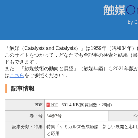
「触媒（Catalysts and Catalysis）」は1959年（昭
このサイトをつかって，どなたでも全記事の検索と結果（書
ドもできます．
また，「触媒技術の動向と展望」（触媒年鑑）も2021年
は
こちら
をご参照ください．
記事情報
PDF
601.4 KB(閲覧回数：26回)
PDF
巻・号
34巻3号
ペ
記事分類・特集
特集「ケミカルズ合成触媒―新しい展開と応用
と応用