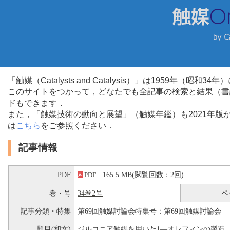
「触媒（Catalysts and Catalysis）」は1959年（昭
このサイトをつかって，どなたでも全記事の検索と結果（書
ドもできます．
また，「触媒技術の動向と展望」（触媒年鑑）も2021年
は
こちら
をご参照ください．
記事情報
PDF
165.5 MB(閲覧回数：2回)
PDF
巻・号
34巻2号
ペ
記事分類・特集
第69回触媒討論会特集号：第69回触媒討論会
題目(和文)
ジルコニア触媒を用いた1―オレフィンの製造