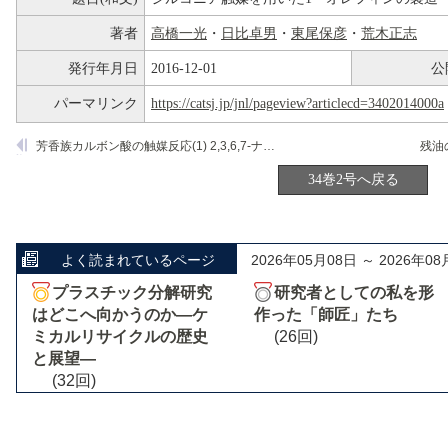
著者
高橋一光
・
日比卓男
・
東尾保彦
・
荒木正志
発行年月日
2016-12-01
公
パーマリンク
https://catsj.jp/jnl/pageview?articlecd=3402014000a
芳香族カルボン酸の触媒反応(1) 2,3,6,7-ナフタレンテトラカルボン酸(NTC)の合成
34巻2号へ戻る
よく読まれているページ
2026年05月08日 ～ 2026年08
プラスチック分解研究
研究者としての私を形
はどこへ向かうのか―ケ
作った「師匠」たち
ミカルリサイクルの歴史
(26回)
と展望―
(32回)