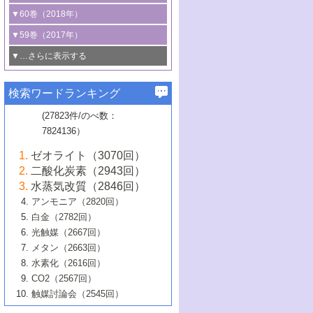
3号 CO
の排出削減および有効活用のた
タリゼーション
2
3号 特殊反応場を利用した触媒的分子変
る非貴金属触媒の研究動向
線を利用した触媒解析技術の最先端
1号 物質移動制御に着目した触媒プロセ
▼60巻（2018年）
4号 格子酸素・格子酸素欠陥を利用した
めの触媒技術
換反応
2号 機能化学品製造に資するクリーンな
ス開発
5号 ゼオライトの合成と応用における研
5号 単原子触媒
触媒反応
1号 固体酸触媒の最新の研究動向
▼59巻（2017年）
触媒的酸化反応
4号 若手による情報発信企画～とびたて
4号 多孔質材料を用いた触媒の新展開
究動向
2号 CO
フリー水素サプライチェーンに
2
6号 参照触媒委員会からのお知らせ
5号 生体触媒によるエネルギー変換反応
2号 二酸化炭素からの有用化学品合成
1号 いたるところに，触媒
▼…さらに表示する
若き触媒の研究者たち～（1）
3号 水処理のための触媒化学
5号 情報学的手法を用いた触媒開発
6号 ヘテロ接合界面
関わる触媒開発動向
B号 第133回触媒討論会（2023年）
6号 窒素とリンの循環のための触媒・機
3号 ナノ粒子・クラスター触媒の最前線
2号 機能性材料の局所構造解析のための
5号 若手による情報発信企画～とびたて
▼58巻（2016年）
4号 光触媒を用いた水分解の最新の研究
6号 カーボンニュートラルに向けた電解
B号 第135回触媒討論会（2025年）
3号 精密高分子合成に関する最近の研究
能性材料
最先端技術
検索ワードランキング
4号 60周年記念企画
若き触媒の研究者たち～（2）
動向
技術
1号 ユニークな構造の高分子を生み出す触
▼57巻（2015年）
動向
B号 第131回触媒討論会（2023年）
3号 無機分離膜材料の開発と触媒反応プ
5号 進化するゼオライト合成技術
6号 石油のノーブル・ユースを志向した
媒技術
(27823件/のべ数：
5号 次世代の触媒プロセスを支えるマイ
B号 第127回触媒討論会（2021年・オン
1号 水素キャリアにかかわる触媒技術の新
4号 バイオマス化成品製造のための触媒
▼56巻（2014年）
ロセスへの適用
触媒技術
7824136）
クロ波
6号 非貴金属系触媒における電気化学的
ライン開催(Zoom)のみ）
2号 リグニンからの化成品製造に向けた触
展開
技術
1号 特殊環境場を利用した材料合成
▼55巻（2013年）
4号 触媒研究における計算科学の利用
酸素還元反応
B号 第129回触媒討論会（2022年・京都
媒技術
6号 メタン転換技術の最新動向
ゼオライト（3070回）
2号 石油精製用触媒の最近の進展
5号 固体触媒による含窒素有機化合物変
2号 光触媒反応機構に関する最新の研究動
1号 高耐久性燃料電池システム用触媒にお
大学：オンライン・対面開催）
▼54巻（2012年）
5号 水素のふるまいを解き明かす最先端
B号 第121回触媒討論会（2018年・東京
3号 触媒研究の最先端～とびたて若き研究
二酸化炭素（2943回）
B号 第125回触媒討論会（2020年・工学
換の最前線
3号 固体酸化物形燃料電池（SOFC）におけ
向
ける新展開
研究
大学）
1号 規則性多孔体の利用技術における最近
▼53巻（2011年）
者たち～（1）
水蒸気改質（2846回）
院大学）
るアノード触媒上での燃料直接改質技術
6号 貴金属使用量低減に向けた自動車排
3号 固体高分子形燃料電池カソード触媒の
2号 リビングラジカル重合の最近の動向
6号 低級アルカンの有効利用のための触
の進歩
アンモニア（2820回）
4号 触媒研究の最先端～とびたて若き研究
1号 金属学から見る合金触媒の新展開
▼52巻（2010年）
ガス浄化触媒の開発
4号 コアシェル構造の制御による触媒機能
開発動向
媒技術
白金（2782回）
3号 天然ガスの化学工業的展開に関する触
2号 第109回触媒討論会
者たち～（2）
2号 第107回触媒討論会
の向上
1号 触媒の劣化対策と長寿命触媒開発
B号 第123回触媒討論会（2019年・大阪
▼51巻（2009年）
4号 人工光合成に向けた近年のアプローチ
光触媒（2667回）
媒技術
B号 第119回触媒討論会（2017年・首都
3号 貴金属低減技術の最新動向
5号 触媒研究の最先端～とびたて若き研究
市立大学）
3号 触媒のその場観察法の進歩（１）
5号 工業触媒およびその周辺技術の最近の
2号 第105回触媒討論会
1号 炭素材料－熱い注目を集める材料－
▼50巻（2008年）
メタン（2663回）
大学東京）
5号 未利用熱エネルギーの有効活用に貢献
4号 貴金属触媒の精密構造制御とその活用
者たち～（3）
4号 貴金属代替技術の最新動向
進歩
水素化（2616回）
4号 触媒のその場観察法の進歩（２）
3号 ナノ構造が拓く新機能
する触媒技術
2号 第103回触媒討論会
1号 触媒化学と学会のこの10年，半世紀，
▼49巻（2007年）
5号 バイオマス化成品製造のための固体触
6号 イオニクス材料と燃料電池・電解合成
5号 光触媒による物質変換反応の新展開
CO2（2567回）
6号 ナノシート
5号 不活性結合の触媒的活性化による有機
そして未来
4号 活性サイトおよびその環境の精密な設
6号 ポリオキソメタレート
3号 環境浄化用光触媒の現状と課題
媒の開発
1号 含フッ素化合物の合成と触媒
▼48巻（2006年）
の最新の研究動向
触媒討論会（2545回）
6号 グラフェン
合成
B号 第115回触媒討論会（2015年・成蹊大
計による触媒の高機能化
2号 第101回触媒討論会
B号 第113回触媒討論会（2014年・ロワジ
4号 水素社会の実現に向けた水素製造・貯
6号 ナノ空間─吸着状態解析から新機能開拓
2号 第99回触媒討論会
B号 第117回触媒討論会（2016年・大阪府
1号 固体酸触媒の最近の進歩
▼47巻（2005年）