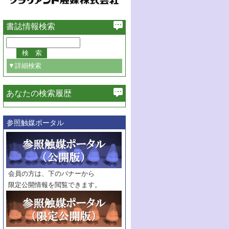
書誌情報検索
▼詳細検索
あなたの検索履歴
必ず含む
参照触媒ポータル
巻・号指定
巻
号
範囲指定
巻
号～
巻
会員の方は、下のバナーから
号
限定公開情報を閲覧できます。
触媒年鑑
年度
記事種別
マーク：
マークあり