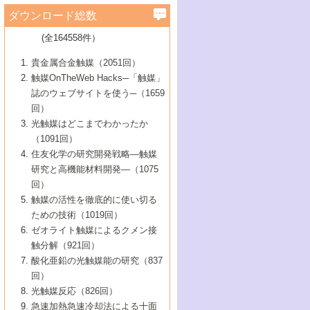
学）
7号 水素を利用する化成品合成の新潮流
6号 新しい固体酸触媒技術
5号 触媒を有効に使うための技術
ールホテル豊橋）
蔵技術の進歩
まで─
3号 メソポーラス物質の新展開
立大学）
3号 実用的ファインケミカル合成プロセス
ダウンロード総数
2号 第97回触媒討論会
1号 最近の触媒担体とその効果
▼46巻（2004年）
7号 ゼオライト合成における最近の進歩
6号 第106回触媒討論会
5号 CO
が関わる触媒・材料
B号 第111回触媒討論会（2013年・関西大
4号 錯体を利用したユニークな表面構造の
を実現する触媒
2
3号 リビング重合触媒の最近の展開
2号 第95回触媒討論会
(全164558件）
1号 部分酸化反応触媒の最前線
▼45巻（2003年）
学）
構築と機能
7号 有機分子触媒による精密有機合成
4号 バイオマス活用のための技術開発
6号 第104回触媒討論会
4号 今後の液体燃料を支える触媒技術
3号 化成品を合成するゼオライト触媒
2号 第93回触媒討論会
1号 なぜこの触媒が良いのか？
▼44巻（2002年）
貴金属合金触媒（2051回）
5号 若手会員による触媒研究の未来展望1：
8号 高機能化ポリオレフィンに向けた重合
5号 こんな物質，あんな物質―新たな触媒
7号 持続可能社会実現のための触媒および
5号 水素製造・貯蔵のための触媒技術の新
4号 水分解用光触媒材料
3号 特殊エネルギー場の触媒反応
触媒OnTheWeb Hacks─「触媒」
企業編
2号 第91回触媒討論会
触媒の最近の進展
1号 高次制御された触媒の化学
▼43巻（2001年）
の可能性―
触媒関連技術
しい展開
誌のウェブサイトを使う─（1659
5号 時間分解分光の進歩と応用
4号 生体内における金属の触媒作用
6号 第102回触媒討論会
3号 最近の自動車排ガス処理技術
2号 第89回触媒討論会
1号 グリーンケミストリーと触媒
▼42巻（2000年）
6号 第100回触媒討論会
8号 未来を拓く金属錯体
回）
6号 第98回触媒討論会
6号 第96回触媒討論会
5号 ファインケミカルズの展開に寄与する
7号 触媒・化学反応における計算化学の進
4号 触媒研究の現状と将来─第90回触媒討論
3号 触媒を利用した電気化学の新展開
2号 第87回触媒討論会特集号
1号 触媒反応工学の明日を拓く
▼41巻（1999年）
7号 『結晶の化学』を活かした触媒研究
光触媒はどこまでわかったか
7号 基礎化学品製造の触媒技術
触媒
歩
会Aから
7号 未来型金属錯体触媒開発への展望
4号 ナノ材料の調製と機能化
（1091回）
3号 生体触媒とバイオプロセス
2号 第85回触媒討論会
8号 イオン液体の応用
1号 孔、穴、あな?-特異な空間とその利用-
▼40巻（1998年）
8号 多機能型リアクター
6号 第94回触媒討論会
8号 若手研究者による触媒研究の未来展望
5号 基礎化学品製造の触媒技術
8号 超臨界流体を用いた化学プロセスの新
住友化学の研究開発戦略―触媒
5号 こんな触媒が欲しい
4号 水素製造・利用の触媒化学
3号 反応ダイナミクス
2号 第83回触媒討論会
1号 創立40周年記念・触媒化学この10年の
▼39巻（1997年）
2：大学・研究所編
展開
研究と高機能材料開発―（1075
7号 サブナノレベルでみた新しい表面現象
6号 第92回触媒討論会
6号 第90回触媒討論会
5号 触媒研究における新しい切り口：コン
進展と21世紀への提言/創立40周年記念・触
4号 超臨界流体の触媒反応への応用
3号 均一系触媒反応最前線
1号 均一系と不均一系触媒反応-その特徴と
回）
▼38巻（1996年）
8号 オレフィン重合触媒の新たな展
7号 基礎化学品製造の触媒技術
ビナトリアルケミストリー
媒学会この10年の歩みとこれから/創立40周
7号 触媒研究と学術雑誌/情報
5号 触媒のおもしろさをどのように伝える
接点
触媒の活性を徹底的に使い切る
4号 実用炭素材料の新展開
1号 触媒の構造と触媒作用/C1化学を中心と
▼37巻（1995年）
年記念・記録は語る
8号 資源の循環と触媒技術
6号 第88回触媒討論会特集号
か
ための技術（1019回）
8号 若い世代からみた触媒化学の現状と未
2号 第79回触媒討論会
5号 研究の方法論を考える
する21世紀への触媒
1号 ファインケミカルズと固体触媒
▼36巻（1994年）
2号 第81回触媒討論会
ゼオライト触媒によるクメン接
来
7号 企業における触媒研究のブレークスル
6号 第86回触媒討論会
3号 最新NO除去触媒の実用化研究
6号 第84回触媒討論会
2号 第77回触媒討論会
2号 第75回触媒討論会
触分解（921回）
1号 電気化学と触媒
▼35巻（1993年）
ー
3号 計算機触媒化学へのさそい
7号 水素化精製触媒の新しい展開
4号 新しい反応場を目指した触媒調製
7号 機能性金属材料と触媒
3号 オリンピックメダル:金・銀・銅はどん
酸化亜鉛の光触媒能の研究（837
3号 希土類を利用した触媒
2号 第73回触媒討論会
8号 この材料を触媒として使ってみません
4号 触媒劣化の制御と予測
1号 工業触媒開発マニュアル―探索から工
▼34巻（1992年）
8号 新しい反応性と機能性を目指した金属
な触媒作用を示すか
回）
5号 反応・分離技術の新しい展開
8号 触媒研究へのNMRの応用と展望
か？
業化まで
4号 触媒とリサイクル
3号 C4化学の展開
5号 最新の実用プロセスと触媒
クラスタ-化学
1号 インパクトを与えたこの研究
▼33巻（1991年）
光触媒反応（826回）
4号 触媒作用における機能の複合化
6号 第80回触媒討論会
2号 第71回触媒討論会
5号 エネルギー変換触媒
4号 《通常号》
6号 第82回触媒討論会
急速加熱急速冷却法による十面
2号 第69回触媒討論会
1号 触媒プロセス開発マニュアル―探索か
▼32巻（1990年）