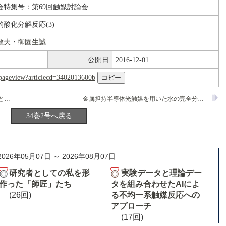
会特集号：第69回触媒討論会
酸化分解反応(3)
敏夫
・
御園生誠
公開日
2016-12-01
nl/pageview?articlecd=3402013600b
ランタノイド金属交換ゼオライトを触媒とするNO
還元除去
金属担持半導体光触媒を用いた水の完全分解反応における顕著な炭酸塩添加効果
x
34巻2号へ戻る
2026年05月07日 ～ 2026年08月07日
研究者としての私を形
実験データと理論デー
作った「師匠」たち
タを組み合わせたAIによ
(26回)
る不均一系触媒反応への
アプローチ
(17回)