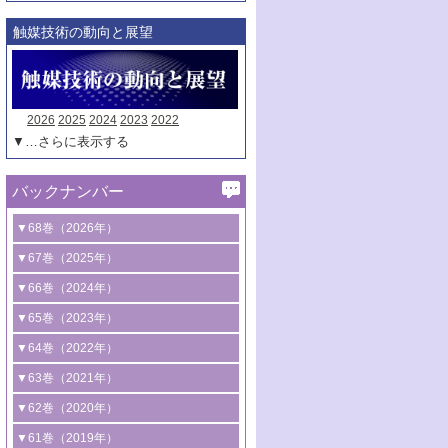
触媒技術の動向と展望
2026
2025
2024
2023
2022
▼…さらに表示する
バックナンバー
▼68巻（2026年）
1号 過酸化水素合成に関する研究動向
▼67巻（2025年）
2号 コンピューター技術により加速する
1号 CO
水素化によるグリーン燃料/グリ
▼66巻（2024年）
2
触媒開発
ーンケミカル製造
1号 低次元ナノ構造を有する触媒材料
▼65巻（2023年）
3号 有機分子変換やCO
資源化のための
2
2号 水素製造のための水分解技術に関す
2号 規制反応場を活用した固体触媒研究
1号 炭素が関わる触媒機能
▼64巻（2022年）
光触媒に関する最近の研究
る最近の研究
の新展開
2号 プラスチックケミカルリサイクルの
1号 合成ガス製造とCOを用いるケミカル
▼63巻（2021年）
B号 第137回触媒討論会（2026年）
3号 オレフィン系樹脂の精密合成に関す
3号 未踏分子変換を目指した酸化触媒プ
ための触媒技術
ズ合成の最新動向
1号 金触媒の新展開
▼62巻（2020年）
る最新技術
ロセスの最前線
3号 非酸化物系金属化合物を基盤とした
2号 化学品合成のための合金触媒開発
2号 ペロブスカイト
1号 触媒設計を拓く欠陥構造のキャラク
▼61巻（2019年）
4号 アルコール類の効率的変換を実現す
4号 シンクロトロン放射光および中性子
触媒材料の開発