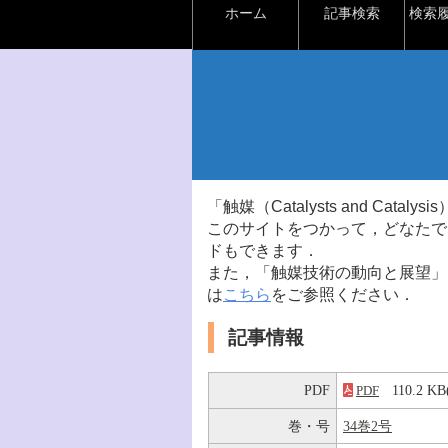
ホーム
記事検索
検索
「触媒（Catalysts and Ca
このサイトをつかって，どなたで
ドもできます．
また，「触媒技術の動向と展望」
は
こちら
をご参照ください．
記事情報
PDF
110.2 
PDF
巻・号
34巻2号