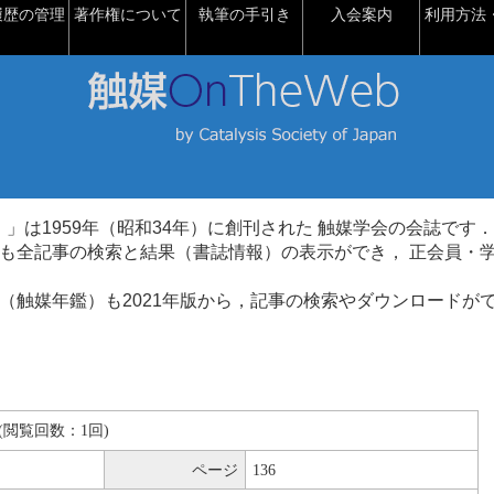
履歴の管理
著作権について
執筆の手引き
入会案内
利用方法・
talysis）」は1959年（昭和34年）に創刊された 触媒学会の会誌です．
も全記事の検索と結果（書誌情報）の表示ができ， 正会員・
（触媒年鑑）も2021年版から，記事の検索やダウンロードが
KB(閲覧回数：1回)
ページ
136