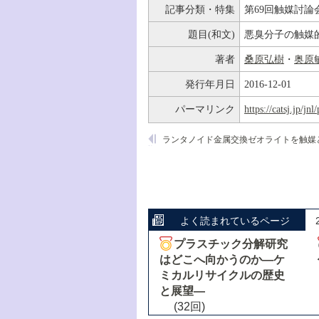
記事分類・特集
第69回触媒討論
題目(和文)
悪臭分子の触媒的
著者
桑原弘樹
・
奥原
発行年月日
2016-12-01
パーマリンク
https://catsj.jp/j
よく読まれているページ
プラスチック分解研究
はどこへ向かうのか―ケ
ミカルリサイクルの歴史
と展望―
(32回)