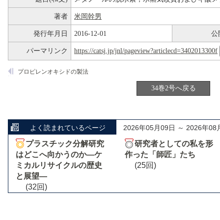
著者
米岡幹男
発行年月日
2016-12-01
公
パーマリンク
https://catsj.jp/jnl/pageview?articlecd=3402013300f
プロピレンオキシドの製法
34巻2号へ戻る
よく読まれているページ
2026年05月09日 ～ 2026年08
プラスチック分解研究
研究者としての私を形
はどこへ向かうのか―ケ
作った「師匠」たち
ミカルリサイクルの歴史
(25回)
と展望―
(32回)