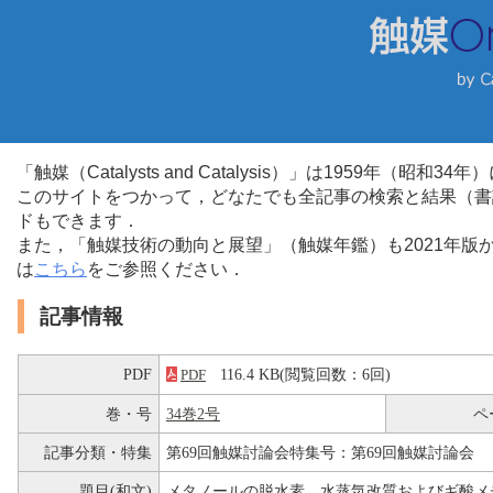
「触媒（Catalysts and Catalysis）」は1959年（昭
このサイトをつかって，どなたでも全記事の検索と結果（書
ドもできます．
また，「触媒技術の動向と展望」（触媒年鑑）も2021年
は
こちら
をご参照ください．
記事情報
PDF
116.4 KB(閲覧回数：6回)
PDF
巻・号
34巻2号
ペ
記事分類・特集
第69回触媒討論会特集号：第69回触媒討論会
題目(和文)
メタノールの脱水素，水蒸気改質およびギ酸メ