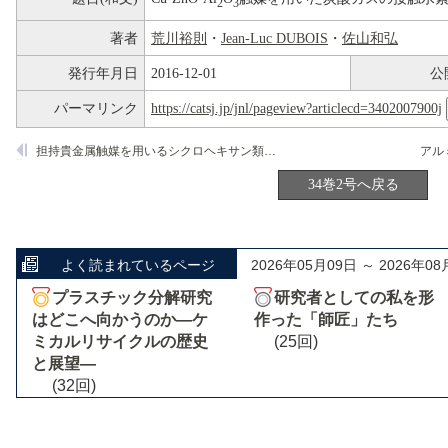
2
3
著者
荒川裕則
・
Jean-Luc DUBOIS
・
佐山和弘
発行年月日
2016-12-01
公
パーマリンク
https://catsj.jp/jnl/pageview?articlecd=3402007900j
担持貴金属触媒を用いるシクロヘキサン類の液相脱水素芳香族化反応
34巻2号へ戻る
よく読まれているページ
2026年05月09日 ～ 2026年08
プラスチック分解研究
研究者としての私を形
はどこへ向かうのか―ケ
作った「師匠」たち
ミカルリサイクルの歴史
(25回)
と展望―
(32回)