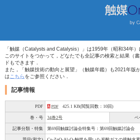
「触媒（Catalysts and Catalysis）」は1959年（昭
このサイトをつかって，どなたでも全記事の検索と結果（書
ドもできます．
また，「触媒技術の動向と展望」（触媒年鑑）も2021年
は
こちら
をご参照ください．
記事情報
PDF
425.1 KB(閲覧回数：10回)
PDF
巻・号
34巻2号
ペ
記事分類・特集
第69回触媒討論会特集号：第69回触媒討論会
題目(和文)
Cu-ZnO-Al
O
触媒を用いた炭酸ガスの接触水