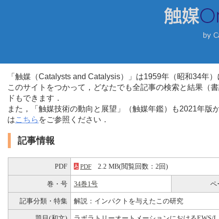
「触媒（Catalysts and Catalysis）」は1959年（昭
このサイトをつかって，どなたでも全記事の検索と結果（書
ドもできます．
また，「触媒技術の動向と展望」（触媒年鑑）も2021年
は
こちら
をご参照ください．
記事情報
PDF
2.2 MB(閲覧回数：2回)
PDF
巻・号
34巻1号
ペ
記事分類・特集
解説：インパクトを与えたこの研究
題目(和文)
ラボラトリーオートメーションにおけるEWS/L