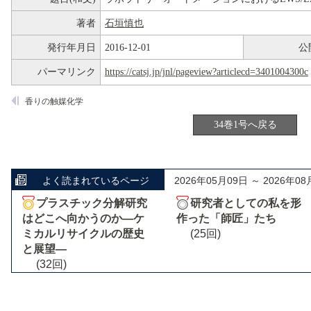
著者
石垣慎也
発行年月日
2016-12-01
公
パーマリンク
https://catsj.jp/jnl/pageview?articlecd=3401004300c
香りの触媒化学
34巻1号へ戻る
よく読まれているページ
2026年05月09日 ～ 2026年08
プラスチック分解研究
研究者としての私を形
はどこへ向かうのか―ケ
作った「師匠」たち
ミカルリサイクルの歴史
(25回)
と展望―
(32回)