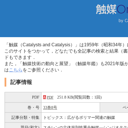
「触媒（Catalysts and Catalysis）」は1959年（昭
このサイトをつかって，どなたでも全記事の検索と結果（書
ドもできます．
また，「触媒技術の動向と展望」（触媒年鑑）も2021年
は
こちら
をご参照ください．
記事情報
PDF
251.8 KB(閲覧回数：1回)
PDF
巻・号
33巻8号
ペ
記事分類・特集
トピックス：広がるポリマー関連の触媒
題目(和文)
スチレンの立体規則性重合触媒―シンジオタク