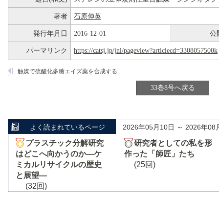
著者
石原伸英
発行年月日
2016-12-01
公
パーマリンク
https://catsj.jp/jnl/pageview?articlecd=3308057500k
触媒で硫酸化多糖エイズ薬を合成する
33巻8号へ戻る
よく読まれているページ
2026年05月10日 ～ 2026年08
プラスチック分解研究
研究者としての私を形
はどこへ向かうのか―ケ
作った「師匠」たち
ミカルリサイクルの歴史
(25回)
と展望―
(32回)