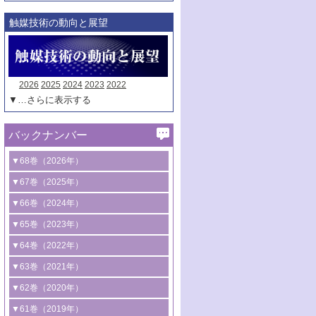
触媒技術の動向と展望
2026
2025
2024
2023
2022
▼…さらに表示する
バックナンバー
▼68巻（2026年）
1号 過酸化水素合成に関する研究動向
▼67巻（2025年）
2号 コンピューター技術により加速する
1号 CO
水素化によるグリーン燃料/グリ
▼66巻（2024年）
2
触媒開発
ーンケミカル製造
1号 低次元ナノ構造を有する触媒材料
▼65巻（2023年）
3号 有機分子変換やCO
資源化のための
2
2号 水素製造のための水分解技術に関す
2号 規制反応場を活用した固体触媒研究
1号 炭素が関わる触媒機能
▼64巻（2022年）
光触媒に関する最近の研究
る最近の研究
の新展開
2号 プラスチックケミカルリサイクルの
1号 合成ガス製造とCOを用いるケミカル
▼63巻（2021年）
B号 第137回触媒討論会（2026年）
3号 オレフィン系樹脂の精密合成に関す
3号 未踏分子変換を目指した酸化触媒プ
ための触媒技術
ズ合成の最新動向
1号 金触媒の新展開
▼62巻（2020年）
る最新技術
ロセスの最前線
3号 非酸化物系金属化合物を基盤とした
2号 化学品合成のための合金触媒開発
2号 ペロブスカイト
1号 触媒設計を拓く欠陥構造のキャラク
▼61巻（2019年）
4号 アルコール類の効率的変換を実現す
4号 シンクロトロン放射光および中性子
触媒材料の開発