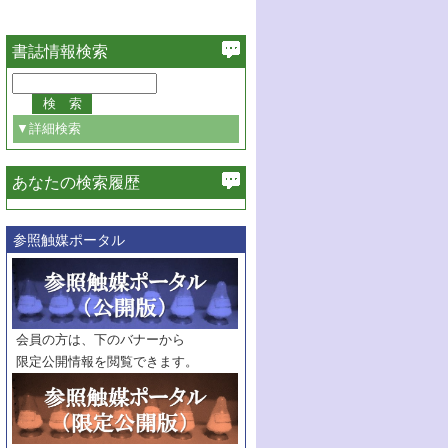
書誌情報検索
▼詳細検索
あなたの検索履歴
必ず含む
参照触媒ポータル
巻・号指定
巻
号
範囲指定
巻
号～
巻
会員の方は、下のバナーから
号
限定公開情報を閲覧できます。
触媒年鑑
年度
記事種別
マーク：
マークあり