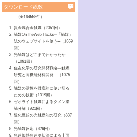
学）
7号 水素を利用する化成品合成の新潮流
6号 新しい固体酸触媒技術
5号 触媒を有効に使うための技術
ールホテル豊橋）
蔵技術の進歩
まで─
3号 メソポーラス物質の新展開
立大学）
3号 実用的ファインケミカル合成プロセス
ダウンロード総数
2号 第97回触媒討論会
1号 最近の触媒担体とその効果
▼46巻（2004年）
7号 ゼオライト合成における最近の進歩
6号 第106回触媒討論会
5号 CO
が関わる触媒・材料
B号 第111回触媒討論会（2013年・関西大
4号 錯体を利用したユニークな表面構造の
を実現する触媒
2
3号 リビング重合触媒の最近の展開
2号 第95回触媒討論会
(全164558件）
1号 部分酸化反応触媒の最前線
▼45巻（2003年）
学）
構築と機能
7号 有機分子触媒による精密有機合成
4号 バイオマス活用のための技術開発
6号 第104回触媒討論会
4号 今後の液体燃料を支える触媒技術
3号 化成品を合成するゼオライト触媒
2号 第93回触媒討論会
1号 なぜこの触媒が良いのか？
▼44巻（2002年）
貴金属合金触媒（2051回）
5号 若手会員による触媒研究の未来展望1：
8号 高機能化ポリオレフィンに向けた重合
5号 こんな物質，あんな物質―新たな触媒
7号 持続可能社会実現のための触媒および
5号 水素製造・貯蔵のための触媒技術の新
4号 水分解用光触媒材料
3号 特殊エネルギー場の触媒反応
触媒OnTheWeb Hacks─「触媒」
企業編
2号 第91回触媒討論会
触媒の最近の進展
1号 高次制御された触媒の化学
▼43巻（2001年）
の可能性―
触媒関連技術
しい展開
誌のウェブサイトを使う─（1659
5号 時間分解分光の進歩と応用
4号 生体内における金属の触媒作用
6号 第102回触媒討論会
3号 最近の自動車排ガス処理技術
2号 第89回触媒討論会
1号 グリーンケミストリーと触媒
▼42巻（2000年）
6号 第100回触媒討論会
8号 未来を拓く金属錯体
回）
6号 第98回触媒討論会
6号 第96回触媒討論会
5号 ファインケミカルズの展開に寄与する
7号 触媒・化学反応における計算化学の進
4号 触媒研究の現状と将来─第90回触媒討論
3号 触媒を利用した電気化学の新展開
2号 第87回触媒討論会特集号
1号 触媒反応工学の明日を拓く
▼41巻（1999年）
7号 『結晶の化学』を活かした触媒研究
光触媒はどこまでわかったか
7号 基礎化学品製造の触媒技術
触媒
歩
会Aから
7号 未来型金属錯体触媒開発への展望
4号 ナノ材料の調製と機能化
（1091回）
3号 生体触媒とバイオプロセス
2号 第85回触媒討論会
8号 イオン液体の応用
1号 孔、穴、あな?-特異な空間とその利用-
▼40巻（1998年）
8号 多機能型リアクター
6号 第94回触媒討論会
8号 若手研究者による触媒研究の未来展望
5号 基礎化学品製造の触媒技術
8号 超臨界流体を用いた化学プロセスの新
住友化学の研究開発戦略―触媒
5号 こんな触媒が欲しい
4号 水素製造・利用の触媒化学
3号 反応ダイナミクス
2号 第83回触媒討論会
1号 創立40周年記念・触媒化学この10年の
▼39巻（1997年）
2：大学・研究所編
展開
研究と高機能材料開発―（1075
7号 サブナノレベルでみた新しい表面現象
6号 第92回触媒討論会
6号 第90回触媒討論会
5号 触媒研究における新しい切り口：コン
進展と21世紀への提言/創立40周年記念・触
4号 超臨界流体の触媒反応への応用
3号 均一系触媒反応最前線
1号 均一系と不均一系触媒反応-その特徴と
回）
▼38巻（1996年）
8号 オレフィン重合触媒の新たな展
7号 基礎化学品製造の触媒技術
ビナトリアルケミストリー
媒学会この10年の歩みとこれから/創立40周
7号 触媒研究と学術雑誌/情報
5号 触媒のおもしろさをどのように伝える
接点
触媒の活性を徹底的に使い切る
4号 実用炭素材料の新展開
1号 触媒の構造と触媒作用/C1化学を中心と
▼37巻（1995年）
年記念・記録は語る
8号 資源の循環と触媒技術
6号 第88回触媒討論会特集号
か
ための技術（1019回）
8号 若い世代からみた触媒化学の現状と未
2号 第79回触媒討論会
5号 研究の方法論を考える
する21世紀への触媒
1号 ファインケミカルズと固体触媒
▼36巻（1994年）
2号 第81回触媒討論会
ゼオライト触媒によるクメン接
来
7号 企業における触媒研究のブレークスル
6号 第86回触媒討論会
3号 最新NO除去触媒の実用化研究
6号 第84回触媒討論会
2号 第77回触媒討論会
2号 第75回触媒討論会
触分解（921回）
1号 電気化学と触媒
▼35巻（1993年）
ー
3号 計算機触媒化学へのさそい
7号 水素化精製触媒の新しい展開
4号 新しい反応場を目指した触媒調製
7号 機能性金属材料と触媒
3号 オリンピックメダル:金・銀・銅はどん
酸化亜鉛の光触媒能の研究（837
3号 希土類を利用した触媒
2号 第73回触媒討論会
8号 この材料を触媒として使ってみません
4号 触媒劣化の制御と予測
1号 工業触媒開発マニュアル―探索から工
▼34巻（1992年）
8号 新しい反応性と機能性を目指した金属
な触媒作用を示すか
回）
5号 反応・分離技術の新しい展開
8号 触媒研究へのNMRの応用と展望
か？
業化まで
4号 触媒とリサイクル
3号 C4化学の展開
5号 最新の実用プロセスと触媒
クラスタ-化学
1号 インパクトを与えたこの研究
▼33巻（1991年）
光触媒反応（826回）
4号 触媒作用における機能の複合化
6号 第80回触媒討論会
2号 第71回触媒討論会
5号 エネルギー変換触媒
4号 《通常号》
6号 第82回触媒討論会
急速加熱急速冷却法による十面
2号 第69回触媒討論会
1号 触媒プロセス開発マニュアル―探索か
▼32巻（1990年）