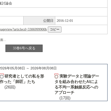
媒討論会
公開日
2016-12-01
nl/pageview?articlecd=3306999900h
存性
33巻6号へ戻る
2026年05月08日 ～ 2026年08月08日
研究者としての私を形
実験データと理論デー
作った「師匠」たち
タを組み合わせたAIによ
(26回)
る不均一系触媒反応への
アプローチ
(17回)