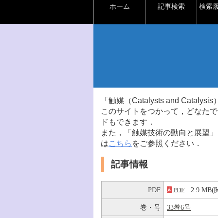
ホーム
記事検索
検索
「触媒（Catalysts and Ca
このサイトをつかって，どなたで
ドもできます．
また，「触媒技術の動向と展望」
は
こちら
をご参照ください．
記事情報
PDF
2.9 M
PDF
巻・号
33巻6号