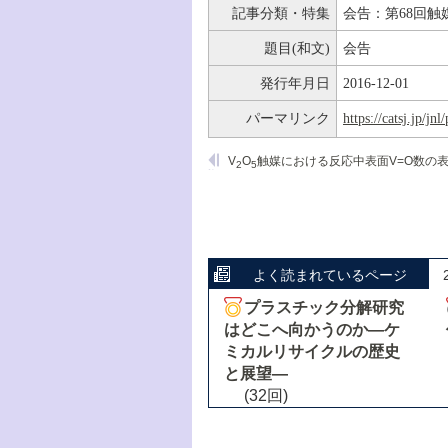
記事分類・特集
会告：第68回触
題目(和文)
会告
発行年月日
2016-12-01
パーマリンク
https://catsj.jp/j
V
O
触媒における反応中表面V=O数の表面構造依
2
5
よく読まれているページ
プラスチック分解研究
はどこへ向かうのか―ケ
ミカルリサイクルの歴史
と展望―
(32回)