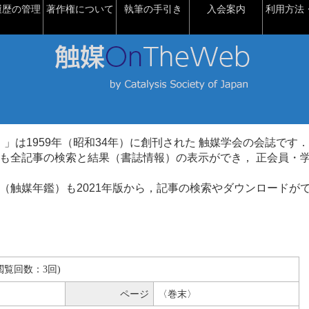
履歴の管理
著作権について
執筆の手引き
入会案内
利用方法・
talysis）」は1959年（昭和34年）に創刊された 触媒学会の会誌です．
も全記事の検索と結果（書誌情報）の表示ができ， 正会員・
（触媒年鑑）も2021年版から，記事の検索やダウンロードが
B(閲覧回数：3回)
ページ
〈巻末〉