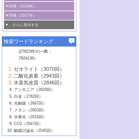
3号 CO
の排出削減および有効活用のた
タリゼーション
2
3号 特殊反応場を利用した触媒的分子変
る非貴金属触媒の研究動向
線を利用した触媒解析技術の最先端
1号 物質移動制御に着目した触媒プロセ
▼60巻（2018年）
4号 格子酸素・格子酸素欠陥を利用した
めの触媒技術
換反応
2号 機能化学品製造に資するクリーンな
ス開発
5号 ゼオライトの合成と応用における研
5号 単原子触媒
触媒反応
1号 固体酸触媒の最新の研究動向
▼59巻（2017年）
触媒的酸化反応
4号 若手による情報発信企画～とびたて
4号 多孔質材料を用いた触媒の新展開
究動向
2号 CO
フリー水素サプライチェーンに
2
6号 参照触媒委員会からのお知らせ
5号 生体触媒によるエネルギー変換反応
2号 二酸化炭素からの有用化学品合成
1号 いたるところに，触媒
▼…さらに表示する
若き触媒の研究者たち～（1）
3号 水処理のための触媒化学
5号 情報学的手法を用いた触媒開発
6号 ヘテロ接合界面
関わる触媒開発動向
B号 第133回触媒討論会（2023年）
6号 窒素とリンの循環のための触媒・機
3号 ナノ粒子・クラスター触媒の最前線
2号 機能性材料の局所構造解析のための
5号 若手による情報発信企画～とびたて
▼58巻（2016年）
4号 光触媒を用いた水分解の最新の研究
6号 カーボンニュートラルに向けた電解
B号 第135回触媒討論会（2025年）
3号 精密高分子合成に関する最近の研究
能性材料
最先端技術
検索ワードランキング
4号 60周年記念企画
若き触媒の研究者たち～（2）
動向
技術
1号 ユニークな構造の高分子を生み出す触
▼57巻（2015年）
動向
B号 第131回触媒討論会（2023年）
3号 無機分離膜材料の開発と触媒反応プ
5号 進化するゼオライト合成技術
6号 石油のノーブル・ユースを志向した
媒技術
(27823件/のべ数：
5号 次世代の触媒プロセスを支えるマイ
B号 第127回触媒討論会（2021年・オン
1号 水素キャリアにかかわる触媒技術の新
4号 バイオマス化成品製造のための触媒
▼56巻（2014年）
ロセスへの適用
触媒技術
7824136）
クロ波
6号 非貴金属系触媒における電気化学的
ライン開催(Zoom)のみ）
2号 リグニンからの化成品製造に向けた触
展開
技術
1号 特殊環境場を利用した材料合成
▼55巻（2013年）
4号 触媒研究における計算科学の利用
酸素還元反応
B号 第129回触媒討論会（2022年・京都
媒技術
6号 メタン転換技術の最新動向
ゼオライト（3070回）
2号 石油精製用触媒の最近の進展
5号 固体触媒による含窒素有機化合物変
2号 光触媒反応機構に関する最新の研究動
1号 高耐久性燃料電池システム用触媒にお
大学：オンライン・対面開催）
▼54巻（2012年）
5号 水素のふるまいを解き明かす最先端
B号 第121回触媒討論会（2018年・東京
3号 触媒研究の最先端～とびたて若き研究
二酸化炭素（2943回）
B号 第125回触媒討論会（2020年・工学
換の最前線
3号 固体酸化物形燃料電池（SOFC）におけ
向
ける新展開
研究
大学）
1号 規則性多孔体の利用技術における最近
▼53巻（2011年）
者たち～（1）
水蒸気改質（2846回）
院大学）
るアノード触媒上での燃料直接改質技術
6号 貴金属使用量低減に向けた自動車排
3号 固体高分子形燃料電池カソード触媒の
2号 リビングラジカル重合の最近の動向
6号 低級アルカンの有効利用のための触
の進歩
アンモニア（2820回）
4号 触媒研究の最先端～とびたて若き研究
1号 金属学から見る合金触媒の新展開
▼52巻（2010年）
ガス浄化触媒の開発
4号 コアシェル構造の制御による触媒機能
開発動向
媒技術
白金（2782回）
3号 天然ガスの化学工業的展開に関する触
2号 第109回触媒討論会
者たち～（2）
2号 第107回触媒討論会
の向上
1号 触媒の劣化対策と長寿命触媒開発
B号 第123回触媒討論会（2019年・大阪
▼51巻（2009年）
4号 人工光合成に向けた近年のアプローチ
光触媒（2667回）
媒技術
B号 第119回触媒討論会（2017年・首都
3号 貴金属低減技術の最新動向
5号 触媒研究の最先端～とびたて若き研究
市立大学）
3号 触媒のその場観察法の進歩（１）
5号 工業触媒およびその周辺技術の最近の
2号 第105回触媒討論会
1号 炭素材料－熱い注目を集める材料－
▼50巻（2008年）
メタン（2663回）
大学東京）
5号 未利用熱エネルギーの有効活用に貢献
4号 貴金属触媒の精密構造制御とその活用
者たち～（3）
4号 貴金属代替技術の最新動向
進歩
水素化（2616回）
4号 触媒のその場観察法の進歩（２）
3号 ナノ構造が拓く新機能
する触媒技術
2号 第103回触媒討論会
1号 触媒化学と学会のこの10年，半世紀，
▼49巻（2007年）
5号 バイオマス化成品製造のための固体触
6号 イオニクス材料と燃料電池・電解合成
5号 光触媒による物質変換反応の新展開
CO2（2567回）
6号 ナノシート
5号 不活性結合の触媒的活性化による有機
そして未来
4号 活性サイトおよびその環境の精密な設
6号 ポリオキソメタレート
3号 環境浄化用光触媒の現状と課題
媒の開発
1号 含フッ素化合物の合成と触媒
▼48巻（2006年）
の最新の研究動向
触媒討論会（2545回）
6号 グラフェン
合成
B号 第115回触媒討論会（2015年・成蹊大
計による触媒の高機能化
2号 第101回触媒討論会
B号 第113回触媒討論会（2014年・ロワジ
4号 水素社会の実現に向けた水素製造・貯
6号 ナノ空間─吸着状態解析から新機能開拓
2号 第99回触媒討論会
B号 第117回触媒討論会（2016年・大阪府
1号 固体酸触媒の最近の進歩
▼47巻（2005年）