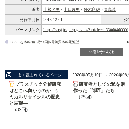
著者
山松節男
・
山口辰男
・
鈴木良雄
・
青島淳
発行年月日
2016-12-01
公
パーマリンク
https://catsj.jp/jnl/pageview?articlecd=3306046000d
LaAlOを燃料極に持つ固体電解質燃料電池型反応器によるメタンの酸化カップリング反応
R
33巻6号へ戻る
よく読まれているページ
2026年05月10日 ～ 2026年08
プラスチック分解研究
研究者としての私を形
はどこへ向かうのか―ケ
作った「師匠」たち
ミカルリサイクルの歴史
(25回)
と展望―
(32回)