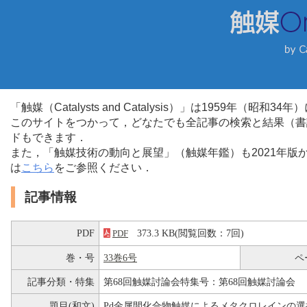
「触媒（Catalysts and Catalysis）」は1959年（昭
このサイトをつかって，どなたでも全記事の検索と結果（書
ドもできます．
また，「触媒技術の動向と展望」（触媒年鑑）も2021年
は
こちら
をご参照ください．
記事情報
PDF
373.3 KB(閲覧回数：7回)
PDF
巻・号
33巻6号
ペ
記事分類・特集
第68回触媒討論会特集号：第68回触媒討論会
題目(和文)
Pd金属間化合物触媒によるメタクロレインの