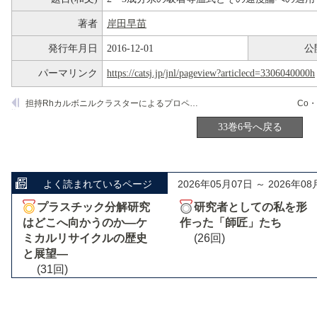
著者
岸田早苗
発行年月日
2016-12-01
公
パーマリンク
https://catsj.jp/jnl/pageview?articlecd=3306040000h
担持Rhカルボニルクラスターによるプロペン―重水素交換反応
Co
33巻6号へ戻る
よく読まれているページ
2026年05月07日 ～ 2026年08
プラスチック分解研究
研究者としての私を形
はどこへ向かうのか―ケ
作った「師匠」たち
ミカルリサイクルの歴史
(26回)
と展望―
(31回)