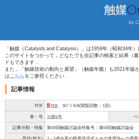
「触媒（Catalysts and Catalysis）」は1959年（昭
このサイトをつかって，どなたでも全記事の検索と結果（書
ドもできます．
また，「触媒技術の動向と展望」（触媒年鑑）も2021年
は
こちら
をご参照ください．
記事情報
PDF
367.1 KB(閲覧回数：1回)
PDF
巻・号
33巻6号
ペ
記事分類・特集
第68回触媒討論会特集号：第68回触媒討論会
題目(和文)
2・3成分系の吸着等温式とその速度論への適用