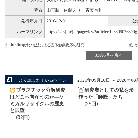
著者
山下勝
・
伊藤えり
・
斉藤泰和
発行年月日
2016-12-01
公
パーマリンク
https://catsj.jp/jnl/pageview?articlecd=3306036800g
In-situ赤外分光法による固体触媒反応の研究
33巻6号へ戻る
よく読まれているページ
2026年05月10日 ～ 2026年08
プラスチック分解研究
研究者としての私を形
はどこへ向かうのか―ケ
作った「師匠」たち
ミカルリサイクルの歴史
(25回)
と展望―
(32回)