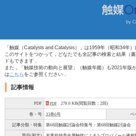
「触媒（Catalysts and Catalysis）」は1959年（昭
このサイトをつかって，どなたでも全記事の検索と結果（書
ドもできます．
また，「触媒技術の動向と展望」（触媒年鑑）も2021年
は
こちら
をご参照ください．
記事情報
PDF
278.0 KB(閲覧回数：2回)
PDF
巻・号
33巻6号
ペ
記事分類・特集
第68回触媒討論会特集号：第68回触媒討論会
題目(和文)
炭素担持貴金属触媒による2-プロパノール液相