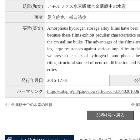
題目(和文)
アモルファス水素吸蔵合金薄膜中の水素
著者
足立吟也
・
板口裕樹
要旨(英文)
Amorphous hydrogen storage alloy films have been att
because these films exhibit peculiar characteristics
the crystalline bulks. The advantages of the films ar
ies, large resistances against various impurities in th
we present the states of hydrogen in amorphous all
rities, structural studied of neutron diffraction and
erties.
発行年月日
2016-12-01
公
パーマリンク
https://catsj.jp/jnl/pageview?articlecd=3304026100h
金属格子中の水素の性質
33巻4号へ戻る