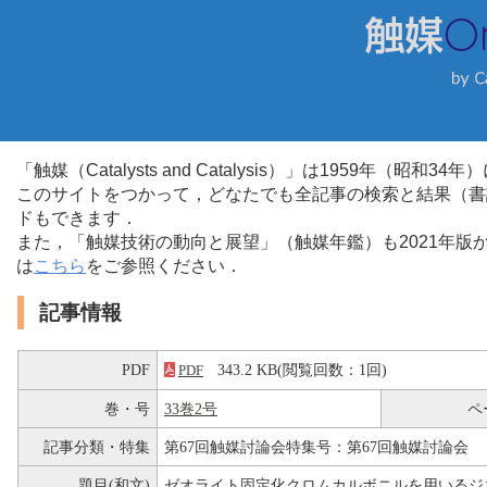
「触媒（Catalysts and Catalysis）」は1959年（昭
このサイトをつかって，どなたでも全記事の検索と結果（書
ドもできます．
また，「触媒技術の動向と展望」（触媒年鑑）も2021年
は
こちら
をご参照ください．
記事情報
PDF
343.2 KB(閲覧回数：1回)
PDF
巻・号
33巻2号
ペ
記事分類・特集
第67回触媒討論会特集号：第67回触媒討論会
題目(和文)
ゼオライト固定化クロムカルボニルを用いるジ