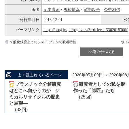
著者
岡本康昭
・
鬼松博幸
・
乾由起子
・
今中利信
発行年月日
2016-12-01
公
パーマリンク
https://catsj.jp/jnl/pageview?articlecd=3302015300f
γ-酸化鉄膜上でのシス-2-ブテンの吸着特性
33巻2号へ戻る
よく読まれているページ
2026年05月09日 ～ 2026年08
プラスチック分解研究
研究者としての私を形
はどこへ向かうのか―ケ
作った「師匠」たち
ミカルリサイクルの歴史
(25回)
と展望―
(32回)