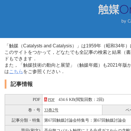
「触媒（Catalysts and Catalysis）」は1959年（昭
このサイトをつかって，どなたでも全記事の検索と結果（書
ドもできます．
また，「触媒技術の動向と展望」（触媒年鑑）も2021年
は
こちら
をご参照ください．
記事情報
PDF
434.6 KB(閲覧回数：2回)
PDF
巻・号
33巻2号
ペ
記事分類・特集
第67回触媒討論会特集号：第67回触媒討論会
題目(和文)
高分散コバルト触媒による合成ガスからの含酸