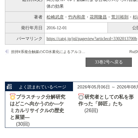
体の効果
著者
松崎武彦
・
竹内和彦
・
花岡隆昌
・
荒川裕則
・
杉
発行年月日
2016-12-01
公
パーマリンク
https://catsj.jp/jnl/pageview?articlecd=3302013700b
担持Ir系複合触媒のCO水素化によるアルコール合成特性
33巻2号へ戻る
よく読まれているページ
2026年05月06日 ～ 2026年08
プラスチック分解研究
研究者としての私を形
はどこへ向かうのか―ケ
作った「師匠」たち
ミカルリサイクルの歴史
(26回)
と展望―
(30回)