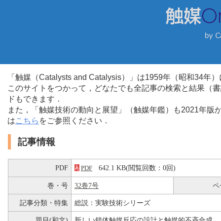
「触媒（Catalysts and Catalysis）」は1959年（昭
このサイトをつかって，どなたでも全記事の検索と結果（書
ドもできます．
また，「触媒技術の動向と展望」（触媒年鑑）も2021年
は
こちら
をご参照ください．
記事情報
PDF
642.1 KB(閲覧回数：0回)
PDF
巻・号
32巻7号
ペ
記事分類・特集
総説：実験技術シリーズ
題目(和文)
新しい錯体触媒反応の設計と触媒的不斉合成