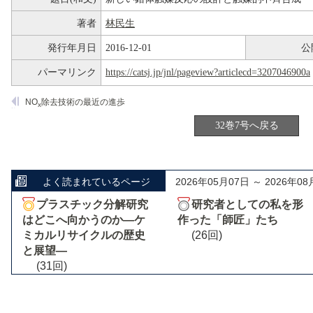
著者
林民生
発行年月日
2016-12-01
公
パーマリンク
https://catsj.jp/jnl/pageview?articlecd=3207046900a
NO
除去技術の最近の進歩
x
32巻7号へ戻る
よく読まれているページ
2026年05月07日 ～ 2026年08
プラスチック分解研究
研究者としての私を形
はどこへ向かうのか―ケ
作った「師匠」たち
ミカルリサイクルの歴史
(26回)
と展望―
(31回)