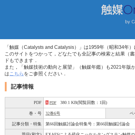
「触媒（Catalysts and Catalysis）」は1959年（昭
このサイトをつかって，どなたでも全記事の検索と結果（書
ドもできます．
また，「触媒技術の動向と展望」（触媒年鑑）も2021年
は
こちら
をご参照ください．
記事情報
PDF
380.1 KB(閲覧回数：1回)
PDF
巻・号
32巻6号
ペ
記事分類・特集
第66回触媒討論会特集号：第66回触媒討論会
題目(和文)
EXAFSによる硫化ニッケルタングステン触媒