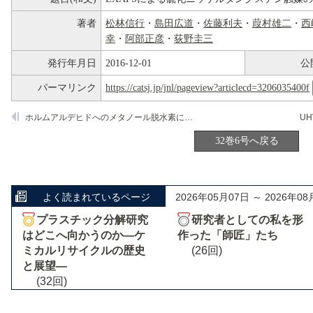
著者
松林信行
・
島田広道
・
佐藤利夫
・
葭村雄二
・
西
幸
・
阿部正彦
・
荻野圭三
発行年月日
2016-12-01
公
パーマリンク
https://catsj.jp/jnl/pageview?articlecd=3206035400f
ホルムアルデヒドへのメタノール脱水素に触媒活性を有する結晶性ボロシリケートの調製
U
32巻6号へ戻る
よく読まれているページ
2026年05月07日 ～ 2026年08
プラスチック分解研究
研究者としての私を形
はどこへ向かうのか―ケ
作った「師匠」たち
ミカルリサイクルの歴史
(26回)
と展望―
(32回)