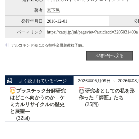
著者
宮下晃
発行年月日
2016-12-01
公
パーマリンク
https://catsj.jp/jnl/pageview?articlecd=3205031400a
アルコキシド法による担持金属超微粒子触媒の調製法
32巻5号へ戻る
よく読まれているページ
2026年05月09日 ～ 2026年08
プラスチック分解研究
研究者としての私を形
はどこへ向かうのか―ケ
作った「師匠」たち
ミカルリサイクルの歴史
(25回)
と展望―
(32回)