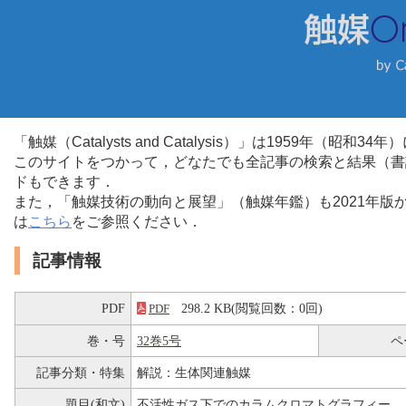
「触媒（Catalysts and Catalysis）」は1959年（昭
このサイトをつかって，どなたでも全記事の検索と結果（書
ドもできます．
また，「触媒技術の動向と展望」（触媒年鑑）も2021年
は
こちら
をご参照ください．
記事情報
PDF
298.2 KB(閲覧回数：0回)
PDF
巻・号
32巻5号
ペ
記事分類・特集
解説：生体関連触媒
題目(和文)
不活性ガス下でのカラムクロマトグラフィー