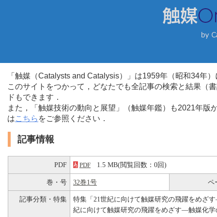
「触媒（Catalysts and Catalysis）」は1959年（昭
このサイトをつかって，どなたでも全記事の検索と結果（書
ドもできます．
また，「触媒技術の動向と展望」（触媒年鑑）も2021年
は
こちら
をご参照ください．
記事情報
PDF
1.5 MB(閲覧回数：0回)
PDF
巻・号
32巻1号
ペ
記事分類・特集
特集「21世紀に向けて触媒研究の飛躍をめざす
紀に向けて触媒研究の飛躍をめざす―触媒化学