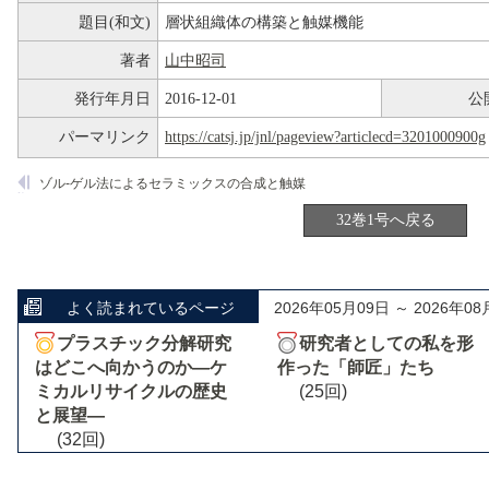
題目(和文)
層状組織体の構築と触媒機能
著者
山中昭司
発行年月日
2016-12-01
公
パーマリンク
https://catsj.jp/jnl/pageview?articlecd=3201000900g
ゾル-ゲル法によるセラミックスの合成と触媒
32巻1号へ戻る
よく読まれているページ
2026年05月09日 ～ 2026年08
プラスチック分解研究
研究者としての私を形
はどこへ向かうのか―ケ
作った「師匠」たち
ミカルリサイクルの歴史
(25回)
と展望―
(32回)