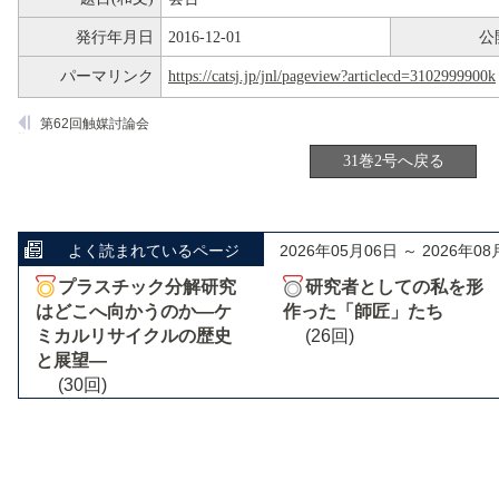
発行年月日
2016-12-01
公
パーマリンク
https://catsj.jp/jnl/pageview?articlecd=3102999900k
第62回触媒討論会
31巻2号へ戻る
よく読まれているページ
2026年05月06日 ～ 2026年08
プラスチック分解研究
研究者としての私を形
はどこへ向かうのか―ケ
作った「師匠」たち
ミカルリサイクルの歴史
(26回)
と展望―
(30回)