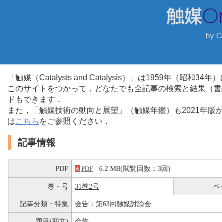
「触媒（Catalysts and Catalysis）」は1959年（昭
このサイトをつかって，どなたでも全記事の検索と結果（書
ドもできます．
また，「触媒技術の動向と展望」（触媒年鑑）も2021年
は
こちら
をご参照ください．
記事情報
PDF
6.2 MB(閲覧回数：3回)
PDF
巻・号
31巻2号
ペ
記事分類・特集
会告：第63回触媒討論会
題目(和文)
会告