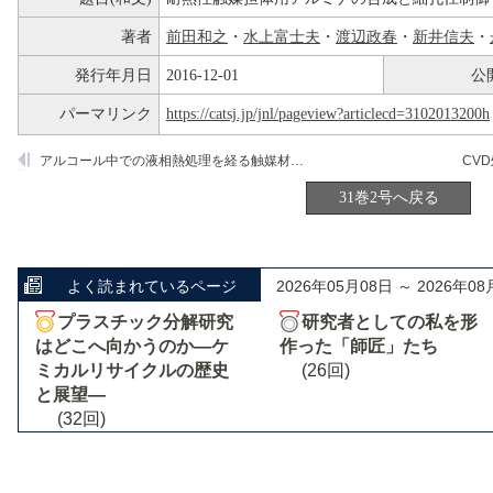
著者
前田和之
・
水上富士夫
・
渡辺政春
・
新井信夫
・
発行年月日
2016-12-01
公
パーマリンク
https://catsj.jp/jnl/pageview?articlecd=3102013200h
アルコール中での液相熱処理を経る触媒材料の合成
31巻2号へ戻る
よく読まれているページ
2026年05月08日 ～ 2026年08
プラスチック分解研究
研究者としての私を形
はどこへ向かうのか―ケ
作った「師匠」たち
ミカルリサイクルの歴史
(26回)
と展望―
(32回)