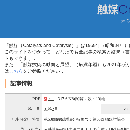
「触媒（Catalysts and Catalysis）」は1959年（昭
このサイトをつかって，どなたでも全記事の検索と結果（書
ドもできます．
また，「触媒技術の動向と展望」（触媒年鑑）も2021年
は
こちら
をご参照ください．
記事情報
PDF
317.6 KB(閲覧回数：10回)
PDF
巻・号
31巻2号
ペ
記事分類・特集
第63回触媒討論会特集号：第63回触媒討論会
題目(和文)
耐熱性触媒担体用アルミナの合成と細孔径制御