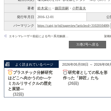
著者
鈴木栄一
・
鎌田崇嗣
・
小野嘉夫
発行年月日
2016-12-01
公
パーマリンク
https://catsj.jp/jnl/pageview?articlecd=3102010400j
エキシマレーザー励起による均一系光触媒反応
31巻2号へ戻る
よく読まれているページ
2026年05月08日 ～ 2026年08
プラスチック分解研究
研究者としての私を形
はどこへ向かうのか―ケ
作った「師匠」たち
ミカルリサイクルの歴史
(26回)
と展望―
(32回)