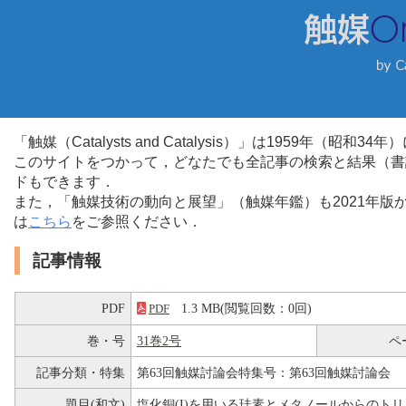
「触媒（Catalysts and Catalysis）」は1959年（昭
このサイトをつかって，どなたでも全記事の検索と結果（書
ドもできます．
また，「触媒技術の動向と展望」（触媒年鑑）も2021年
は
こちら
をご参照ください．
記事情報
PDF
1.3 MB(閲覧回数：0回)
PDF
巻・号
31巻2号
ペ
記事分類・特集
第63回触媒討論会特集号：第63回触媒討論会
題目(和文)
塩化銅(I)を用いる珪素とメタノールからのト