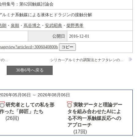
会特集号：第62回触媒討論会
アルミナ系触媒による液体ヒドラジンの接触分解
浩朗
・
泉順
・
蔦谷博之
・
安武昭典
・
柴野秀孝
公開日
2016-12-01
nl/pageview?articlecd=3006040800h
MgO(100)表面への水素およびメタン分子の吸着に関するab initio MO法による研究
シリカ―アルミナの調製法とナフタレンのアルキル化反応
30巻6号へ戻る
2026年05月06日 ～ 2026年08月06日
研究者としての私を形
実験データと理論デー
作った「師匠」たち
タを組み合わせたAIによ
(26回)
る不均一系触媒反応への
アプローチ
(17回)