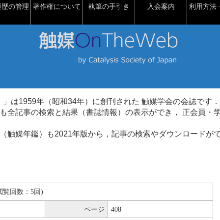
履歴の管理
著作権について
執筆の手引き
入会案内
利用方法・
talysis）」は1959年（昭和34年）に創刊された 触媒学会の会誌です．
も全記事の検索と結果（書誌情報）の表示ができ， 正会員・
（触媒年鑑）も2021年版から，記事の検索やダウンロードが
B(閲覧回数：5回)
ページ
408