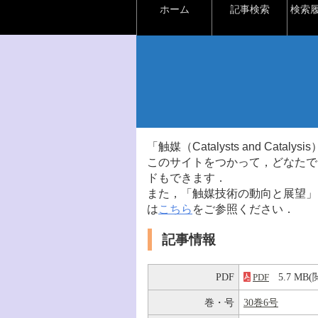
ホーム
記事検索
検索
「触媒（Catalysts and Ca
このサイトをつかって，どなたで
ドもできます．
また，「触媒技術の動向と展望」
は
こちら
をご参照ください．
記事情報
PDF
5.7 M
PDF
巻・号
30巻6号