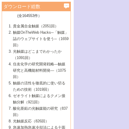
学）
7号 水素を利用する化成品合成の新潮流
6号 新しい固体酸触媒技術
5号 触媒を有効に使うための技術
ールホテル豊橋）
蔵技術の進歩
まで─
3号 メソポーラス物質の新展開
立大学）
3号 実用的ファインケミカル合成プロセス
ダウンロード総数
2号 第97回触媒討論会
1号 最近の触媒担体とその効果
▼46巻（2004年）
7号 ゼオライト合成における最近の進歩
6号 第106回触媒討論会
5号 CO
が関わる触媒・材料
B号 第111回触媒討論会（2013年・関西大
4号 錯体を利用したユニークな表面構造の
を実現する触媒
2
3号 リビング重合触媒の最近の展開
2号 第95回触媒討論会
(全164553件）
1号 部分酸化反応触媒の最前線
▼45巻（2003年）
学）
構築と機能
7号 有機分子触媒による精密有機合成
4号 バイオマス活用のための技術開発
6号 第104回触媒討論会
4号 今後の液体燃料を支える触媒技術
3号 化成品を合成するゼオライト触媒
2号 第93回触媒討論会
1号 なぜこの触媒が良いのか？
▼44巻（2002年）
貴金属合金触媒（2051回）
5号 若手会員による触媒研究の未来展望1：
8号 高機能化ポリオレフィンに向けた重合
5号 こんな物質，あんな物質―新たな触媒
7号 持続可能社会実現のための触媒および
5号 水素製造・貯蔵のための触媒技術の新
4号 水分解用光触媒材料
3号 特殊エネルギー場の触媒反応
触媒OnTheWeb Hacks─「触媒」
企業編
2号 第91回触媒討論会
触媒の最近の進展
1号 高次制御された触媒の化学
▼43巻（2001年）
の可能性―
触媒関連技術
しい展開
誌のウェブサイトを使う─（1659
5号 時間分解分光の進歩と応用
4号 生体内における金属の触媒作用
6号 第102回触媒討論会
3号 最近の自動車排ガス処理技術
2号 第89回触媒討論会
1号 グリーンケミストリーと触媒
▼42巻（2000年）
6号 第100回触媒討論会
8号 未来を拓く金属錯体
回）
6号 第98回触媒討論会
6号 第96回触媒討論会
5号 ファインケミカルズの展開に寄与する
7号 触媒・化学反応における計算化学の進
4号 触媒研究の現状と将来─第90回触媒討論
3号 触媒を利用した電気化学の新展開
2号 第87回触媒討論会特集号
1号 触媒反応工学の明日を拓く
▼41巻（1999年）
7号 『結晶の化学』を活かした触媒研究
光触媒はどこまでわかったか
7号 基礎化学品製造の触媒技術
触媒
歩
会Aから
7号 未来型金属錯体触媒開発への展望
4号 ナノ材料の調製と機能化
（1091回）
3号 生体触媒とバイオプロセス
2号 第85回触媒討論会
8号 イオン液体の応用
1号 孔、穴、あな?-特異な空間とその利用-
▼40巻（1998年）
8号 多機能型リアクター
6号 第94回触媒討論会
8号 若手研究者による触媒研究の未来展望
5号 基礎化学品製造の触媒技術
8号 超臨界流体を用いた化学プロセスの新
住友化学の研究開発戦略―触媒
5号 こんな触媒が欲しい
4号 水素製造・利用の触媒化学
3号 反応ダイナミクス
2号 第83回触媒討論会
1号 創立40周年記念・触媒化学この10年の
▼39巻（1997年）
2：大学・研究所編
展開
研究と高機能材料開発―（1075
7号 サブナノレベルでみた新しい表面現象
6号 第92回触媒討論会
6号 第90回触媒討論会
5号 触媒研究における新しい切り口：コン
進展と21世紀への提言/創立40周年記念・触
4号 超臨界流体の触媒反応への応用
3号 均一系触媒反応最前線
1号 均一系と不均一系触媒反応-その特徴と
回）
▼38巻（1996年）
8号 オレフィン重合触媒の新たな展
7号 基礎化学品製造の触媒技術
ビナトリアルケミストリー
媒学会この10年の歩みとこれから/創立40周
7号 触媒研究と学術雑誌/情報
5号 触媒のおもしろさをどのように伝える
接点
触媒の活性を徹底的に使い切る
4号 実用炭素材料の新展開
1号 触媒の構造と触媒作用/C1化学を中心と
▼37巻（1995年）
年記念・記録は語る
8号 資源の循環と触媒技術
6号 第88回触媒討論会特集号
か
ための技術（1019回）
8号 若い世代からみた触媒化学の現状と未
2号 第79回触媒討論会
5号 研究の方法論を考える
する21世紀への触媒
1号 ファインケミカルズと固体触媒
▼36巻（1994年）
2号 第81回触媒討論会
ゼオライト触媒によるクメン接
来
7号 企業における触媒研究のブレークスル
6号 第86回触媒討論会
3号 最新NO除去触媒の実用化研究
6号 第84回触媒討論会
2号 第77回触媒討論会
2号 第75回触媒討論会
触分解（921回）
1号 電気化学と触媒
▼35巻（1993年）
ー
3号 計算機触媒化学へのさそい
7号 水素化精製触媒の新しい展開
4号 新しい反応場を目指した触媒調製
7号 機能性金属材料と触媒
3号 オリンピックメダル:金・銀・銅はどん
酸化亜鉛の光触媒能の研究（837
3号 希土類を利用した触媒
2号 第73回触媒討論会
8号 この材料を触媒として使ってみません
4号 触媒劣化の制御と予測
1号 工業触媒開発マニュアル―探索から工
▼34巻（1992年）
8号 新しい反応性と機能性を目指した金属
な触媒作用を示すか
回）
5号 反応・分離技術の新しい展開
8号 触媒研究へのNMRの応用と展望
か？
業化まで
4号 触媒とリサイクル
3号 C4化学の展開
5号 最新の実用プロセスと触媒
クラスタ-化学
1号 インパクトを与えたこの研究
▼33巻（1991年）
光触媒反応（826回）
4号 触媒作用における機能の複合化
6号 第80回触媒討論会
2号 第71回触媒討論会
5号 エネルギー変換触媒
4号 《通常号》
6号 第82回触媒討論会
急速加熱急速冷却法による十面
2号 第69回触媒討論会
1号 触媒プロセス開発マニュアル―探索か
▼32巻（1990年）