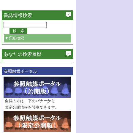
書誌情報検索
▼詳細検索
あなたの検索履歴
必ず含む
参照触媒ポータル
巻・号指定
巻
号
範囲指定
巻
号～
巻
会員の方は、下のバナーから
号
限定公開情報を閲覧できます。
触媒年鑑
年度
記事種別
マーク：
マークあり