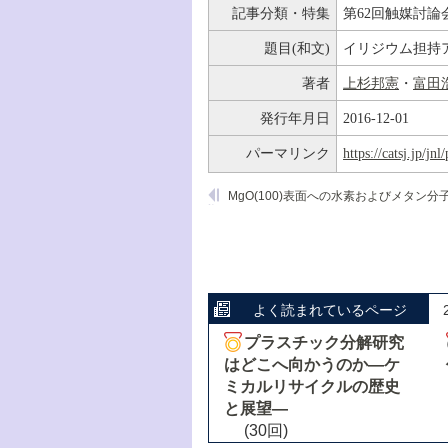
記事分類・特集
第62回触媒討論
題目(和文)
イリジウム担持
著者
上杉邦憲
・
富田
発行年月日
2016-12-01
パーマリンク
https://catsj.jp/j
よく読まれているページ
プラスチック分解研究
はどこへ向かうのか―ケ
ミカルリサイクルの歴史
と展望―
(30回)