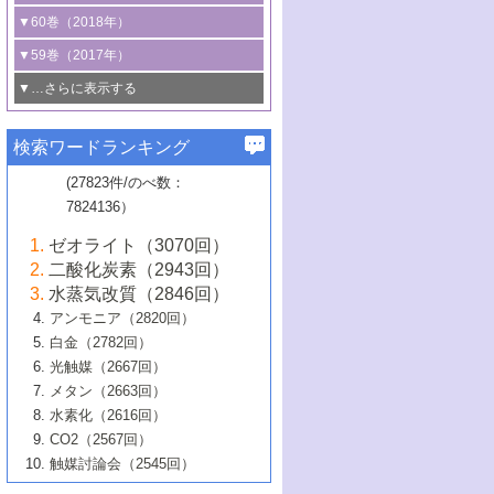
3号 CO
の排出削減および有効活用のた
タリゼーション
2
3号 特殊反応場を利用した触媒的分子変
る非貴金属触媒の研究動向
線を利用した触媒解析技術の最先端
1号 物質移動制御に着目した触媒プロセ
▼60巻（2018年）
4号 格子酸素・格子酸素欠陥を利用した
めの触媒技術
換反応
2号 機能化学品製造に資するクリーンな
ス開発
5号 ゼオライトの合成と応用における研
5号 単原子触媒
触媒反応
1号 固体酸触媒の最新の研究動向
▼59巻（2017年）
触媒的酸化反応
4号 若手による情報発信企画～とびたて
4号 多孔質材料を用いた触媒の新展開
究動向
2号 CO
フリー水素サプライチェーンに
2
6号 参照触媒委員会からのお知らせ
5号 生体触媒によるエネルギー変換反応
2号 二酸化炭素からの有用化学品合成
1号 いたるところに，触媒
▼…さらに表示する
若き触媒の研究者たち～（1）
3号 水処理のための触媒化学
5号 情報学的手法を用いた触媒開発
6号 ヘテロ接合界面
関わる触媒開発動向
B号 第133回触媒討論会（2023年）
6号 窒素とリンの循環のための触媒・機
3号 ナノ粒子・クラスター触媒の最前線
2号 機能性材料の局所構造解析のための
5号 若手による情報発信企画～とびたて
▼58巻（2016年）
4号 光触媒を用いた水分解の最新の研究
6号 カーボンニュートラルに向けた電解
B号 第135回触媒討論会（2025年）
3号 精密高分子合成に関する最近の研究
能性材料
最先端技術
検索ワードランキング
4号 60周年記念企画
若き触媒の研究者たち～（2）
動向
技術
1号 ユニークな構造の高分子を生み出す触
▼57巻（2015年）
動向
B号 第131回触媒討論会（2023年）
3号 無機分離膜材料の開発と触媒反応プ
5号 進化するゼオライト合成技術
6号 石油のノーブル・ユースを志向した
媒技術
(27823件/のべ数：
5号 次世代の触媒プロセスを支えるマイ
B号 第127回触媒討論会（2021年・オン
1号 水素キャリアにかかわる触媒技術の新
4号 バイオマス化成品製造のための触媒
▼56巻（2014年）
ロセスへの適用
触媒技術
7824136）
クロ波
6号 非貴金属系触媒における電気化学的
ライン開催(Zoom)のみ）
2号 リグニンからの化成品製造に向けた触
展開
技術
1号 特殊環境場を利用した材料合成
▼55巻（2013年）
4号 触媒研究における計算科学の利用
酸素還元反応
B号 第129回触媒討論会（2022年・京都
媒技術
6号 メタン転換技術の最新動向
ゼオライト（3070回）
2号 石油精製用触媒の最近の進展
5号 固体触媒による含窒素有機化合物変
2号 光触媒反応機構に関する最新の研究動
1号 高耐久性燃料電池システム用触媒にお
大学：オンライン・対面開催）
▼54巻（2012年）
5号 水素のふるまいを解き明かす最先端
B号 第121回触媒討論会（2018年・東京
3号 触媒研究の最先端～とびたて若き研究
二酸化炭素（2943回）
B号 第125回触媒討論会（2020年・工学
換の最前線
3号 固体酸化物形燃料電池（SOFC）におけ
向
ける新展開
研究
大学）
1号 規則性多孔体の利用技術における最近
▼53巻（2011年）
者たち～（1）
水蒸気改質（2846回）
院大学）
るアノード触媒上での燃料直接改質技術
6号 貴金属使用量低減に向けた自動車排
3号 固体高分子形燃料電池カソード触媒の
2号 リビングラジカル重合の最近の動向
6号 低級アルカンの有効利用のための触
の進歩
アンモニア（2820回）
4号 触媒研究の最先端～とびたて若き研究
1号 金属学から見る合金触媒の新展開
▼52巻（2010年）
ガス浄化触媒の開発
4号 コアシェル構造の制御による触媒機能
開発動向
媒技術
白金（2782回）
3号 天然ガスの化学工業的展開に関する触
2号 第109回触媒討論会
者たち～（2）
2号 第107回触媒討論会
の向上
1号 触媒の劣化対策と長寿命触媒開発
B号 第123回触媒討論会（2019年・大阪
▼51巻（2009年）
4号 人工光合成に向けた近年のアプローチ
光触媒（2667回）
媒技術
B号 第119回触媒討論会（2017年・首都
3号 貴金属低減技術の最新動向
5号 触媒研究の最先端～とびたて若き研究
市立大学）
3号 触媒のその場観察法の進歩（１）
5号 工業触媒およびその周辺技術の最近の
2号 第105回触媒討論会
1号 炭素材料－熱い注目を集める材料－
▼50巻（2008年）
メタン（2663回）
大学東京）
5号 未利用熱エネルギーの有効活用に貢献
4号 貴金属触媒の精密構造制御とその活用
者たち～（3）
4号 貴金属代替技術の最新動向
進歩
水素化（2616回）
4号 触媒のその場観察法の進歩（２）
3号 ナノ構造が拓く新機能
する触媒技術
2号 第103回触媒討論会
1号 触媒化学と学会のこの10年，半世紀，
▼49巻（2007年）
5号 バイオマス化成品製造のための固体触
6号 イオニクス材料と燃料電池・電解合成
5号 光触媒による物質変換反応の新展開
CO2（2567回）
6号 ナノシート
5号 不活性結合の触媒的活性化による有機
そして未来
4号 活性サイトおよびその環境の精密な設
6号 ポリオキソメタレート
3号 環境浄化用光触媒の現状と課題
媒の開発
1号 含フッ素化合物の合成と触媒
▼48巻（2006年）
の最新の研究動向
触媒討論会（2545回）
6号 グラフェン
合成
B号 第115回触媒討論会（2015年・成蹊大
計による触媒の高機能化
2号 第101回触媒討論会
B号 第113回触媒討論会（2014年・ロワジ
4号 水素社会の実現に向けた水素製造・貯
6号 ナノ空間─吸着状態解析から新機能開拓
2号 第99回触媒討論会
B号 第117回触媒討論会（2016年・大阪府
1号 固体酸触媒の最近の進歩
▼47巻（2005年）