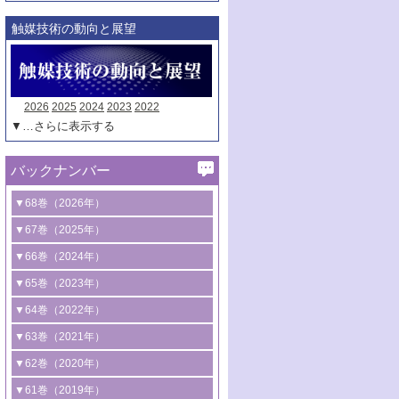
触媒技術の動向と展望
2026
2025
2024
2023
2022
▼…さらに表示する
バックナンバー
▼68巻（2026年）
1号 過酸化水素合成に関する研究動向
▼67巻（2025年）
2号 コンピューター技術により加速する
1号 CO
水素化によるグリーン燃料/グリ
▼66巻（2024年）
2
触媒開発
ーンケミカル製造
1号 低次元ナノ構造を有する触媒材料
▼65巻（2023年）
3号 有機分子変換やCO
資源化のための
2
2号 水素製造のための水分解技術に関す
2号 規制反応場を活用した固体触媒研究
1号 炭素が関わる触媒機能
▼64巻（2022年）
光触媒に関する最近の研究
る最近の研究
の新展開
2号 プラスチックケミカルリサイクルの
1号 合成ガス製造とCOを用いるケミカル
▼63巻（2021年）
B号 第137回触媒討論会（2026年）
3号 オレフィン系樹脂の精密合成に関す
3号 未踏分子変換を目指した酸化触媒プ
ための触媒技術
ズ合成の最新動向
1号 金触媒の新展開
▼62巻（2020年）
る最新技術
ロセスの最前線
3号 非酸化物系金属化合物を基盤とした
2号 化学品合成のための合金触媒開発
2号 ペロブスカイト
1号 触媒設計を拓く欠陥構造のキャラク
▼61巻（2019年）
4号 アルコール類の効率的変換を実現す
4号 シンクロトロン放射光および中性子
触媒材料の開発