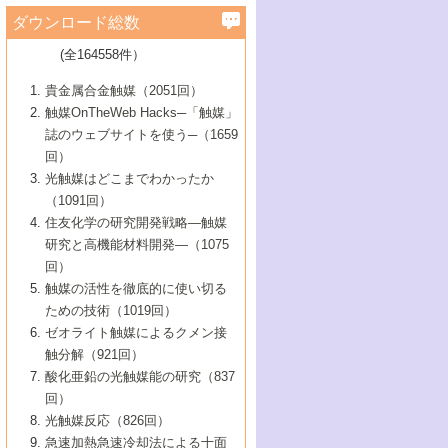
学）
7号 水素を利用する化成品合成の新潮流
6号 新しい固体酸触媒技術
5号 触媒を有効に使うための技術
ールホテル豊橋）
蔵技術の進歩
まで─
3号 メソポーラス物質の新展開
立大学）
3号 実用的ファインケミカル合成プロセス
ダウンロード総数
2号 第97回触媒討論会
1号 最近の触媒担体とその効果
▼46巻（2004年）
7号 ゼオライト合成における最近の進歩
6号 第106回触媒討論会
5号 CO
が関わる触媒・材料
B号 第111回触媒討論会（2013年・関西大
4号 錯体を利用したユニークな表面構造の
を実現する触媒
2
3号 リビング重合触媒の最近の展開
2号 第95回触媒討論会
(全164558件）
1号 部分酸化反応触媒の最前線
▼45巻（2003年）
学）
構築と機能
7号 有機分子触媒による精密有機合成
4号 バイオマス活用のための技術開発
6号 第104回触媒討論会
4号 今後の液体燃料を支える触媒技術
3号 化成品を合成するゼオライト触媒
2号 第93回触媒討論会
1号 なぜこの触媒が良いのか？
▼44巻（2002年）
貴金属合金触媒（2051回）
5号 若手会員による触媒研究の未来展望1：
8号 高機能化ポリオレフィンに向けた重合
5号 こんな物質，あんな物質―新たな触媒
7号 持続可能社会実現のための触媒および
5号 水素製造・貯蔵のための触媒技術の新
4号 水分解用光触媒材料
3号 特殊エネルギー場の触媒反応
触媒OnTheWeb Hacks─「触媒」
企業編
2号 第91回触媒討論会
触媒の最近の進展
1号 高次制御された触媒の化学
▼43巻（2001年）
の可能性―
触媒関連技術
しい展開
誌のウェブサイトを使う─（1659
5号 時間分解分光の進歩と応用
4号 生体内における金属の触媒作用
6号 第102回触媒討論会
3号 最近の自動車排ガス処理技術
2号 第89回触媒討論会
1号 グリーンケミストリーと触媒
▼42巻（2000年）
6号 第100回触媒討論会
8号 未来を拓く金属錯体
回）
6号 第98回触媒討論会
6号 第96回触媒討論会
5号 ファインケミカルズの展開に寄与する
7号 触媒・化学反応における計算化学の進
4号 触媒研究の現状と将来─第90回触媒討論
3号 触媒を利用した電気化学の新展開
2号 第87回触媒討論会特集号
1号 触媒反応工学の明日を拓く
▼41巻（1999年）
7号 『結晶の化学』を活かした触媒研究
光触媒はどこまでわかったか
7号 基礎化学品製造の触媒技術
触媒
歩
会Aから
7号 未来型金属錯体触媒開発への展望
4号 ナノ材料の調製と機能化
（1091回）
3号 生体触媒とバイオプロセス
2号 第85回触媒討論会
8号 イオン液体の応用
1号 孔、穴、あな?-特異な空間とその利用-
▼40巻（1998年）
8号 多機能型リアクター
6号 第94回触媒討論会
8号 若手研究者による触媒研究の未来展望
5号 基礎化学品製造の触媒技術
8号 超臨界流体を用いた化学プロセスの新
住友化学の研究開発戦略―触媒
5号 こんな触媒が欲しい
4号 水素製造・利用の触媒化学
3号 反応ダイナミクス
2号 第83回触媒討論会
1号 創立40周年記念・触媒化学この10年の
▼39巻（1997年）
2：大学・研究所編
展開
研究と高機能材料開発―（1075
7号 サブナノレベルでみた新しい表面現象
6号 第92回触媒討論会
6号 第90回触媒討論会
5号 触媒研究における新しい切り口：コン
進展と21世紀への提言/創立40周年記念・触
4号 超臨界流体の触媒反応への応用
3号 均一系触媒反応最前線
1号 均一系と不均一系触媒反応-その特徴と
回）
▼38巻（1996年）
8号 オレフィン重合触媒の新たな展
7号 基礎化学品製造の触媒技術
ビナトリアルケミストリー
媒学会この10年の歩みとこれから/創立40周
7号 触媒研究と学術雑誌/情報
5号 触媒のおもしろさをどのように伝える
接点
触媒の活性を徹底的に使い切る
4号 実用炭素材料の新展開
1号 触媒の構造と触媒作用/C1化学を中心と
▼37巻（1995年）
年記念・記録は語る
8号 資源の循環と触媒技術
6号 第88回触媒討論会特集号
か
ための技術（1019回）
8号 若い世代からみた触媒化学の現状と未
2号 第79回触媒討論会
5号 研究の方法論を考える
する21世紀への触媒
1号 ファインケミカルズと固体触媒
▼36巻（1994年）
2号 第81回触媒討論会
ゼオライト触媒によるクメン接
来
7号 企業における触媒研究のブレークスル
6号 第86回触媒討論会
3号 最新NO除去触媒の実用化研究
6号 第84回触媒討論会
2号 第77回触媒討論会
2号 第75回触媒討論会
触分解（921回）
1号 電気化学と触媒
▼35巻（1993年）
ー
3号 計算機触媒化学へのさそい
7号 水素化精製触媒の新しい展開
4号 新しい反応場を目指した触媒調製
7号 機能性金属材料と触媒
3号 オリンピックメダル:金・銀・銅はどん
酸化亜鉛の光触媒能の研究（837
3号 希土類を利用した触媒
2号 第73回触媒討論会
8号 この材料を触媒として使ってみません
4号 触媒劣化の制御と予測
1号 工業触媒開発マニュアル―探索から工
▼34巻（1992年）
8号 新しい反応性と機能性を目指した金属
な触媒作用を示すか
回）
5号 反応・分離技術の新しい展開
8号 触媒研究へのNMRの応用と展望
か？
業化まで
4号 触媒とリサイクル
3号 C4化学の展開
5号 最新の実用プロセスと触媒
クラスタ-化学
1号 インパクトを与えたこの研究
▼33巻（1991年）
光触媒反応（826回）
4号 触媒作用における機能の複合化
6号 第80回触媒討論会
2号 第71回触媒討論会
5号 エネルギー変換触媒
4号 《通常号》
6号 第82回触媒討論会
急速加熱急速冷却法による十面
2号 第69回触媒討論会
1号 触媒プロセス開発マニュアル―探索か
▼32巻（1990年）