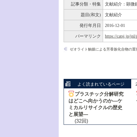
記事分類・特集
文献紹介：顕微
題目(和文)
文献紹介
発行年月日
2016-12-01
パーマリンク
https://catsj.jp/j
よく読まれているページ
プラスチック分解研究
はどこへ向かうのか―ケ
ミカルリサイクルの歴史
と展望―
(32回)