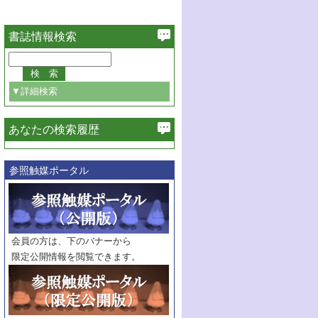
書誌情報検索
▼詳細検索
あなたの検索履歴
必ず含む
参照触媒ポータル
巻・号指定
巻
号
範囲指定
巻
号～
巻
会員の方は、下のバナーから
号
限定公開情報を閲覧できます。
触媒年鑑
年度
記事種別
マーク：
マークあり