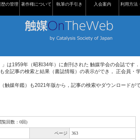
履歴の管理
著作権について
執筆の手引き
入会案内
利用方法・
talysis）」は1959年（昭和34年）に創刊された 触媒学会の会誌です．
も全記事の検索と結果（書誌情報）の表示ができ， 正会員・
（触媒年鑑）も2021年版から，記事の検索やダウンロードが
B(閲覧回数：0回)
ページ
363