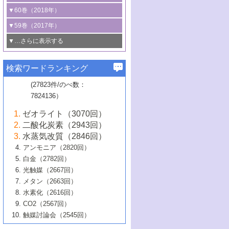
3号 CO
の排出削減および有効活用のた
タリゼーション
2
3号 特殊反応場を利用した触媒的分子変
る非貴金属触媒の研究動向
線を利用した触媒解析技術の最先端
1号 物質移動制御に着目した触媒プロセ
▼60巻（2018年）
4号 格子酸素・格子酸素欠陥を利用した
めの触媒技術
換反応
2号 機能化学品製造に資するクリーンな
ス開発
5号 ゼオライトの合成と応用における研
5号 単原子触媒
触媒反応
1号 固体酸触媒の最新の研究動向
▼59巻（2017年）
触媒的酸化反応
4号 若手による情報発信企画～とびたて
4号 多孔質材料を用いた触媒の新展開
究動向
2号 CO
フリー水素サプライチェーンに
2
6号 参照触媒委員会からのお知らせ
5号 生体触媒によるエネルギー変換反応
2号 二酸化炭素からの有用化学品合成
1号 いたるところに，触媒
▼…さらに表示する
若き触媒の研究者たち～（1）
3号 水処理のための触媒化学
5号 情報学的手法を用いた触媒開発
6号 ヘテロ接合界面
関わる触媒開発動向
B号 第133回触媒討論会（2023年）
6号 窒素とリンの循環のための触媒・機
3号 ナノ粒子・クラスター触媒の最前線
2号 機能性材料の局所構造解析のための
5号 若手による情報発信企画～とびたて
▼58巻（2016年）
4号 光触媒を用いた水分解の最新の研究
6号 カーボンニュートラルに向けた電解
B号 第135回触媒討論会（2025年）
3号 精密高分子合成に関する最近の研究
能性材料
最先端技術
検索ワードランキング
4号 60周年記念企画
若き触媒の研究者たち～（2）
動向
技術
1号 ユニークな構造の高分子を生み出す触
▼57巻（2015年）
動向
B号 第131回触媒討論会（2023年）
3号 無機分離膜材料の開発と触媒反応プ
5号 進化するゼオライト合成技術
6号 石油のノーブル・ユースを志向した
媒技術
(27823件/のべ数：
5号 次世代の触媒プロセスを支えるマイ
B号 第127回触媒討論会（2021年・オン
1号 水素キャリアにかかわる触媒技術の新
4号 バイオマス化成品製造のための触媒
▼56巻（2014年）
ロセスへの適用
触媒技術
7824136）
クロ波
6号 非貴金属系触媒における電気化学的
ライン開催(Zoom)のみ）
2号 リグニンからの化成品製造に向けた触
展開
技術
1号 特殊環境場を利用した材料合成
▼55巻（2013年）
4号 触媒研究における計算科学の利用
酸素還元反応
B号 第129回触媒討論会（2022年・京都
媒技術
6号 メタン転換技術の最新動向
ゼオライト（3070回）
2号 石油精製用触媒の最近の進展
5号 固体触媒による含窒素有機化合物変
2号 光触媒反応機構に関する最新の研究動
1号 高耐久性燃料電池システム用触媒にお
大学：オンライン・対面開催）
▼54巻（2012年）
5号 水素のふるまいを解き明かす最先端
B号 第121回触媒討論会（2018年・東京
3号 触媒研究の最先端～とびたて若き研究
二酸化炭素（2943回）
B号 第125回触媒討論会（2020年・工学
換の最前線
3号 固体酸化物形燃料電池（SOFC）におけ
向
ける新展開
研究
大学）
1号 規則性多孔体の利用技術における最近
▼53巻（2011年）
者たち～（1）
水蒸気改質（2846回）
院大学）
るアノード触媒上での燃料直接改質技術
6号 貴金属使用量低減に向けた自動車排
3号 固体高分子形燃料電池カソード触媒の
2号 リビングラジカル重合の最近の動向
6号 低級アルカンの有効利用のための触
の進歩
アンモニア（2820回）
4号 触媒研究の最先端～とびたて若き研究
1号 金属学から見る合金触媒の新展開
▼52巻（2010年）
ガス浄化触媒の開発
4号 コアシェル構造の制御による触媒機能
開発動向
媒技術
白金（2782回）
3号 天然ガスの化学工業的展開に関する触
2号 第109回触媒討論会
者たち～（2）
2号 第107回触媒討論会
の向上
1号 触媒の劣化対策と長寿命触媒開発
B号 第123回触媒討論会（2019年・大阪
▼51巻（2009年）
4号 人工光合成に向けた近年のアプローチ
光触媒（2667回）
媒技術
B号 第119回触媒討論会（2017年・首都
3号 貴金属低減技術の最新動向
5号 触媒研究の最先端～とびたて若き研究
市立大学）
3号 触媒のその場観察法の進歩（１）
5号 工業触媒およびその周辺技術の最近の
2号 第105回触媒討論会
1号 炭素材料－熱い注目を集める材料－
▼50巻（2008年）
メタン（2663回）
大学東京）
5号 未利用熱エネルギーの有効活用に貢献
4号 貴金属触媒の精密構造制御とその活用
者たち～（3）
4号 貴金属代替技術の最新動向
進歩
水素化（2616回）
4号 触媒のその場観察法の進歩（２）
3号 ナノ構造が拓く新機能
する触媒技術
2号 第103回触媒討論会
1号 触媒化学と学会のこの10年，半世紀，
▼49巻（2007年）
5号 バイオマス化成品製造のための固体触
6号 イオニクス材料と燃料電池・電解合成
5号 光触媒による物質変換反応の新展開
CO2（2567回）
6号 ナノシート
5号 不活性結合の触媒的活性化による有機
そして未来
4号 活性サイトおよびその環境の精密な設
6号 ポリオキソメタレート
3号 環境浄化用光触媒の現状と課題
媒の開発
1号 含フッ素化合物の合成と触媒
▼48巻（2006年）
の最新の研究動向
触媒討論会（2545回）
6号 グラフェン
合成
B号 第115回触媒討論会（2015年・成蹊大
計による触媒の高機能化
2号 第101回触媒討論会
B号 第113回触媒討論会（2014年・ロワジ
4号 水素社会の実現に向けた水素製造・貯
6号 ナノ空間─吸着状態解析から新機能開拓
2号 第99回触媒討論会
B号 第117回触媒討論会（2016年・大阪府
1号 固体酸触媒の最近の進歩
▼47巻（2005年）