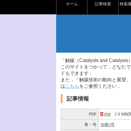
ホーム
記事検索
検索
「触媒（Catalysts and Ca
このサイトをつかって，どなたで
ドもできます．
また，「触媒技術の動向と展望」
は
こちら
をご参照ください．
記事情報
PDF
2.9 M
PDF
巻・号
30巻5号