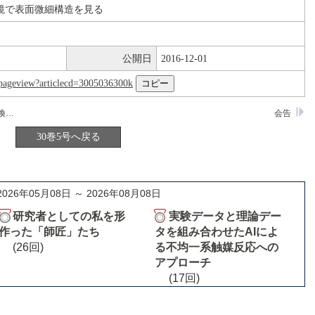
鏡で表面微細構造を見る
公開日
2016-12-01
nl/pageview?articlecd=3005036300k
ゼオライト触媒による芳香族化合物の置換反応
会告
30巻5号へ戻る
2026年05月08日 ～ 2026年08月08日
研究者としての私を形
実験データと理論デー
作った「師匠」たち
タを組み合わせたAIによ
(26回)
る不均一系触媒反応への
アプローチ
(17回)