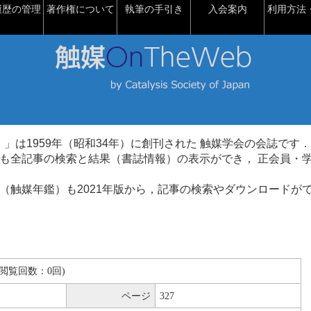
履歴の管理
著作権について
執筆の手引き
入会案内
利用方法・
talysis）」は1959年（昭和34年）に創刊された 触媒学会の会誌です．
も全記事の検索と結果（書誌情報）の表示ができ， 正会員・
（触媒年鑑）も2021年版から，記事の検索やダウンロードが
MB(閲覧回数：0回)
ページ
327