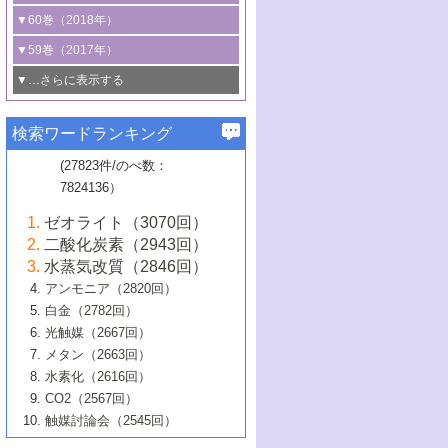
3号 CO
の排出削減および有効活用のた
タリゼーション
2
3号 特殊反応場を利用した触媒的分子変
る非貴金属触媒の研究動向
線を利用した触媒解析技術の最先端
1号 物質移動制御に着目した触媒プロセ
▼60巻（2018年）
4号 格子酸素・格子酸素欠陥を利用した
めの触媒技術
換反応
2号 機能化学品製造に資するクリーンな
ス開発
5号 ゼオライトの合成と応用における研
5号 単原子触媒
触媒反応
1号 固体酸触媒の最新の研究動向
▼59巻（2017年）
触媒的酸化反応
4号 若手による情報発信企画～とびたて
4号 多孔質材料を用いた触媒の新展開
究動向
2号 CO
フリー水素サプライチェーンに
2
6号 参照触媒委員会からのお知らせ
5号 生体触媒によるエネルギー変換反応
2号 二酸化炭素からの有用化学品合成
1号 いたるところに，触媒
▼…さらに表示する
若き触媒の研究者たち～（1）
3号 水処理のための触媒化学
5号 情報学的手法を用いた触媒開発
6号 ヘテロ接合界面
関わる触媒開発動向
B号 第133回触媒討論会（2023年）
6号 窒素とリンの循環のための触媒・機
3号 ナノ粒子・クラスター触媒の最前線
2号 機能性材料の局所構造解析のための
5号 若手による情報発信企画～とびたて
▼58巻（2016年）
4号 光触媒を用いた水分解の最新の研究
6号 カーボンニュートラルに向けた電解
B号 第135回触媒討論会（2025年）
3号 精密高分子合成に関する最近の研究
能性材料
最先端技術
検索ワードランキング
4号 60周年記念企画
若き触媒の研究者たち～（2）
動向
技術
1号 ユニークな構造の高分子を生み出す触
▼57巻（2015年）
動向
B号 第131回触媒討論会（2023年）
3号 無機分離膜材料の開発と触媒反応プ
5号 進化するゼオライト合成技術
6号 石油のノーブル・ユースを志向した
媒技術
(27823件/のべ数：
5号 次世代の触媒プロセスを支えるマイ
B号 第127回触媒討論会（2021年・オン
1号 水素キャリアにかかわる触媒技術の新
4号 バイオマス化成品製造のための触媒
▼56巻（2014年）
ロセスへの適用
触媒技術
7824136）
クロ波
6号 非貴金属系触媒における電気化学的
ライン開催(Zoom)のみ）
2号 リグニンからの化成品製造に向けた触
展開
技術
1号 特殊環境場を利用した材料合成
▼55巻（2013年）
4号 触媒研究における計算科学の利用
酸素還元反応
B号 第129回触媒討論会（2022年・京都
媒技術
6号 メタン転換技術の最新動向
ゼオライト（3070回）
2号 石油精製用触媒の最近の進展
5号 固体触媒による含窒素有機化合物変
2号 光触媒反応機構に関する最新の研究動
1号 高耐久性燃料電池システム用触媒にお
大学：オンライン・対面開催）
▼54巻（2012年）
5号 水素のふるまいを解き明かす最先端
B号 第121回触媒討論会（2018年・東京
3号 触媒研究の最先端～とびたて若き研究
二酸化炭素（2943回）
B号 第125回触媒討論会（2020年・工学
換の最前線
3号 固体酸化物形燃料電池（SOFC）におけ
向
ける新展開
研究
大学）
1号 規則性多孔体の利用技術における最近
▼53巻（2011年）
者たち～（1）
水蒸気改質（2846回）
院大学）
るアノード触媒上での燃料直接改質技術
6号 貴金属使用量低減に向けた自動車排
3号 固体高分子形燃料電池カソード触媒の
2号 リビングラジカル重合の最近の動向
6号 低級アルカンの有効利用のための触
の進歩
アンモニア（2820回）
4号 触媒研究の最先端～とびたて若き研究
1号 金属学から見る合金触媒の新展開
▼52巻（2010年）
ガス浄化触媒の開発
4号 コアシェル構造の制御による触媒機能
開発動向
媒技術
白金（2782回）
3号 天然ガスの化学工業的展開に関する触
2号 第109回触媒討論会
者たち～（2）
2号 第107回触媒討論会
の向上
1号 触媒の劣化対策と長寿命触媒開発
B号 第123回触媒討論会（2019年・大阪
▼51巻（2009年）
4号 人工光合成に向けた近年のアプローチ
光触媒（2667回）
媒技術
B号 第119回触媒討論会（2017年・首都
3号 貴金属低減技術の最新動向
5号 触媒研究の最先端～とびたて若き研究
市立大学）
3号 触媒のその場観察法の進歩（１）
5号 工業触媒およびその周辺技術の最近の
2号 第105回触媒討論会
1号 炭素材料－熱い注目を集める材料－
▼50巻（2008年）
メタン（2663回）
大学東京）
5号 未利用熱エネルギーの有効活用に貢献
4号 貴金属触媒の精密構造制御とその活用
者たち～（3）
4号 貴金属代替技術の最新動向
進歩
水素化（2616回）
4号 触媒のその場観察法の進歩（２）
3号 ナノ構造が拓く新機能
する触媒技術
2号 第103回触媒討論会
1号 触媒化学と学会のこの10年，半世紀，
▼49巻（2007年）
5号 バイオマス化成品製造のための固体触
6号 イオニクス材料と燃料電池・電解合成
5号 光触媒による物質変換反応の新展開
CO2（2567回）
6号 ナノシート
5号 不活性結合の触媒的活性化による有機
そして未来
4号 活性サイトおよびその環境の精密な設
6号 ポリオキソメタレート
3号 環境浄化用光触媒の現状と課題
媒の開発
1号 含フッ素化合物の合成と触媒
▼48巻（2006年）
の最新の研究動向
触媒討論会（2545回）
6号 グラフェン
合成
B号 第115回触媒討論会（2015年・成蹊大
計による触媒の高機能化
2号 第101回触媒討論会
B号 第113回触媒討論会（2014年・ロワジ
4号 水素社会の実現に向けた水素製造・貯
6号 ナノ空間─吸着状態解析から新機能開拓
2号 第99回触媒討論会
B号 第117回触媒討論会（2016年・大阪府
1号 固体酸触媒の最近の進歩
▼47巻（2005年）