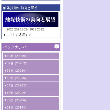
触媒技術の動向と展望
2026
2025
2024
2023
2022
▼…さらに表示する
バックナンバー
▼68巻（2026年）
1号 過酸化水素合成に関する研究動向
▼67巻（2025年）
2号 コンピューター技術により加速する
1号 CO
水素化によるグリーン燃料/グリ
▼66巻（2024年）
2
触媒開発
ーンケミカル製造
1号 低次元ナノ構造を有する触媒材料
▼65巻（2023年）
3号 有機分子変換やCO
資源化のための
2
2号 水素製造のための水分解技術に関す
2号 規制反応場を活用した固体触媒研究
1号 炭素が関わる触媒機能
▼64巻（2022年）
光触媒に関する最近の研究
る最近の研究
の新展開
2号 プラスチックケミカルリサイクルの
1号 合成ガス製造とCOを用いるケミカル
▼63巻（2021年）
B号 第137回触媒討論会（2026年）
3号 オレフィン系樹脂の精密合成に関す
3号 未踏分子変換を目指した酸化触媒プ
ための触媒技術
ズ合成の最新動向
1号 金触媒の新展開
▼62巻（2020年）
る最新技術
ロセスの最前線
3号 非酸化物系金属化合物を基盤とした
2号 化学品合成のための合金触媒開発
2号 ペロブスカイト
1号 触媒設計を拓く欠陥構造のキャラク
▼61巻（2019年）
4号 アルコール類の効率的変換を実現す
4号 シンクロトロン放射光および中性子
触媒材料の開発