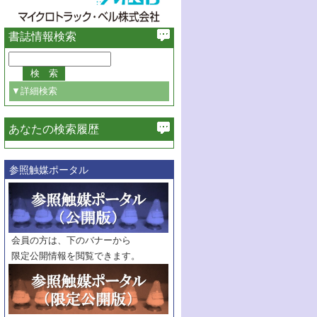
書誌情報検索
▼詳細検索
あなたの検索履歴
必ず含む
参照触媒ポータル
巻・号指定
巻
号
範囲指定
巻
号～
巻
会員の方は、下のバナーから
号
限定公開情報を閲覧できます。
触媒年鑑
年度
記事種別
マーク：
マークあり