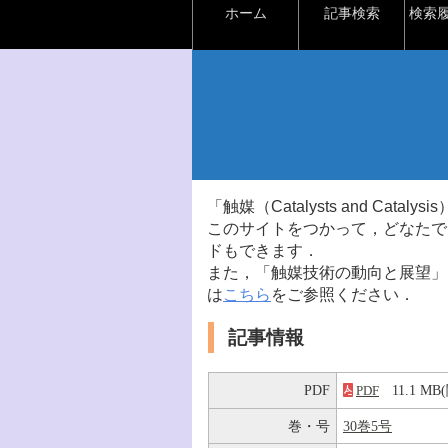
ホーム
記事検索
検索
「触媒（Catalysts and Ca
このサイトをつかって，どなたで
ドもできます．
また，「触媒技術の動向と展望」
は
こちら
をご参照ください．
記事情報
PDF
11.1 
PDF
巻・号
30巻5号