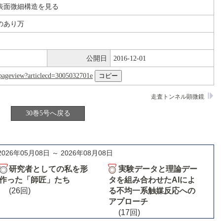
表面微細構造を見る
のあり万
公開日
2016-12-01
nl/pageview?articlecd=3005032701e
走査トンネル顕微鏡
30巻5号へ戻る
2026年05月08日 ～ 2026年08月08日
研究者としての私を形
実験データと理論デー
作った「師匠」たち
タを組み合わせたAIによ
(26回)
る不均一系触媒反応への
アプローチ
(17回)