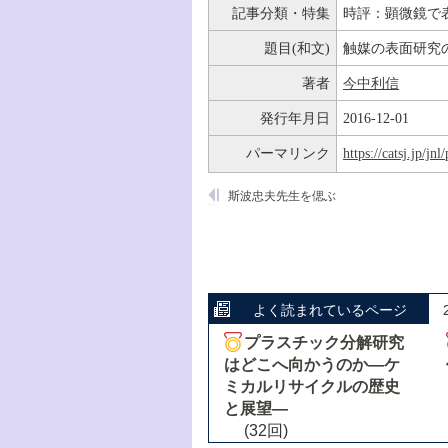
記事分類・特集
時評：顕微鏡で
題目(和文)
触媒の表面研究
著者
今中利信
発行年月日
2016-12-01
パーマリンク
https://catsj.jp/j
斯波忠夫先生を偲ぶ
よく読まれているページ
プラスチック分解研究
はどこへ向かうのか―ケ
ミカルリサイクルの歴史
と展望―
(32回)