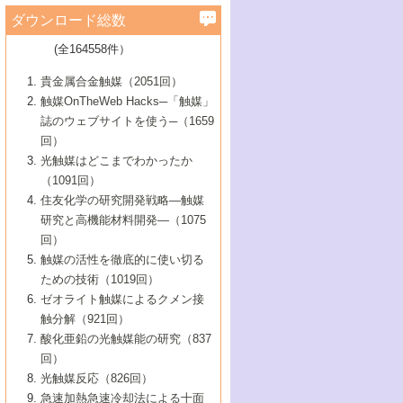
学）
7号 水素を利用する化成品合成の新潮流
6号 新しい固体酸触媒技術
5号 触媒を有効に使うための技術
ールホテル豊橋）
蔵技術の進歩
まで─
3号 メソポーラス物質の新展開
立大学）
3号 実用的ファインケミカル合成プロセス
ダウンロード総数
2号 第97回触媒討論会
1号 最近の触媒担体とその効果
▼46巻（2004年）
7号 ゼオライト合成における最近の進歩
6号 第106回触媒討論会
5号 CO
が関わる触媒・材料
B号 第111回触媒討論会（2013年・関西大
4号 錯体を利用したユニークな表面構造の
を実現する触媒
2
3号 リビング重合触媒の最近の展開
2号 第95回触媒討論会
(全164558件）
1号 部分酸化反応触媒の最前線
▼45巻（2003年）
学）
構築と機能
7号 有機分子触媒による精密有機合成
4号 バイオマス活用のための技術開発
6号 第104回触媒討論会
4号 今後の液体燃料を支える触媒技術
3号 化成品を合成するゼオライト触媒
2号 第93回触媒討論会
1号 なぜこの触媒が良いのか？
▼44巻（2002年）
貴金属合金触媒（2051回）
5号 若手会員による触媒研究の未来展望1：
8号 高機能化ポリオレフィンに向けた重合
5号 こんな物質，あんな物質―新たな触媒
7号 持続可能社会実現のための触媒および
5号 水素製造・貯蔵のための触媒技術の新
4号 水分解用光触媒材料
3号 特殊エネルギー場の触媒反応
触媒OnTheWeb Hacks─「触媒」
企業編
2号 第91回触媒討論会
触媒の最近の進展
1号 高次制御された触媒の化学
▼43巻（2001年）
の可能性―
触媒関連技術
しい展開
誌のウェブサイトを使う─（1659
5号 時間分解分光の進歩と応用
4号 生体内における金属の触媒作用
6号 第102回触媒討論会
3号 最近の自動車排ガス処理技術
2号 第89回触媒討論会
1号 グリーンケミストリーと触媒
▼42巻（2000年）
6号 第100回触媒討論会
8号 未来を拓く金属錯体
回）
6号 第98回触媒討論会
6号 第96回触媒討論会
5号 ファインケミカルズの展開に寄与する
7号 触媒・化学反応における計算化学の進
4号 触媒研究の現状と将来─第90回触媒討論
3号 触媒を利用した電気化学の新展開
2号 第87回触媒討論会特集号
1号 触媒反応工学の明日を拓く
▼41巻（1999年）
7号 『結晶の化学』を活かした触媒研究
光触媒はどこまでわかったか
7号 基礎化学品製造の触媒技術
触媒
歩
会Aから
7号 未来型金属錯体触媒開発への展望
4号 ナノ材料の調製と機能化
（1091回）
3号 生体触媒とバイオプロセス
2号 第85回触媒討論会
8号 イオン液体の応用
1号 孔、穴、あな?-特異な空間とその利用-
▼40巻（1998年）
8号 多機能型リアクター
6号 第94回触媒討論会
8号 若手研究者による触媒研究の未来展望
5号 基礎化学品製造の触媒技術
8号 超臨界流体を用いた化学プロセスの新
住友化学の研究開発戦略―触媒
5号 こんな触媒が欲しい
4号 水素製造・利用の触媒化学
3号 反応ダイナミクス
2号 第83回触媒討論会
1号 創立40周年記念・触媒化学この10年の
▼39巻（1997年）
2：大学・研究所編
展開
研究と高機能材料開発―（1075
7号 サブナノレベルでみた新しい表面現象
6号 第92回触媒討論会
6号 第90回触媒討論会
5号 触媒研究における新しい切り口：コン
進展と21世紀への提言/創立40周年記念・触
4号 超臨界流体の触媒反応への応用
3号 均一系触媒反応最前線
1号 均一系と不均一系触媒反応-その特徴と
回）
▼38巻（1996年）
8号 オレフィン重合触媒の新たな展
7号 基礎化学品製造の触媒技術
ビナトリアルケミストリー
媒学会この10年の歩みとこれから/創立40周
7号 触媒研究と学術雑誌/情報
5号 触媒のおもしろさをどのように伝える
接点
触媒の活性を徹底的に使い切る
4号 実用炭素材料の新展開
1号 触媒の構造と触媒作用/C1化学を中心と
▼37巻（1995年）
年記念・記録は語る
8号 資源の循環と触媒技術
6号 第88回触媒討論会特集号
か
ための技術（1019回）
8号 若い世代からみた触媒化学の現状と未
2号 第79回触媒討論会
5号 研究の方法論を考える
する21世紀への触媒
1号 ファインケミカルズと固体触媒
▼36巻（1994年）
2号 第81回触媒討論会
ゼオライト触媒によるクメン接
来
7号 企業における触媒研究のブレークスル
6号 第86回触媒討論会
3号 最新NO除去触媒の実用化研究
6号 第84回触媒討論会
2号 第77回触媒討論会
2号 第75回触媒討論会
触分解（921回）
1号 電気化学と触媒
▼35巻（1993年）
ー
3号 計算機触媒化学へのさそい
7号 水素化精製触媒の新しい展開
4号 新しい反応場を目指した触媒調製
7号 機能性金属材料と触媒
3号 オリンピックメダル:金・銀・銅はどん
酸化亜鉛の光触媒能の研究（837
3号 希土類を利用した触媒
2号 第73回触媒討論会
8号 この材料を触媒として使ってみません
4号 触媒劣化の制御と予測
1号 工業触媒開発マニュアル―探索から工
▼34巻（1992年）
8号 新しい反応性と機能性を目指した金属
な触媒作用を示すか
回）
5号 反応・分離技術の新しい展開
8号 触媒研究へのNMRの応用と展望
か？
業化まで
4号 触媒とリサイクル
3号 C4化学の展開
5号 最新の実用プロセスと触媒
クラスタ-化学
1号 インパクトを与えたこの研究
▼33巻（1991年）
光触媒反応（826回）
4号 触媒作用における機能の複合化
6号 第80回触媒討論会
2号 第71回触媒討論会
5号 エネルギー変換触媒
4号 《通常号》
6号 第82回触媒討論会
急速加熱急速冷却法による十面
2号 第69回触媒討論会
1号 触媒プロセス開発マニュアル―探索か
▼32巻（1990年）