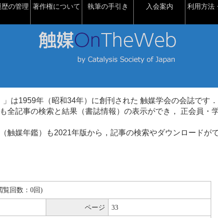
履歴の管理
著作権について
執筆の手引き
入会案内
利用方法・
talysis）」は1959年（昭和34年）に創刊された 触媒学会の会誌です．
も全記事の検索と結果（書誌情報）の表示ができ， 正会員・
（触媒年鑑）も2021年版から，記事の検索やダウンロードが
B(閲覧回数：0回)
ページ
33