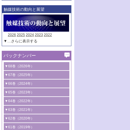
触媒技術の動向と展望
2026
2025
2024
2023
2022
▼…さらに表示する
バックナンバー
▼68巻（2026年）
1号 過酸化水素合成に関する研究動向
▼67巻（2025年）
2号 コンピューター技術により加速する
1号 CO
水素化によるグリーン燃料/グリ
▼66巻（2024年）
2
触媒開発
ーンケミカル製造
1号 低次元ナノ構造を有する触媒材料
▼65巻（2023年）
3号 有機分子変換やCO
資源化のための
2
2号 水素製造のための水分解技術に関す
2号 規制反応場を活用した固体触媒研究
1号 炭素が関わる触媒機能
▼64巻（2022年）
光触媒に関する最近の研究
る最近の研究
の新展開
2号 プラスチックケミカルリサイクルの
1号 合成ガス製造とCOを用いるケミカル
▼63巻（2021年）
B号 第137回触媒討論会（2026年）
3号 オレフィン系樹脂の精密合成に関す
3号 未踏分子変換を目指した酸化触媒プ
ための触媒技術
ズ合成の最新動向
1号 金触媒の新展開
▼62巻（2020年）
る最新技術
ロセスの最前線
3号 非酸化物系金属化合物を基盤とした
2号 化学品合成のための合金触媒開発
2号 ペロブスカイト
1号 触媒設計を拓く欠陥構造のキャラク
▼61巻（2019年）
4号 アルコール類の効率的変換を実現す
4号 シンクロトロン放射光および中性子
触媒材料の開発