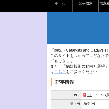
ホーム
記事検索
検索
「触媒（Catalysts and Ca
このサイトをつかって，どなたで
ドもできます．
また，「触媒技術の動向と展望」
は
こちら
をご参照ください．
記事情報
PDF
2.1 M
PDF
巻・号
30巻1号