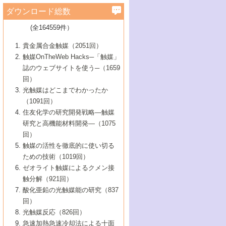
学）
7号 水素を利用する化成品合成の新潮流
6号 新しい固体酸触媒技術
5号 触媒を有効に使うための技術
ールホテル豊橋）
蔵技術の進歩
まで─
3号 メソポーラス物質の新展開
立大学）
3号 実用的ファインケミカル合成プロセス
ダウンロード総数
2号 第97回触媒討論会
1号 最近の触媒担体とその効果
▼46巻（2004年）
7号 ゼオライト合成における最近の進歩
6号 第106回触媒討論会
5号 CO
が関わる触媒・材料
B号 第111回触媒討論会（2013年・関西大
4号 錯体を利用したユニークな表面構造の
を実現する触媒
2
3号 リビング重合触媒の最近の展開
2号 第95回触媒討論会
(全164559件）
1号 部分酸化反応触媒の最前線
▼45巻（2003年）
学）
構築と機能
7号 有機分子触媒による精密有機合成
4号 バイオマス活用のための技術開発
6号 第104回触媒討論会
4号 今後の液体燃料を支える触媒技術
3号 化成品を合成するゼオライト触媒
2号 第93回触媒討論会
1号 なぜこの触媒が良いのか？
▼44巻（2002年）
貴金属合金触媒（2051回）
5号 若手会員による触媒研究の未来展望1：
8号 高機能化ポリオレフィンに向けた重合
5号 こんな物質，あんな物質―新たな触媒
7号 持続可能社会実現のための触媒および
5号 水素製造・貯蔵のための触媒技術の新
4号 水分解用光触媒材料
3号 特殊エネルギー場の触媒反応
触媒OnTheWeb Hacks─「触媒」
企業編
2号 第91回触媒討論会
触媒の最近の進展
1号 高次制御された触媒の化学
▼43巻（2001年）
の可能性―
触媒関連技術
しい展開
誌のウェブサイトを使う─（1659
5号 時間分解分光の進歩と応用
4号 生体内における金属の触媒作用
6号 第102回触媒討論会
3号 最近の自動車排ガス処理技術
2号 第89回触媒討論会
1号 グリーンケミストリーと触媒
▼42巻（2000年）
6号 第100回触媒討論会
8号 未来を拓く金属錯体
回）
6号 第98回触媒討論会
6号 第96回触媒討論会
5号 ファインケミカルズの展開に寄与する
7号 触媒・化学反応における計算化学の進
4号 触媒研究の現状と将来─第90回触媒討論
3号 触媒を利用した電気化学の新展開
2号 第87回触媒討論会特集号
1号 触媒反応工学の明日を拓く
▼41巻（1999年）
7号 『結晶の化学』を活かした触媒研究
光触媒はどこまでわかったか
7号 基礎化学品製造の触媒技術
触媒
歩
会Aから
7号 未来型金属錯体触媒開発への展望
4号 ナノ材料の調製と機能化
（1091回）
3号 生体触媒とバイオプロセス
2号 第85回触媒討論会
8号 イオン液体の応用
1号 孔、穴、あな?-特異な空間とその利用-
▼40巻（1998年）
8号 多機能型リアクター
6号 第94回触媒討論会
8号 若手研究者による触媒研究の未来展望
5号 基礎化学品製造の触媒技術
8号 超臨界流体を用いた化学プロセスの新
住友化学の研究開発戦略―触媒
5号 こんな触媒が欲しい
4号 水素製造・利用の触媒化学
3号 反応ダイナミクス
2号 第83回触媒討論会
1号 創立40周年記念・触媒化学この10年の
▼39巻（1997年）
2：大学・研究所編
展開
研究と高機能材料開発―（1075
7号 サブナノレベルでみた新しい表面現象
6号 第92回触媒討論会
6号 第90回触媒討論会
5号 触媒研究における新しい切り口：コン
進展と21世紀への提言/創立40周年記念・触
4号 超臨界流体の触媒反応への応用
3号 均一系触媒反応最前線
1号 均一系と不均一系触媒反応-その特徴と
回）
▼38巻（1996年）
8号 オレフィン重合触媒の新たな展
7号 基礎化学品製造の触媒技術
ビナトリアルケミストリー
媒学会この10年の歩みとこれから/創立40周
7号 触媒研究と学術雑誌/情報
5号 触媒のおもしろさをどのように伝える
接点
触媒の活性を徹底的に使い切る
4号 実用炭素材料の新展開
1号 触媒の構造と触媒作用/C1化学を中心と
▼37巻（1995年）
年記念・記録は語る
8号 資源の循環と触媒技術
6号 第88回触媒討論会特集号
か
ための技術（1019回）
8号 若い世代からみた触媒化学の現状と未
2号 第79回触媒討論会
5号 研究の方法論を考える
する21世紀への触媒
1号 ファインケミカルズと固体触媒
▼36巻（1994年）
2号 第81回触媒討論会
ゼオライト触媒によるクメン接
来
7号 企業における触媒研究のブレークスル
6号 第86回触媒討論会
3号 最新NO除去触媒の実用化研究
6号 第84回触媒討論会
2号 第77回触媒討論会
2号 第75回触媒討論会
触分解（921回）
1号 電気化学と触媒
▼35巻（1993年）
ー
3号 計算機触媒化学へのさそい
7号 水素化精製触媒の新しい展開
4号 新しい反応場を目指した触媒調製
7号 機能性金属材料と触媒
3号 オリンピックメダル:金・銀・銅はどん
酸化亜鉛の光触媒能の研究（837
3号 希土類を利用した触媒
2号 第73回触媒討論会
8号 この材料を触媒として使ってみません
4号 触媒劣化の制御と予測
1号 工業触媒開発マニュアル―探索から工
▼34巻（1992年）
8号 新しい反応性と機能性を目指した金属
な触媒作用を示すか
回）
5号 反応・分離技術の新しい展開
8号 触媒研究へのNMRの応用と展望
か？
業化まで
4号 触媒とリサイクル
3号 C4化学の展開
5号 最新の実用プロセスと触媒
クラスタ-化学
1号 インパクトを与えたこの研究
▼33巻（1991年）
光触媒反応（826回）
4号 触媒作用における機能の複合化
6号 第80回触媒討論会
2号 第71回触媒討論会
5号 エネルギー変換触媒
4号 《通常号》
6号 第82回触媒討論会
急速加熱急速冷却法による十面
2号 第69回触媒討論会
1号 触媒プロセス開発マニュアル―探索か
▼32巻（1990年）