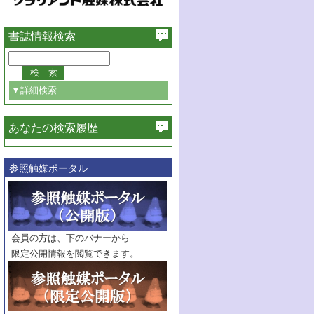
書誌情報検索
▼詳細検索
あなたの検索履歴
必ず含む
参照触媒ポータル
巻・号指定
巻
号
範囲指定
巻
号～
巻
会員の方は、下のバナーから
号
限定公開情報を閲覧できます。
触媒年鑑
年度
記事種別
マーク：
マークあり