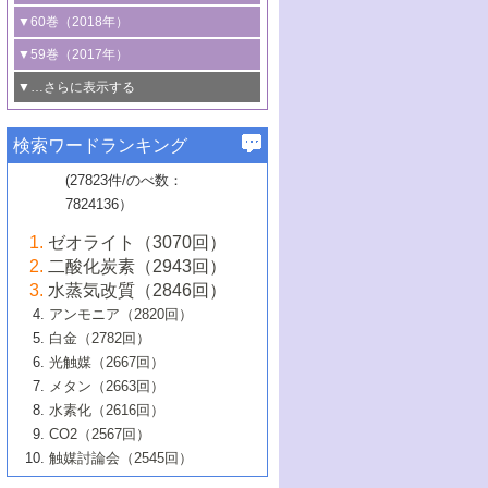
3号 CO
の排出削減および有効活用のた
タリゼーション
2
3号 特殊反応場を利用した触媒的分子変
る非貴金属触媒の研究動向
線を利用した触媒解析技術の最先端
1号 物質移動制御に着目した触媒プロセ
▼60巻（2018年）
4号 格子酸素・格子酸素欠陥を利用した
めの触媒技術
換反応
2号 機能化学品製造に資するクリーンな
ス開発
5号 ゼオライトの合成と応用における研
5号 単原子触媒
触媒反応
1号 固体酸触媒の最新の研究動向
▼59巻（2017年）
触媒的酸化反応
4号 若手による情報発信企画～とびたて
4号 多孔質材料を用いた触媒の新展開
究動向
2号 CO
フリー水素サプライチェーンに
2
6号 参照触媒委員会からのお知らせ
5号 生体触媒によるエネルギー変換反応
2号 二酸化炭素からの有用化学品合成
1号 いたるところに，触媒
▼…さらに表示する
若き触媒の研究者たち～（1）
3号 水処理のための触媒化学
5号 情報学的手法を用いた触媒開発
6号 ヘテロ接合界面
関わる触媒開発動向
B号 第133回触媒討論会（2023年）
6号 窒素とリンの循環のための触媒・機
3号 ナノ粒子・クラスター触媒の最前線
2号 機能性材料の局所構造解析のための
5号 若手による情報発信企画～とびたて
▼58巻（2016年）
4号 光触媒を用いた水分解の最新の研究
6号 カーボンニュートラルに向けた電解
B号 第135回触媒討論会（2025年）
3号 精密高分子合成に関する最近の研究
能性材料
最先端技術
検索ワードランキング
4号 60周年記念企画
若き触媒の研究者たち～（2）
動向
技術
1号 ユニークな構造の高分子を生み出す触
▼57巻（2015年）
動向
B号 第131回触媒討論会（2023年）
3号 無機分離膜材料の開発と触媒反応プ
5号 進化するゼオライト合成技術
6号 石油のノーブル・ユースを志向した
媒技術
(27823件/のべ数：
5号 次世代の触媒プロセスを支えるマイ
B号 第127回触媒討論会（2021年・オン
1号 水素キャリアにかかわる触媒技術の新
4号 バイオマス化成品製造のための触媒
▼56巻（2014年）
ロセスへの適用
触媒技術
7824136）
クロ波
6号 非貴金属系触媒における電気化学的
ライン開催(Zoom)のみ）
2号 リグニンからの化成品製造に向けた触
展開
技術
1号 特殊環境場を利用した材料合成
▼55巻（2013年）
4号 触媒研究における計算科学の利用
酸素還元反応
B号 第129回触媒討論会（2022年・京都
媒技術
6号 メタン転換技術の最新動向
ゼオライト（3070回）
2号 石油精製用触媒の最近の進展
5号 固体触媒による含窒素有機化合物変
2号 光触媒反応機構に関する最新の研究動
1号 高耐久性燃料電池システム用触媒にお
大学：オンライン・対面開催）
▼54巻（2012年）
5号 水素のふるまいを解き明かす最先端
B号 第121回触媒討論会（2018年・東京
3号 触媒研究の最先端～とびたて若き研究
二酸化炭素（2943回）
B号 第125回触媒討論会（2020年・工学
換の最前線
3号 固体酸化物形燃料電池（SOFC）におけ
向
ける新展開
研究
大学）
1号 規則性多孔体の利用技術における最近
▼53巻（2011年）
者たち～（1）
水蒸気改質（2846回）
院大学）
るアノード触媒上での燃料直接改質技術
6号 貴金属使用量低減に向けた自動車排
3号 固体高分子形燃料電池カソード触媒の
2号 リビングラジカル重合の最近の動向
6号 低級アルカンの有効利用のための触
の進歩
アンモニア（2820回）
4号 触媒研究の最先端～とびたて若き研究
1号 金属学から見る合金触媒の新展開
▼52巻（2010年）
ガス浄化触媒の開発
4号 コアシェル構造の制御による触媒機能
開発動向
媒技術
白金（2782回）
3号 天然ガスの化学工業的展開に関する触
2号 第109回触媒討論会
者たち～（2）
2号 第107回触媒討論会
の向上
1号 触媒の劣化対策と長寿命触媒開発
B号 第123回触媒討論会（2019年・大阪
▼51巻（2009年）
4号 人工光合成に向けた近年のアプローチ
光触媒（2667回）
媒技術
B号 第119回触媒討論会（2017年・首都
3号 貴金属低減技術の最新動向
5号 触媒研究の最先端～とびたて若き研究
市立大学）
3号 触媒のその場観察法の進歩（１）
5号 工業触媒およびその周辺技術の最近の
2号 第105回触媒討論会
1号 炭素材料－熱い注目を集める材料－
▼50巻（2008年）
メタン（2663回）
大学東京）
5号 未利用熱エネルギーの有効活用に貢献
4号 貴金属触媒の精密構造制御とその活用
者たち～（3）
4号 貴金属代替技術の最新動向
進歩
水素化（2616回）
4号 触媒のその場観察法の進歩（２）
3号 ナノ構造が拓く新機能
する触媒技術
2号 第103回触媒討論会
1号 触媒化学と学会のこの10年，半世紀，
▼49巻（2007年）
5号 バイオマス化成品製造のための固体触
6号 イオニクス材料と燃料電池・電解合成
5号 光触媒による物質変換反応の新展開
CO2（2567回）
6号 ナノシート
5号 不活性結合の触媒的活性化による有機
そして未来
4号 活性サイトおよびその環境の精密な設
6号 ポリオキソメタレート
3号 環境浄化用光触媒の現状と課題
媒の開発
1号 含フッ素化合物の合成と触媒
▼48巻（2006年）
の最新の研究動向
触媒討論会（2545回）
6号 グラフェン
合成
B号 第115回触媒討論会（2015年・成蹊大
計による触媒の高機能化
2号 第101回触媒討論会
B号 第113回触媒討論会（2014年・ロワジ
4号 水素社会の実現に向けた水素製造・貯
6号 ナノ空間─吸着状態解析から新機能開拓
2号 第99回触媒討論会
B号 第117回触媒討論会（2016年・大阪府
1号 固体酸触媒の最近の進歩
▼47巻（2005年）