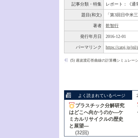
記事分類・特集
レポート：《通
題目(和文)
「第3回日中米
著者
乾智行
発行年月日
2016-12-01
パーマリンク
https://catsj.jp/j
(5) 過波渡応答曲線の計算機シミュレー
よく読まれているページ
プラスチック分解研究
はどこへ向かうのか―ケ
ミカルリサイクルの歴史
と展望―
(32回)