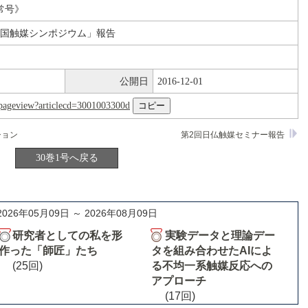
常号》
三国触媒シンポジウム」報告
公開日
2016-12-01
nl/pageview?articlecd=3001003300d
ション
第2回日仏触媒セミナー報告
30巻1号へ戻る
2026年05月09日 ～ 2026年08月09日
研究者としての私を形
実験データと理論デー
作った「師匠」たち
タを組み合わせたAIによ
(25回)
る不均一系触媒反応への
アプローチ
(17回)