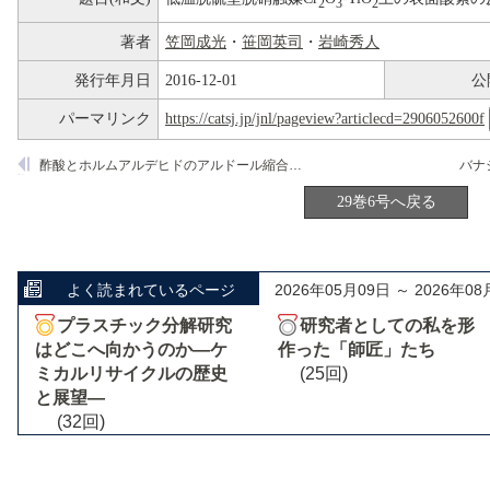
2
3
2
著者
笠岡成光
・
笹岡英司
・
岩崎秀人
発行年月日
2016-12-01
公
パーマリンク
https://catsj.jp/jnl/pageview?articlecd=2906052600f
酢酸とホルムアルデヒドのアルドール縮合型反応に対する各種複合酸化物の触媒性能
29巻6号へ戻る
よく読まれているページ
2026年05月09日 ～ 2026年08
プラスチック分解研究
研究者としての私を形
はどこへ向かうのか―ケ
作った「師匠」たち
ミカルリサイクルの歴史
(25回)
と展望―
(32回)