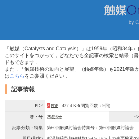
「触媒（Catalysts and Catalysis）」は1959年（昭
このサイトをつかって，どなたでも全記事の検索と結果（書
ドもできます．
また，「触媒技術の動向と展望」（触媒年鑑）も2021年
は
こちら
をご参照ください．
記事情報
PDF
427.4 KB(閲覧回数：9回)
PDF
巻・号
29巻6号
ペ
記事分類・特集
第60回触媒討論会特集号：第60回触媒討論会
題目(和文)
低温脱硫型脱硝触媒Cr
O
-TiO
上の表面酸素の