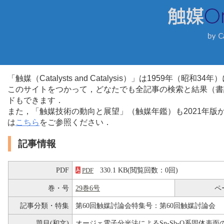
「触媒（Catalysts and Catalysis）」は1959年（昭
このサイトをつかって，どなたでも全記事の検索と結果（書
ドもできます．
また，「触媒技術の動向と展望」（触媒年鑑）も2021年
は
こちら
をご参照ください．
記事情報
PDF
330.1 KB(閲覧回数：0回)
PDF
巻・号
29巻6号
ペ
記事分類・特集
第60回触媒討論会特集号：第60回触媒討論会
題目(和文)
オージェ電子分光法によるSn-Sb-O系固体表面