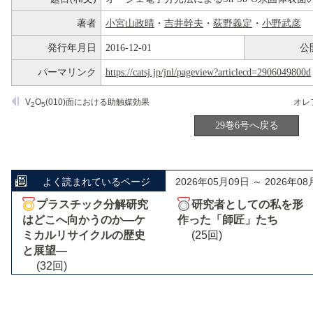
著者
小宮山政晴
・
吉井幹夫
・
荻野義定
・
小野武彦
発行年月日
2016-12-01
公
パーマリンク
https://catsj.jp/jnl/pageview?articlecd=2906049800d
V
O
(010)面における助触媒効果
2
5
29巻6号へ戻る
よく読まれているページ
2026年05月09日 ～ 2026年08
プラスチック分解研究
研究者としての私を形
はどこへ向かうのか―ケ
作った「師匠」たち
ミカルリサイクルの歴史
(25回)
と展望―
(32回)