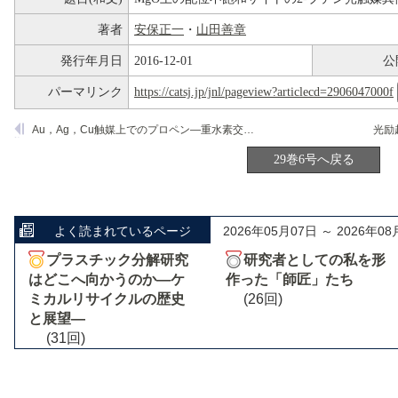
著者
安保正一
・
山田善章
発行年月日
2016-12-01
公
パーマリンク
https://catsj.jp/jnl/pageview?articlecd=2906047000f
Au，Ag，Cu触媒上でのプロペン―重水素交換反応における酸素の共存効果
29巻6号へ戻る
よく読まれているページ
2026年05月07日 ～ 2026年08
プラスチック分解研究
研究者としての私を形
はどこへ向かうのか―ケ
作った「師匠」たち
ミカルリサイクルの歴史
(26回)
と展望―
(31回)