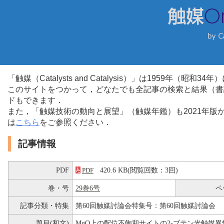
「触媒（Catalysts and Catalysis）」は1959年（昭
このサイトをつかって，どなたでも全記事の検索と結果（書
ドもできます．
また，「触媒技術の動向と展望」（触媒年鑑）も2021年
は
こちら
をご参照ください．
記事情報
PDF
420.6 KB(閲覧回数：3回)
PDF
巻・号
29巻6号
ペ
記事分類・特集
第60回触媒討論会特集号：第60回触媒討論会
題目(和文)
MgO上の配位不飽和サイトの2-ブテン光触媒