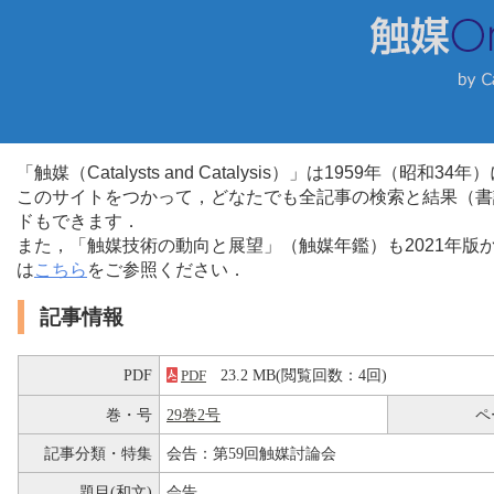
「触媒（Catalysts and Catalysis）」は1959年（昭
このサイトをつかって，どなたでも全記事の検索と結果（書
ドもできます．
また，「触媒技術の動向と展望」（触媒年鑑）も2021年
は
こちら
をご参照ください．
記事情報
PDF
23.2 MB(閲覧回数：4回)
PDF
巻・号
29巻2号
ペ
記事分類・特集
会告：第59回触媒討論会
題目(和文)
会告