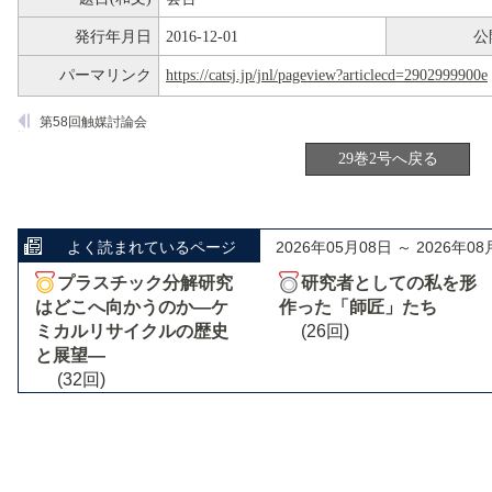
発行年月日
2016-12-01
公
パーマリンク
https://catsj.jp/jnl/pageview?articlecd=2902999900e
第58回触媒討論会
29巻2号へ戻る
よく読まれているページ
2026年05月08日 ～ 2026年08
プラスチック分解研究
研究者としての私を形
はどこへ向かうのか―ケ
作った「師匠」たち
ミカルリサイクルの歴史
(26回)
と展望―
(32回)