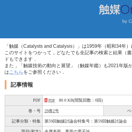
「触媒（Catalysts and Catalysis）」は1959年（昭
このサイトをつかって，どなたでも全記事の検索と結果（書
ドもできます．
また，「触媒技術の動向と展望」（触媒年鑑）も2021年
は
こちら
をご参照ください．
記事情報
PDF
80.0 KB(閲覧回数：0回)
PDF
巻・号
29巻2号
ペ
記事分類・特集
第59回触媒討論会特集号：第59回触媒討論会
題目(和文)
金属表面，界面の電子論