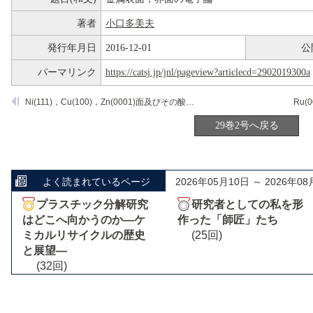
著者
小口多美夫
発行年月日
2016-12-01
公
パーマリンク
https://catsj.jp/jnl/pageview?articlecd=2902019300a
Ni(111)，Cu(100)，Zn(0001)面及びその酸素吸着面でのCH
OHの吸着状態
3
29巻2号へ戻る
よく読まれているページ
2026年05月10日 ～ 2026年08
プラスチック分解研究
研究者としての私を形
はどこへ向かうのか―ケ
作った「師匠」たち
ミカルリサイクルの歴史
(25回)
と展望―
(32回)