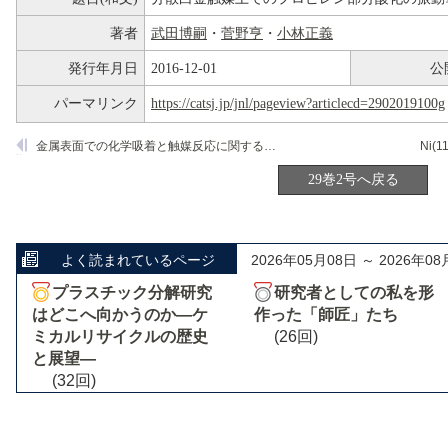
著者
武田博嗣
・
菅野亨
・
小林正義
発行年月日
2016-12-01
公
パーマリンク
https://catsj.jp/jnl/pageview?articlecd=2902019100g
金属表面での化学吸着と触媒反応に関する新しい理論モデル(Dipped Adcluster Model)と分子軌道法による応用
29巻2号へ戻る
よく読まれているページ
2026年05月08日 ～ 2026年08
プラスチック分解研究
研究者としての私を形
はどこへ向かうのか―ケ
作った「師匠」たち
ミカルリサイクルの歴史
(26回)
と展望―
(32回)