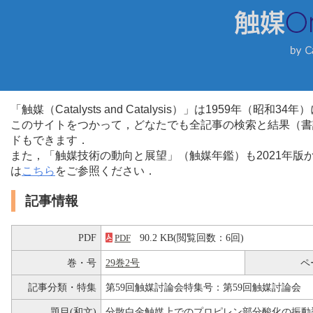
「触媒（Catalysts and Catalysis）」は1959年（昭
このサイトをつかって，どなたでも全記事の検索と結果（書
ドもできます．
また，「触媒技術の動向と展望」（触媒年鑑）も2021年
は
こちら
をご参照ください．
記事情報
PDF
90.2 KB(閲覧回数：6回)
PDF
巻・号
29巻2号
ペ
記事分類・特集
第59回触媒討論会特集号：第59回触媒討論会
題目(和文)
分散白金触媒上でのプロピレン部分酸化の振動