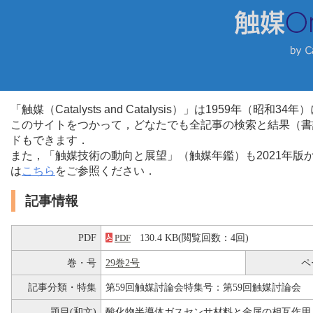
「触媒（Catalysts and Catalysis）」は1959年（昭
このサイトをつかって，どなたでも全記事の検索と結果（書
ドもできます．
また，「触媒技術の動向と展望」（触媒年鑑）も2021年
は
こちら
をご参照ください．
記事情報
PDF
130.4 KB(閲覧回数：4回)
PDF
巻・号
29巻2号
ペ
記事分類・特集
第59回触媒討論会特集号：第59回触媒討論会
題目(和文)
酸化物半導体ガスセンサ材料と金属の相互作用