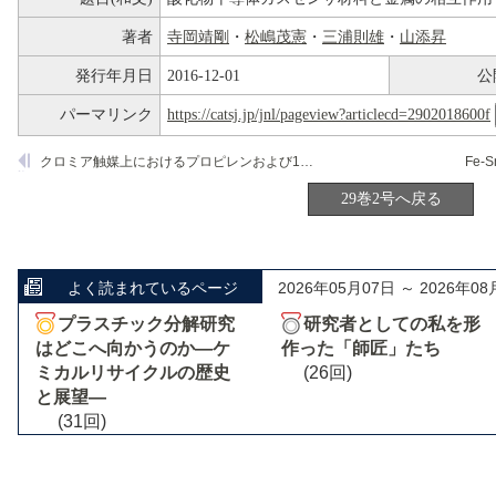
著者
寺岡靖剛
・
松嶋茂憲
・
三浦則雄
・
山添昇
発行年月日
2016-12-01
公
パーマリンク
https://catsj.jp/jnl/pageview?articlecd=2902018600f
クロミア触媒上におけるプロピレンおよび1-ブテンの異性化反応
29巻2号へ戻る
よく読まれているページ
2026年05月07日 ～ 2026年08
プラスチック分解研究
研究者としての私を形
はどこへ向かうのか―ケ
作った「師匠」たち
ミカルリサイクルの歴史
(26回)
と展望―
(31回)