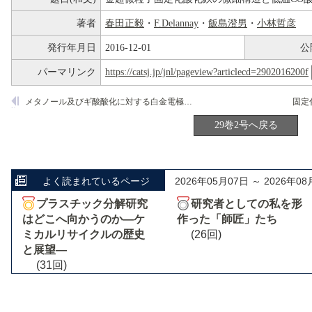
著者
春田正毅
・
F.Delannay
・
飯島澄男
・
小林哲彦
発行年月日
2016-12-01
公
パーマリンク
https://catsj.jp/jnl/pageview?articlecd=2902016200f
メタノール及びギ酸酸化に対する白金電極の触媒機能と吸着種の被毒作用
29巻2号へ戻る
よく読まれているページ
2026年05月07日 ～ 2026年08
プラスチック分解研究
研究者としての私を形
はどこへ向かうのか―ケ
作った「師匠」たち
ミカルリサイクルの歴史
(26回)
と展望―
(31回)