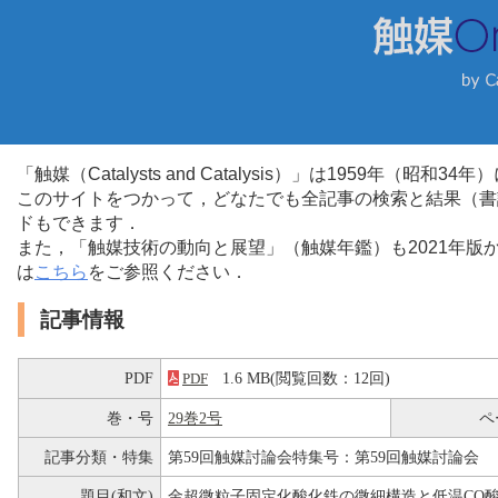
「触媒（Catalysts and Catalysis）」は1959年（昭
このサイトをつかって，どなたでも全記事の検索と結果（書
ドもできます．
また，「触媒技術の動向と展望」（触媒年鑑）も2021年
は
こちら
をご参照ください．
記事情報
PDF
1.6 MB(閲覧回数：12回)
PDF
巻・号
29巻2号
ペ
記事分類・特集
第59回触媒討論会特集号：第59回触媒討論会
題目(和文)
金超微粒子固定化酸化鉄の微細構造と低温CO