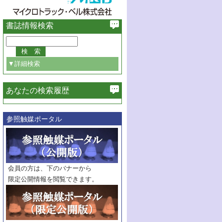
書誌情報検索
▼詳細検索
あなたの検索履歴
必ず含む
参照触媒ポータル
巻・号指定
巻
号
範囲指定
巻
号～
巻
会員の方は、下のバナーから
号
限定公開情報を閲覧できます。
触媒年鑑
年度
記事種別
マーク：
マークあり