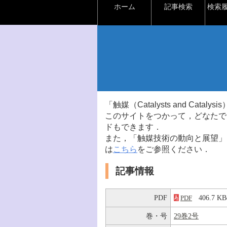
ホーム
記事検索
検索
「触媒（Catalysts and Ca
このサイトをつかって，どなたで
ドもできます．
また，「触媒技術の動向と展望」
は
こちら
をご参照ください．
記事情報
PDF
406.7 
PDF
巻・号
29巻2号