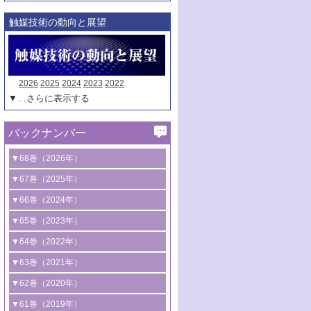
触媒技術の動向と展望
2026
2025
2024
2023
2022
▼…さらに表示する
バックナンバー
▼68巻（2026年）
1号 過酸化水素合成に関する研究動向
▼67巻（2025年）
2号 コンピューター技術により加速する
1号 CO
水素化によるグリーン燃料/グリ
▼66巻（2024年）
2
触媒開発
ーンケミカル製造
1号 低次元ナノ構造を有する触媒材料
▼65巻（2023年）
3号 有機分子変換やCO
資源化のための
2
2号 水素製造のための水分解技術に関す
2号 規制反応場を活用した固体触媒研究
1号 炭素が関わる触媒機能
▼64巻（2022年）
光触媒に関する最近の研究
る最近の研究
の新展開
2号 プラスチックケミカルリサイクルの
1号 合成ガス製造とCOを用いるケミカル
▼63巻（2021年）
B号 第137回触媒討論会（2026年）
3号 オレフィン系樹脂の精密合成に関す
3号 未踏分子変換を目指した酸化触媒プ
ための触媒技術
ズ合成の最新動向
1号 金触媒の新展開
▼62巻（2020年）
る最新技術
ロセスの最前線
3号 非酸化物系金属化合物を基盤とした
2号 化学品合成のための合金触媒開発
2号 ペロブスカイト
1号 触媒設計を拓く欠陥構造のキャラク
▼61巻（2019年）
4号 アルコール類の効率的変換を実現す
4号 シンクロトロン放射光および中性子
触媒材料の開発