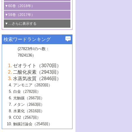
3号 CO
の排出削減および有効活用のた
タリゼーション
2
3号 特殊反応場を利用した触媒的分子変
る非貴金属触媒の研究動向
線を利用した触媒解析技術の最先端
1号 物質移動制御に着目した触媒プロセ
▼60巻（2018年）
4号 格子酸素・格子酸素欠陥を利用した
めの触媒技術
換反応
2号 機能化学品製造に資するクリーンな
ス開発
5号 ゼオライトの合成と応用における研
5号 単原子触媒
触媒反応
1号 固体酸触媒の最新の研究動向
▼59巻（2017年）
触媒的酸化反応
4号 若手による情報発信企画～とびたて
4号 多孔質材料を用いた触媒の新展開
究動向
2号 CO
フリー水素サプライチェーンに
2
6号 参照触媒委員会からのお知らせ
5号 生体触媒によるエネルギー変換反応
2号 二酸化炭素からの有用化学品合成
1号 いたるところに，触媒
▼…さらに表示する
若き触媒の研究者たち～（1）
3号 水処理のための触媒化学
5号 情報学的手法を用いた触媒開発
6号 ヘテロ接合界面
関わる触媒開発動向
B号 第133回触媒討論会（2023年）
6号 窒素とリンの循環のための触媒・機
3号 ナノ粒子・クラスター触媒の最前線
2号 機能性材料の局所構造解析のための
5号 若手による情報発信企画～とびたて
▼58巻（2016年）
4号 光触媒を用いた水分解の最新の研究
6号 カーボンニュートラルに向けた電解
B号 第135回触媒討論会（2025年）
3号 精密高分子合成に関する最近の研究
能性材料
最先端技術
検索ワードランキング
4号 60周年記念企画
若き触媒の研究者たち～（2）
動向
技術
1号 ユニークな構造の高分子を生み出す触
▼57巻（2015年）
動向
B号 第131回触媒討論会（2023年）
3号 無機分離膜材料の開発と触媒反応プ
5号 進化するゼオライト合成技術
6号 石油のノーブル・ユースを志向した
媒技術
(27823件/のべ数：
5号 次世代の触媒プロセスを支えるマイ
B号 第127回触媒討論会（2021年・オン
1号 水素キャリアにかかわる触媒技術の新
4号 バイオマス化成品製造のための触媒
▼56巻（2014年）
ロセスへの適用
触媒技術
7824136）
クロ波
6号 非貴金属系触媒における電気化学的
ライン開催(Zoom)のみ）
2号 リグニンからの化成品製造に向けた触
展開
技術
1号 特殊環境場を利用した材料合成
▼55巻（2013年）
4号 触媒研究における計算科学の利用
酸素還元反応
B号 第129回触媒討論会（2022年・京都
媒技術
6号 メタン転換技術の最新動向
ゼオライト（3070回）
2号 石油精製用触媒の最近の進展
5号 固体触媒による含窒素有機化合物変
2号 光触媒反応機構に関する最新の研究動
1号 高耐久性燃料電池システム用触媒にお
大学：オンライン・対面開催）
▼54巻（2012年）
5号 水素のふるまいを解き明かす最先端
B号 第121回触媒討論会（2018年・東京
3号 触媒研究の最先端～とびたて若き研究
二酸化炭素（2943回）
B号 第125回触媒討論会（2020年・工学
換の最前線
3号 固体酸化物形燃料電池（SOFC）におけ
向
ける新展開
研究
大学）
1号 規則性多孔体の利用技術における最近
▼53巻（2011年）
者たち～（1）
水蒸気改質（2846回）
院大学）
るアノード触媒上での燃料直接改質技術
6号 貴金属使用量低減に向けた自動車排
3号 固体高分子形燃料電池カソード触媒の
2号 リビングラジカル重合の最近の動向
6号 低級アルカンの有効利用のための触
の進歩
アンモニア（2820回）
4号 触媒研究の最先端～とびたて若き研究
1号 金属学から見る合金触媒の新展開
▼52巻（2010年）
ガス浄化触媒の開発
4号 コアシェル構造の制御による触媒機能
開発動向
媒技術
白金（2782回）
3号 天然ガスの化学工業的展開に関する触
2号 第109回触媒討論会
者たち～（2）
2号 第107回触媒討論会
の向上
1号 触媒の劣化対策と長寿命触媒開発
B号 第123回触媒討論会（2019年・大阪
▼51巻（2009年）
4号 人工光合成に向けた近年のアプローチ
光触媒（2667回）
媒技術
B号 第119回触媒討論会（2017年・首都
3号 貴金属低減技術の最新動向
5号 触媒研究の最先端～とびたて若き研究
市立大学）
3号 触媒のその場観察法の進歩（１）
5号 工業触媒およびその周辺技術の最近の
2号 第105回触媒討論会
1号 炭素材料－熱い注目を集める材料－
▼50巻（2008年）
メタン（2663回）
大学東京）
5号 未利用熱エネルギーの有効活用に貢献
4号 貴金属触媒の精密構造制御とその活用
者たち～（3）
4号 貴金属代替技術の最新動向
進歩
水素化（2616回）
4号 触媒のその場観察法の進歩（２）
3号 ナノ構造が拓く新機能
する触媒技術
2号 第103回触媒討論会
1号 触媒化学と学会のこの10年，半世紀，
▼49巻（2007年）
5号 バイオマス化成品製造のための固体触
6号 イオニクス材料と燃料電池・電解合成
5号 光触媒による物質変換反応の新展開
CO2（2567回）
6号 ナノシート
5号 不活性結合の触媒的活性化による有機
そして未来
4号 活性サイトおよびその環境の精密な設
6号 ポリオキソメタレート
3号 環境浄化用光触媒の現状と課題
媒の開発
1号 含フッ素化合物の合成と触媒
▼48巻（2006年）
の最新の研究動向
触媒討論会（2545回）
6号 グラフェン
合成
B号 第115回触媒討論会（2015年・成蹊大
計による触媒の高機能化
2号 第101回触媒討論会
B号 第113回触媒討論会（2014年・ロワジ
4号 水素社会の実現に向けた水素製造・貯
6号 ナノ空間─吸着状態解析から新機能開拓
2号 第99回触媒討論会
B号 第117回触媒討論会（2016年・大阪府
1号 固体酸触媒の最近の進歩
▼47巻（2005年）