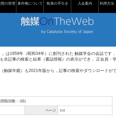
履歴の管理
著作権について
執筆の手引き
入会案内
利用方法・
talysis）」は1959年（昭和34年）に創刊された 触媒学会の会誌です．
も全記事の検索と結果（書誌情報）の表示ができ， 正会員・
（触媒年鑑）も2021年版から，記事の検索やダウンロードが
KB(閲覧回数：1回)
ページ
114