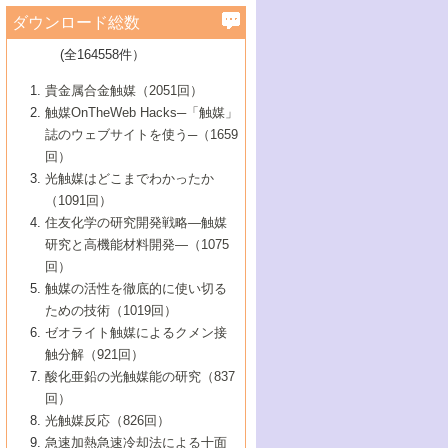
学）
7号 水素を利用する化成品合成の新潮流
6号 新しい固体酸触媒技術
5号 触媒を有効に使うための技術
ールホテル豊橋）
蔵技術の進歩
まで─
3号 メソポーラス物質の新展開
立大学）
3号 実用的ファインケミカル合成プロセス
ダウンロード総数
2号 第97回触媒討論会
1号 最近の触媒担体とその効果
▼46巻（2004年）
7号 ゼオライト合成における最近の進歩
6号 第106回触媒討論会
5号 CO
が関わる触媒・材料
B号 第111回触媒討論会（2013年・関西大
4号 錯体を利用したユニークな表面構造の
を実現する触媒
2
3号 リビング重合触媒の最近の展開
2号 第95回触媒討論会
(全164558件）
1号 部分酸化反応触媒の最前線
▼45巻（2003年）
学）
構築と機能
7号 有機分子触媒による精密有機合成
4号 バイオマス活用のための技術開発
6号 第104回触媒討論会
4号 今後の液体燃料を支える触媒技術
3号 化成品を合成するゼオライト触媒
2号 第93回触媒討論会
1号 なぜこの触媒が良いのか？
▼44巻（2002年）
貴金属合金触媒（2051回）
5号 若手会員による触媒研究の未来展望1：
8号 高機能化ポリオレフィンに向けた重合
5号 こんな物質，あんな物質―新たな触媒
7号 持続可能社会実現のための触媒および
5号 水素製造・貯蔵のための触媒技術の新
4号 水分解用光触媒材料
3号 特殊エネルギー場の触媒反応
触媒OnTheWeb Hacks─「触媒」
企業編
2号 第91回触媒討論会
触媒の最近の進展
1号 高次制御された触媒の化学
▼43巻（2001年）
の可能性―
触媒関連技術
しい展開
誌のウェブサイトを使う─（1659
5号 時間分解分光の進歩と応用
4号 生体内における金属の触媒作用
6号 第102回触媒討論会
3号 最近の自動車排ガス処理技術
2号 第89回触媒討論会
1号 グリーンケミストリーと触媒
▼42巻（2000年）
6号 第100回触媒討論会
8号 未来を拓く金属錯体
回）
6号 第98回触媒討論会
6号 第96回触媒討論会
5号 ファインケミカルズの展開に寄与する
7号 触媒・化学反応における計算化学の進
4号 触媒研究の現状と将来─第90回触媒討論
3号 触媒を利用した電気化学の新展開
2号 第87回触媒討論会特集号
1号 触媒反応工学の明日を拓く
▼41巻（1999年）
7号 『結晶の化学』を活かした触媒研究
光触媒はどこまでわかったか
7号 基礎化学品製造の触媒技術
触媒
歩
会Aから
7号 未来型金属錯体触媒開発への展望
4号 ナノ材料の調製と機能化
（1091回）
3号 生体触媒とバイオプロセス
2号 第85回触媒討論会
8号 イオン液体の応用
1号 孔、穴、あな?-特異な空間とその利用-
▼40巻（1998年）
8号 多機能型リアクター
6号 第94回触媒討論会
8号 若手研究者による触媒研究の未来展望
5号 基礎化学品製造の触媒技術
8号 超臨界流体を用いた化学プロセスの新
住友化学の研究開発戦略―触媒
5号 こんな触媒が欲しい
4号 水素製造・利用の触媒化学
3号 反応ダイナミクス
2号 第83回触媒討論会
1号 創立40周年記念・触媒化学この10年の
▼39巻（1997年）
2：大学・研究所編
展開
研究と高機能材料開発―（1075
7号 サブナノレベルでみた新しい表面現象
6号 第92回触媒討論会
6号 第90回触媒討論会
5号 触媒研究における新しい切り口：コン
進展と21世紀への提言/創立40周年記念・触
4号 超臨界流体の触媒反応への応用
3号 均一系触媒反応最前線
1号 均一系と不均一系触媒反応-その特徴と
回）
▼38巻（1996年）
8号 オレフィン重合触媒の新たな展
7号 基礎化学品製造の触媒技術
ビナトリアルケミストリー
媒学会この10年の歩みとこれから/創立40周
7号 触媒研究と学術雑誌/情報
5号 触媒のおもしろさをどのように伝える
接点
触媒の活性を徹底的に使い切る
4号 実用炭素材料の新展開
1号 触媒の構造と触媒作用/C1化学を中心と
▼37巻（1995年）
年記念・記録は語る
8号 資源の循環と触媒技術
6号 第88回触媒討論会特集号
か
ための技術（1019回）
8号 若い世代からみた触媒化学の現状と未
2号 第79回触媒討論会
5号 研究の方法論を考える
する21世紀への触媒
1号 ファインケミカルズと固体触媒
▼36巻（1994年）
2号 第81回触媒討論会
ゼオライト触媒によるクメン接
来
7号 企業における触媒研究のブレークスル
6号 第86回触媒討論会
3号 最新NO除去触媒の実用化研究
6号 第84回触媒討論会
2号 第77回触媒討論会
2号 第75回触媒討論会
触分解（921回）
1号 電気化学と触媒
▼35巻（1993年）
ー
3号 計算機触媒化学へのさそい
7号 水素化精製触媒の新しい展開
4号 新しい反応場を目指した触媒調製
7号 機能性金属材料と触媒
3号 オリンピックメダル:金・銀・銅はどん
酸化亜鉛の光触媒能の研究（837
3号 希土類を利用した触媒
2号 第73回触媒討論会
8号 この材料を触媒として使ってみません
4号 触媒劣化の制御と予測
1号 工業触媒開発マニュアル―探索から工
▼34巻（1992年）
8号 新しい反応性と機能性を目指した金属
な触媒作用を示すか
回）
5号 反応・分離技術の新しい展開
8号 触媒研究へのNMRの応用と展望
か？
業化まで
4号 触媒とリサイクル
3号 C4化学の展開
5号 最新の実用プロセスと触媒
クラスタ-化学
1号 インパクトを与えたこの研究
▼33巻（1991年）
光触媒反応（826回）
4号 触媒作用における機能の複合化
6号 第80回触媒討論会
2号 第71回触媒討論会
5号 エネルギー変換触媒
4号 《通常号》
6号 第82回触媒討論会
急速加熱急速冷却法による十面
2号 第69回触媒討論会
1号 触媒プロセス開発マニュアル―探索か
▼32巻（1990年）