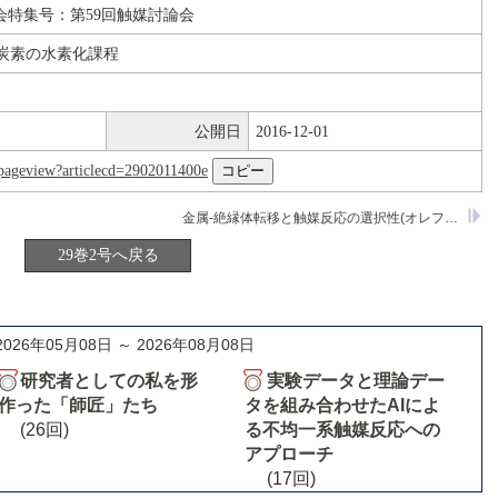
会特集号：第59回触媒討論会
面炭素の水素化課程
公開日
2016-12-01
nl/pageview?articlecd=2902011400e
金属‐絶縁体転移と触媒反応の選択性(オレフィンのメタセシス)
29巻2号へ戻る
2026年05月08日 ～ 2026年08月08日
研究者としての私を形
実験データと理論デー
作った「師匠」たち
タを組み合わせたAIによ
(26回)
る不均一系触媒反応への
アプローチ
(17回)