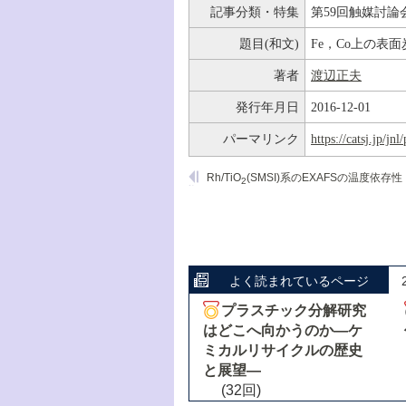
記事分類・特集
第59回触媒討論
題目(和文)
Fe，Co上の表
著者
渡辺正夫
発行年月日
2016-12-01
パーマリンク
https://catsj.jp/j
Rh/TiO
(SMSI)系のEXAFSの温度依存性
2
よく読まれているページ
プラスチック分解研究
はどこへ向かうのか―ケ
ミカルリサイクルの歴史
と展望―
(32回)