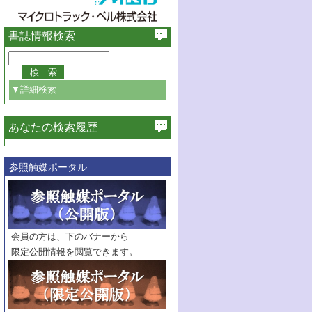
書誌情報検索
▼詳細検索
あなたの検索履歴
必ず含む
参照触媒ポータル
巻・号指定
巻
号
範囲指定
巻
号～
巻
会員の方は、下のバナーから
号
限定公開情報を閲覧できます。
触媒年鑑
年度
記事種別
マーク：
マークあり