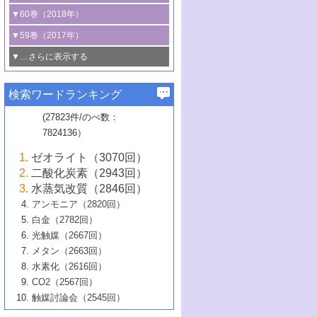
3号 CO
の排出削減および有効活用のた
タリゼーション
2
3号 特殊反応場を利用した触媒的分子変
る非貴金属触媒の研究動向
線を利用した触媒解析技術の最先端
1号 物質移動制御に着目した触媒プロセ
▼60巻（2018年）
4号 格子酸素・格子酸素欠陥を利用した
めの触媒技術
換反応
2号 機能化学品製造に資するクリーンな
ス開発
5号 ゼオライトの合成と応用における研
5号 単原子触媒
触媒反応
1号 固体酸触媒の最新の研究動向
▼59巻（2017年）
触媒的酸化反応
4号 若手による情報発信企画～とびたて
4号 多孔質材料を用いた触媒の新展開
究動向
2号 CO
フリー水素サプライチェーンに
2
6号 参照触媒委員会からのお知らせ
5号 生体触媒によるエネルギー変換反応
2号 二酸化炭素からの有用化学品合成
1号 いたるところに，触媒
▼…さらに表示する
若き触媒の研究者たち～（1）
3号 水処理のための触媒化学
5号 情報学的手法を用いた触媒開発
6号 ヘテロ接合界面
関わる触媒開発動向
B号 第133回触媒討論会（2023年）
6号 窒素とリンの循環のための触媒・機
3号 ナノ粒子・クラスター触媒の最前線
2号 機能性材料の局所構造解析のための
5号 若手による情報発信企画～とびたて
▼58巻（2016年）
4号 光触媒を用いた水分解の最新の研究
6号 カーボンニュートラルに向けた電解
B号 第135回触媒討論会（2025年）
3号 精密高分子合成に関する最近の研究
能性材料
最先端技術
検索ワードランキング
4号 60周年記念企画
若き触媒の研究者たち～（2）
動向
技術
1号 ユニークな構造の高分子を生み出す触
▼57巻（2015年）
動向
B号 第131回触媒討論会（2023年）
3号 無機分離膜材料の開発と触媒反応プ
5号 進化するゼオライト合成技術
6号 石油のノーブル・ユースを志向した
媒技術
(27823件/のべ数：
5号 次世代の触媒プロセスを支えるマイ
B号 第127回触媒討論会（2021年・オン
1号 水素キャリアにかかわる触媒技術の新
4号 バイオマス化成品製造のための触媒
▼56巻（2014年）
ロセスへの適用
触媒技術
7824136）
クロ波
6号 非貴金属系触媒における電気化学的
ライン開催(Zoom)のみ）
2号 リグニンからの化成品製造に向けた触
展開
技術
1号 特殊環境場を利用した材料合成
▼55巻（2013年）
4号 触媒研究における計算科学の利用
酸素還元反応
B号 第129回触媒討論会（2022年・京都
媒技術
6号 メタン転換技術の最新動向
ゼオライト（3070回）
2号 石油精製用触媒の最近の進展
5号 固体触媒による含窒素有機化合物変
2号 光触媒反応機構に関する最新の研究動
1号 高耐久性燃料電池システム用触媒にお
大学：オンライン・対面開催）
▼54巻（2012年）
5号 水素のふるまいを解き明かす最先端
B号 第121回触媒討論会（2018年・東京
3号 触媒研究の最先端～とびたて若き研究
二酸化炭素（2943回）
B号 第125回触媒討論会（2020年・工学
換の最前線
3号 固体酸化物形燃料電池（SOFC）におけ
向
ける新展開
研究
大学）
1号 規則性多孔体の利用技術における最近
▼53巻（2011年）
者たち～（1）
水蒸気改質（2846回）
院大学）
るアノード触媒上での燃料直接改質技術
6号 貴金属使用量低減に向けた自動車排
3号 固体高分子形燃料電池カソード触媒の
2号 リビングラジカル重合の最近の動向
6号 低級アルカンの有効利用のための触
の進歩
アンモニア（2820回）
4号 触媒研究の最先端～とびたて若き研究
1号 金属学から見る合金触媒の新展開
▼52巻（2010年）
ガス浄化触媒の開発
4号 コアシェル構造の制御による触媒機能
開発動向
媒技術
白金（2782回）
3号 天然ガスの化学工業的展開に関する触
2号 第109回触媒討論会
者たち～（2）
2号 第107回触媒討論会
の向上
1号 触媒の劣化対策と長寿命触媒開発
B号 第123回触媒討論会（2019年・大阪
▼51巻（2009年）
4号 人工光合成に向けた近年のアプローチ
光触媒（2667回）
媒技術
B号 第119回触媒討論会（2017年・首都
3号 貴金属低減技術の最新動向
5号 触媒研究の最先端～とびたて若き研究
市立大学）
3号 触媒のその場観察法の進歩（１）
5号 工業触媒およびその周辺技術の最近の
2号 第105回触媒討論会
1号 炭素材料－熱い注目を集める材料－
▼50巻（2008年）
メタン（2663回）
大学東京）
5号 未利用熱エネルギーの有効活用に貢献
4号 貴金属触媒の精密構造制御とその活用
者たち～（3）
4号 貴金属代替技術の最新動向
進歩
水素化（2616回）
4号 触媒のその場観察法の進歩（２）
3号 ナノ構造が拓く新機能
する触媒技術
2号 第103回触媒討論会
1号 触媒化学と学会のこの10年，半世紀，
▼49巻（2007年）
5号 バイオマス化成品製造のための固体触
6号 イオニクス材料と燃料電池・電解合成
5号 光触媒による物質変換反応の新展開
CO2（2567回）
6号 ナノシート
5号 不活性結合の触媒的活性化による有機
そして未来
4号 活性サイトおよびその環境の精密な設
6号 ポリオキソメタレート
3号 環境浄化用光触媒の現状と課題
媒の開発
1号 含フッ素化合物の合成と触媒
▼48巻（2006年）
の最新の研究動向
触媒討論会（2545回）
6号 グラフェン
合成
B号 第115回触媒討論会（2015年・成蹊大
計による触媒の高機能化
2号 第101回触媒討論会
B号 第113回触媒討論会（2014年・ロワジ
4号 水素社会の実現に向けた水素製造・貯
6号 ナノ空間─吸着状態解析から新機能開拓
2号 第99回触媒討論会
B号 第117回触媒討論会（2016年・大阪府
1号 固体酸触媒の最近の進歩
▼47巻（2005年）