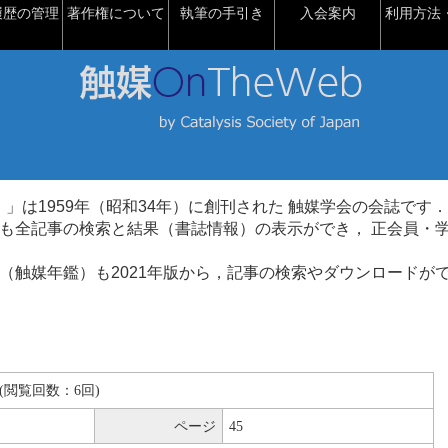
履歴の管理
著作権について
執筆の手引き
入会案内
利用方法・
talysis）」は1959年（昭和34年）に創刊された 触媒学会の会誌です．
も全記事の検索と結果（書誌情報）の表示ができ， 正会員・
（触媒年鑑）も2021年版から，記事の検索やダウンロードが
KB(閲覧回数：6回)
ページ
45