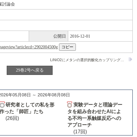
媒討論会
公開日
2016-12-01
nl/pageview?articlecd=2902004500g
LiNiO2にメタンの選択的酸化カップリング反応
29巻2号へ戻る
2026年05月08日 ～ 2026年08月08日
研究者としての私を形
実験データと理論デー
作った「師匠」たち
タを組み合わせたAIによ
(26回)
る不均一系触媒反応への
アプローチ
(17回)