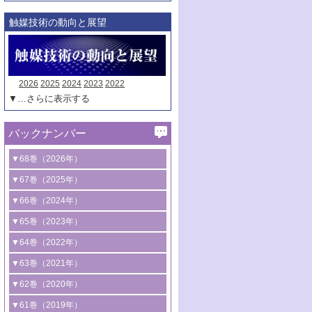
触媒技術の動向と展望
2026
2025
2024
2023
2022
▼…さらに表示する
バックナンバー
▼68巻（2026年）
1号 過酸化水素合成に関する研究動向
▼67巻（2025年）
2号 コンピューター技術により加速する
1号 CO
水素化によるグリーン燃料/グリ
▼66巻（2024年）
2
触媒開発
ーンケミカル製造
1号 低次元ナノ構造を有する触媒材料
▼65巻（2023年）
3号 有機分子変換やCO
資源化のための
2
2号 水素製造のための水分解技術に関す
2号 規制反応場を活用した固体触媒研究
1号 炭素が関わる触媒機能
▼64巻（2022年）
光触媒に関する最近の研究
る最近の研究
の新展開
2号 プラスチックケミカルリサイクルの
1号 合成ガス製造とCOを用いるケミカル
▼63巻（2021年）
B号 第137回触媒討論会（2026年）
3号 オレフィン系樹脂の精密合成に関す
3号 未踏分子変換を目指した酸化触媒プ
ための触媒技術
ズ合成の最新動向
1号 金触媒の新展開
▼62巻（2020年）
る最新技術
ロセスの最前線
3号 非酸化物系金属化合物を基盤とした
2号 化学品合成のための合金触媒開発
2号 ペロブスカイト
1号 触媒設計を拓く欠陥構造のキャラク
▼61巻（2019年）
4号 アルコール類の効率的変換を実現す
4号 シンクロトロン放射光および中性子
触媒材料の開発