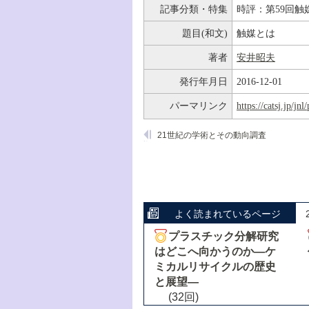
記事分類・特集
時評：第59回触
題目(和文)
触媒とは
著者
安井昭夫
発行年月日
2016-12-01
パーマリンク
https://catsj.jp/j
21世紀の学術とその動向調査
よく読まれているページ
プラスチック分解研究
はどこへ向かうのか―ケ
ミカルリサイクルの歴史
と展望―
(32回)