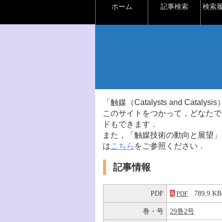
ホーム
記事検索
検索
「触媒（Catalysts and Ca
このサイトをつかって，どなたで
ドもできます．
また，「触媒技術の動向と展望」
は
こちら
をご参照ください．
記事情報
PDF
789.9 
PDF
巻・号
29巻2号