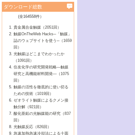
学）
7号 水素を利用する化成品合成の新潮流
6号 新しい固体酸触媒技術
5号 触媒を有効に使うための技術
ールホテル豊橋）
蔵技術の進歩
まで─
3号 メソポーラス物質の新展開
立大学）
3号 実用的ファインケミカル合成プロセス
ダウンロード総数
2号 第97回触媒討論会
1号 最近の触媒担体とその効果
▼46巻（2004年）
7号 ゼオライト合成における最近の進歩
6号 第106回触媒討論会
5号 CO
が関わる触媒・材料
B号 第111回触媒討論会（2013年・関西大
4号 錯体を利用したユニークな表面構造の
を実現する触媒
2
3号 リビング重合触媒の最近の展開
2号 第95回触媒討論会
(全164558件）
1号 部分酸化反応触媒の最前線
▼45巻（2003年）
学）
構築と機能
7号 有機分子触媒による精密有機合成
4号 バイオマス活用のための技術開発
6号 第104回触媒討論会
4号 今後の液体燃料を支える触媒技術
3号 化成品を合成するゼオライト触媒
2号 第93回触媒討論会
1号 なぜこの触媒が良いのか？
▼44巻（2002年）
貴金属合金触媒（2051回）
5号 若手会員による触媒研究の未来展望1：
8号 高機能化ポリオレフィンに向けた重合
5号 こんな物質，あんな物質―新たな触媒
7号 持続可能社会実現のための触媒および
5号 水素製造・貯蔵のための触媒技術の新
4号 水分解用光触媒材料
3号 特殊エネルギー場の触媒反応
触媒OnTheWeb Hacks─「触媒」
企業編
2号 第91回触媒討論会
触媒の最近の進展
1号 高次制御された触媒の化学
▼43巻（2001年）
の可能性―
触媒関連技術
しい展開
誌のウェブサイトを使う─（1659
5号 時間分解分光の進歩と応用
4号 生体内における金属の触媒作用
6号 第102回触媒討論会
3号 最近の自動車排ガス処理技術
2号 第89回触媒討論会
1号 グリーンケミストリーと触媒
▼42巻（2000年）
6号 第100回触媒討論会
8号 未来を拓く金属錯体
回）
6号 第98回触媒討論会
6号 第96回触媒討論会
5号 ファインケミカルズの展開に寄与する
7号 触媒・化学反応における計算化学の進
4号 触媒研究の現状と将来─第90回触媒討論
3号 触媒を利用した電気化学の新展開
2号 第87回触媒討論会特集号
1号 触媒反応工学の明日を拓く
▼41巻（1999年）
7号 『結晶の化学』を活かした触媒研究
光触媒はどこまでわかったか
7号 基礎化学品製造の触媒技術
触媒
歩
会Aから
7号 未来型金属錯体触媒開発への展望
4号 ナノ材料の調製と機能化
（1091回）
3号 生体触媒とバイオプロセス
2号 第85回触媒討論会
8号 イオン液体の応用
1号 孔、穴、あな?-特異な空間とその利用-
▼40巻（1998年）
8号 多機能型リアクター
6号 第94回触媒討論会
8号 若手研究者による触媒研究の未来展望
5号 基礎化学品製造の触媒技術
8号 超臨界流体を用いた化学プロセスの新
住友化学の研究開発戦略―触媒
5号 こんな触媒が欲しい
4号 水素製造・利用の触媒化学
3号 反応ダイナミクス
2号 第83回触媒討論会
1号 創立40周年記念・触媒化学この10年の
▼39巻（1997年）
2：大学・研究所編
展開
研究と高機能材料開発―（1075
7号 サブナノレベルでみた新しい表面現象
6号 第92回触媒討論会
6号 第90回触媒討論会
5号 触媒研究における新しい切り口：コン
進展と21世紀への提言/創立40周年記念・触
4号 超臨界流体の触媒反応への応用
3号 均一系触媒反応最前線
1号 均一系と不均一系触媒反応-その特徴と
回）
▼38巻（1996年）
8号 オレフィン重合触媒の新たな展
7号 基礎化学品製造の触媒技術
ビナトリアルケミストリー
媒学会この10年の歩みとこれから/創立40周
7号 触媒研究と学術雑誌/情報
5号 触媒のおもしろさをどのように伝える
接点
触媒の活性を徹底的に使い切る
4号 実用炭素材料の新展開
1号 触媒の構造と触媒作用/C1化学を中心と
▼37巻（1995年）
年記念・記録は語る
8号 資源の循環と触媒技術
6号 第88回触媒討論会特集号
か
ための技術（1019回）
8号 若い世代からみた触媒化学の現状と未
2号 第79回触媒討論会
5号 研究の方法論を考える
する21世紀への触媒
1号 ファインケミカルズと固体触媒
▼36巻（1994年）
2号 第81回触媒討論会
ゼオライト触媒によるクメン接
来
7号 企業における触媒研究のブレークスル
6号 第86回触媒討論会
3号 最新NO除去触媒の実用化研究
6号 第84回触媒討論会
2号 第77回触媒討論会
2号 第75回触媒討論会
触分解（921回）
1号 電気化学と触媒
▼35巻（1993年）
ー
3号 計算機触媒化学へのさそい
7号 水素化精製触媒の新しい展開
4号 新しい反応場を目指した触媒調製
7号 機能性金属材料と触媒
3号 オリンピックメダル:金・銀・銅はどん
酸化亜鉛の光触媒能の研究（837
3号 希土類を利用した触媒
2号 第73回触媒討論会
8号 この材料を触媒として使ってみません
4号 触媒劣化の制御と予測
1号 工業触媒開発マニュアル―探索から工
▼34巻（1992年）
8号 新しい反応性と機能性を目指した金属
な触媒作用を示すか
回）
5号 反応・分離技術の新しい展開
8号 触媒研究へのNMRの応用と展望
か？
業化まで
4号 触媒とリサイクル
3号 C4化学の展開
5号 最新の実用プロセスと触媒
クラスタ-化学
1号 インパクトを与えたこの研究
▼33巻（1991年）
光触媒反応（826回）
4号 触媒作用における機能の複合化
6号 第80回触媒討論会
2号 第71回触媒討論会
5号 エネルギー変換触媒
4号 《通常号》
6号 第82回触媒討論会
急速加熱急速冷却法による十面
2号 第69回触媒討論会
1号 触媒プロセス開発マニュアル―探索か
▼32巻（1990年）