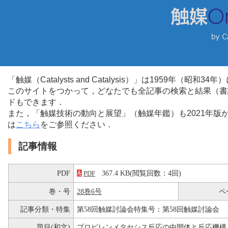
「触媒（Catalysts and Catalysis）」は1959年（昭
このサイトをつかって，どなたでも全記事の検索と結果（書
ドもできます．
また，「触媒技術の動向と展望」（触媒年鑑）も2021年
は
こちら
をご参照ください．
記事情報
PDF
367.4 KB(閲覧回数：4回)
PDF
巻・号
28巻6号
ペ
記事分類・特集
第58回触媒討論会特集号：第58回触媒討論会
題目(和文)
プロピレンメタセシス反応の中間体と反応機構