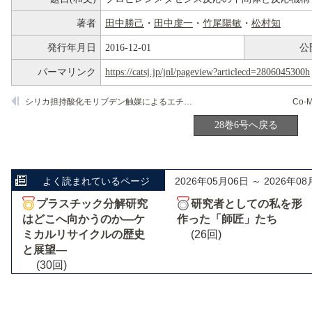
著者
田中勝己
・
田中虔一
・
竹尾陽敏
・
松村知
発行年月日
2016-12-01
公
パーマリンク
https://catsj.jp/jnl/pageview?articlecd=2806045300h
シリカ担持酸化モリブデン触媒によるエチレンのホモロゲーション反応とメタセシス反応―活性点について
Co-M
28巻6号へ戻る
よく読まれているページ
2026年05月06日 ～ 2026年08
プラスチック分解研究
研究者としての私を形
はどこへ向かうのか―ケ
作った「師匠」たち
ミカルリサイクルの歴史
(26回)
と展望―
(30回)