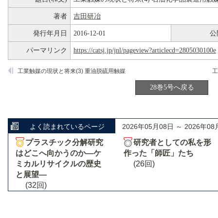
著者
吉田研冶
発行年月日
2016-12-01
公
パーマリンク
https://catsj.jp/jnl/pageview?articlecd=2805030100e
工業触媒の現状と将来(3) 重油脱硫用触媒
工
28巻5号へ戻る
よく読まれているページ
2026年05月08日 ～ 2026年08
プラスチック分解研究
研究者としての私を形
はどこへ向かうのか―ケ
作った「師匠」たち
ミカルリサイクルの歴史
(26回)
と展望―
(32回)