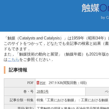
「触媒（Catalysts and Catalysis）」は1959年（昭
このサイトをつかって，どなたでも全記事の検索と結果（書
ドもできます．
また，「触媒技術の動向と展望」（触媒年鑑）も2021年
は
こちら
をご参照ください．
記事情報
PDF
297.9 KB(閲覧回数：0回)
PDF
巻・号
28巻5号
ペ
記事分類・特集
特集「工業における触媒」：工業における触媒
題目(和文)
工業触媒の現状と将来(4) 石油化学品製造用触