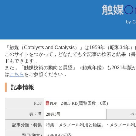
「触媒（Catalysts and Catalysis）」は1959年（昭
このサイトをつかって，どなたでも全記事の検索と結果（書
ドもできます．
また，「触媒技術の動向と展望」（触媒年鑑）も2021年
は
こちら
をご参照ください．
記事情報
PDF
248.5 KB(閲覧回数：0回)
PDF
巻・号
28巻3号
ペ
記事分類・特集
特集「メタノール利用と触媒」：メタノール利
題目(和文)
メチル化反応