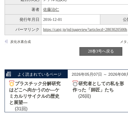
著者
佐藤治仁
発行年月日
2016-12-01
公
パーマリンク
https://catsj.jp/jnl/pageview?articlecd=2803020500h
炭化水素合成
メタ
28巻3号へ戻る
よく読まれているページ
2026年05月07日 ～ 2026年08
プラスチック分解研究
研究者としての私を形
はどこへ向かうのか―ケ
作った「師匠」たち
ミカルリサイクルの歴史
(26回)
と展望―
(31回)